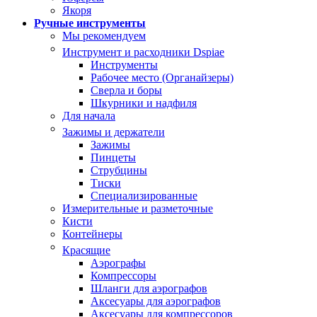
Якоря
Ручные инструменты
Мы рекомендуем
Инструмент и расходники Dspiae
Инструменты
Рабочее место (Органайзеры)
Сверла и боры
Шкурники и надфиля
Для начала
Зажимы и держатели
Зажимы
Пинцеты
Струбцины
Тиски
Специализированные
Измерительные и разметочные
Кисти
Контейнеры
Красящие
Аэрографы
Компрессоры
Шланги для аэрографов
Аксесуары для аэрографов
Аксесуары для компрессоров