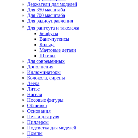
Держатели для моделей
Для 350 масштаба
Для 700 масштаба
Для радиоуправления
Для рангоута и такелажа
Бейфуты
Вант-путенсы
Кольца
Мачтовые детали
Шкивы
Для современных
Дополнения
Иллюминаторы
Колокола, сирены
Леера
Литье
Нагеля
Носовые фигуры
Обшивка
Основания
Петли для руля
Пиллерсы
Подсветка для моделей
Помпы