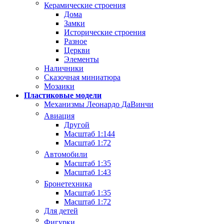
Керамические строения
Дома
Замки
Исторические строения
Разное
Церкви
Элементы
Наличники
Сказочная миниатюра
Мозаики
Пластиковые модели
Механизмы Леонардо ДаВинчи
Авиация
Другой
Масштаб 1:144
Масштаб 1:72
Автомобили
Масштаб 1:35
Масштаб 1:43
Бронетехника
Масштаб 1:35
Масштаб 1:72
Для детей
Фигурки