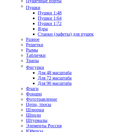
Пушечные порты
Пушки
Пушки 1:48
Пушки 1:64
Пушки 1:72
Ядра
Станки (лафеты) для пушек
Разное
Решетки
Рымы
Таблички
Трапы
Фигурки
Для 48 масштаба
Для 72 масштаба
Для 90 масштаба
Флаги
Фонари
Фототравление
Цепи, тросы
Шлюпки
Шпили
Штурвалы
Элементы Россия
Юферсы