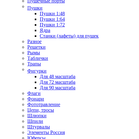
Пушечные порты
Пушки
Пушки 1:48
Пушки 1:64
Пушки 1:72
Ядра
Станки (лафеты) для пушек
Разное
Решетки
Рымы
Таблички
Трапы
Фигурки
Для 48 масштаба
Для 72 масштаба
Для 90 масштаба
Флаги
Фонари
Фототравление
Цепи, тросы
Шлюпки
Шпили
Штурвалы
Элементы Россия
Юферсы