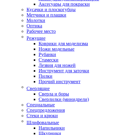
Аксесуары для покраски
Кусачки и плоскогубцы
Метчики и плашки
Молотки
Оптика
Рабочее место
Режущие
Коврики для моделизма
Ножи модельные
Рубанки
Стамески
Лезвия для ножей
Инструмент для заточки
Пилки
Прочий инструмент
Сверлящие
Сверла и боры
Сверлилки (минидрели)
Специальные
Спецпредложения
Стеки и крюки
Шлифовальные
Напильники
Шкурники