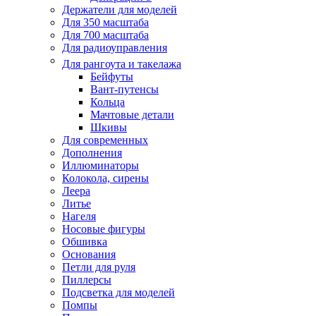
Держатели для моделей
Для 350 масштаба
Для 700 масштаба
Для радиоуправления
Для рангоута и такелажа
Бейфуты
Вант-путенсы
Кольца
Мачтовые детали
Шкивы
Для современных
Дополнения
Иллюминаторы
Колокола, сирены
Леера
Литье
Нагеля
Носовые фигуры
Обшивка
Основания
Петли для руля
Пиллерсы
Подсветка для моделей
Помпы