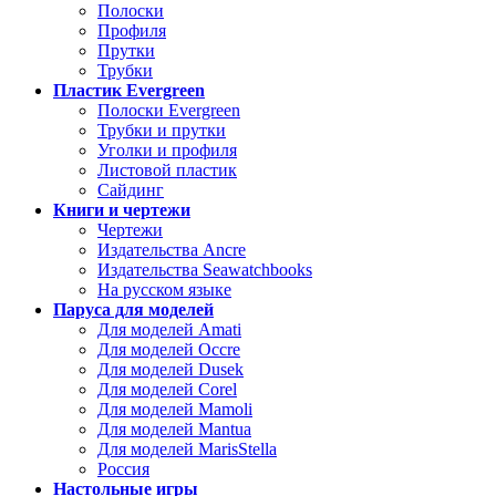
Полоски
Профиля
Прутки
Трубки
Пластик Evergreen
Полоски Evergreen
Трубки и прутки
Уголки и профиля
Листовой пластик
Сайдинг
Книги и чертежи
Чертежи
Издательства Ancre
Издательства Seawatchbooks
На русском языке
Паруса для моделей
Для моделей Amati
Для моделей Occre
Для моделей Dusek
Для моделей Corel
Для моделей Mamoli
Для моделей Mantua
Для моделей MarisStella
Россия
Настольные игры