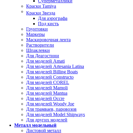
Суперметаллики
Краски Tamiya
Краски Звезда
Для аэрографа
Под кисть
Грунтовки
Маркеры
Маскировочная лента
Растворители
Шпаклевки
Для Деагостини
Для моделей Amati
Для моделей Artesania Latina
Для моделей Billing Boats
Для моделей Constructo
Для моделей COREL
Для моделей Mamoli
Для моделей Mantua
Для моделей Occre
Для моделей Woody Joe
Для трамваев, паровозов
Для моделей Model Shipways
Для других моделей
Металл модельный
Листовой металл