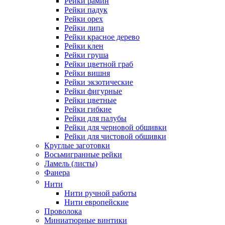
Рейки рамин
Рейки падук
Рейки орех
Рейки липа
Рейки красное дерево
Рейки клен
Рейки груша
Рейки цветной граб
Рейки вишня
Рейки экзотические
Рейки фигурные
Рейки цветные
Рейки гибкие
Рейки для палубы
Рейки для черновой обшивки
Рейки для чистовой обшивки
Круглые заготовки
Восьмигранные рейки
Ламель (листы)
Фанера
Нити
Нити ручной работы
Нити европейские
Проволока
Миниатюрные винтики