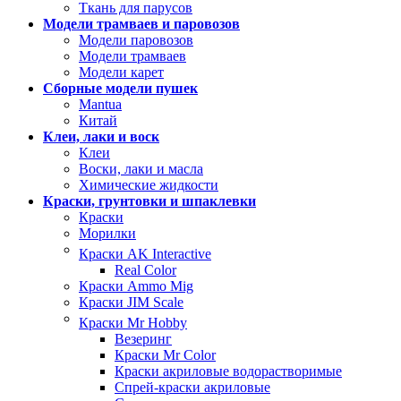
Ткань для парусов
Модели трамваев и паровозов
Модели паровозов
Модели трамваев
Модели карет
Сборные модели пушек
Mantua
Китай
Клеи, лаки и воск
Клеи
Воски, лаки и масла
Химические жидкости
Краски, грунтовки и шпаклевки
Краски
Морилки
Краски AK Interactive
Real Color
Краски Ammo Mig
Краски JIM Scale
Краски Mr Hobby
Везеринг
Краски Mr Color
Краски акриловые водорастворимые
Спрей-краски акриловые