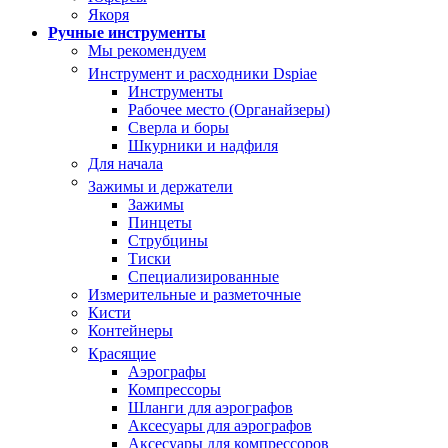
Якоря
Ручные инструменты
Мы рекомендуем
Инструмент и расходники Dspiae
Инструменты
Рабочее место (Органайзеры)
Сверла и боры
Шкурники и надфиля
Для начала
Зажимы и держатели
Зажимы
Пинцеты
Струбцины
Тиски
Специализированные
Измерительные и разметочные
Кисти
Контейнеры
Красящие
Аэрографы
Компрессоры
Шланги для аэрографов
Аксесуары для аэрографов
Аксесуары для компрессоров