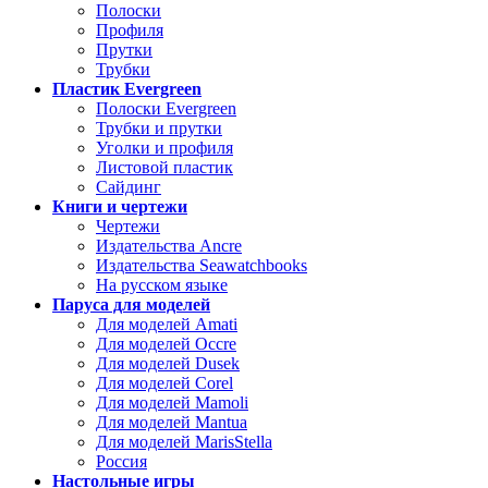
Полоски
Профиля
Прутки
Трубки
Пластик Evergreen
Полоски Evergreen
Трубки и прутки
Уголки и профиля
Листовой пластик
Сайдинг
Книги и чертежи
Чертежи
Издательства Ancre
Издательства Seawatchbooks
На русском языке
Паруса для моделей
Для моделей Amati
Для моделей Occre
Для моделей Dusek
Для моделей Corel
Для моделей Mamoli
Для моделей Mantua
Для моделей MarisStella
Россия
Настольные игры