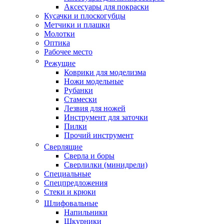
Аксесуары для покраски
Кусачки и плоскогубцы
Метчики и плашки
Молотки
Оптика
Рабочее место
Режущие
Коврики для моделизма
Ножи модельные
Рубанки
Стамески
Лезвия для ножей
Инструмент для заточки
Пилки
Прочий инструмент
Сверлящие
Сверла и боры
Сверлилки (минидрели)
Специальные
Спецпредложения
Стеки и крюки
Шлифовальные
Напильники
Шкурники