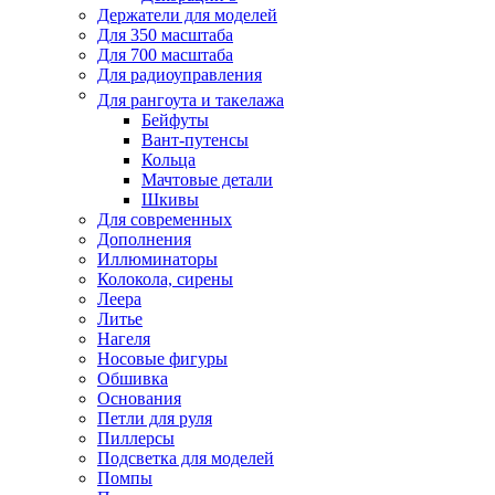
Держатели для моделей
Для 350 масштаба
Для 700 масштаба
Для радиоуправления
Для рангоута и такелажа
Бейфуты
Вант-путенсы
Кольца
Мачтовые детали
Шкивы
Для современных
Дополнения
Иллюминаторы
Колокола, сирены
Леера
Литье
Нагеля
Носовые фигуры
Обшивка
Основания
Петли для руля
Пиллерсы
Подсветка для моделей
Помпы