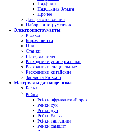
Надфили
Наждачная бумага
Прочее
Для фототравления
Наборы инструментов
Электроинструменты
Proxxon
Бор-машинки
Пилы
Станки
Шлифмашины
Расходники универсальные
Расходники специальные
Расходники китайские
Запчасти Proxxon
Материалы для моделизма
Бальза
Рейки
Рейки африканский орех
Рейки бук
Рейки дуб
Рейки бальза
Рейки танганика
Рейки самшит