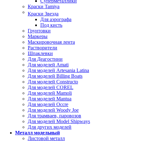
Суперметаллики
Краски Tamiya
Краски Звезда
Для аэрографа
Под кисть
Грунтовки
Маркеры
Маскировочная лента
Растворители
Шпаклевки
Для Деагостини
Для моделей Amati
Для моделей Artesania Latina
Для моделей Billing Boats
Для моделей Constructo
Для моделей COREL
Для моделей Mamoli
Для моделей Mantua
Для моделей Occre
Для моделей Woody Joe
Для трамваев, паровозов
Для моделей Model Shipways
Для других моделей
Металл модельный
Листовой металл