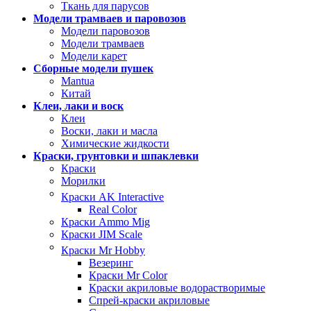
Ткань для парусов
Модели трамваев и паровозов
Модели паровозов
Модели трамваев
Модели карет
Сборные модели пушек
Mantua
Китай
Клеи, лаки и воск
Клеи
Воски, лаки и масла
Химические жидкости
Краски, грунтовки и шпаклевки
Краски
Морилки
Краски AK Interactive
Real Color
Краски Ammo Mig
Краски JIM Scale
Краски Mr Hobby
Везеринг
Краски Mr Color
Краски акриловые водорастворимые
Спрей-краски акриловые