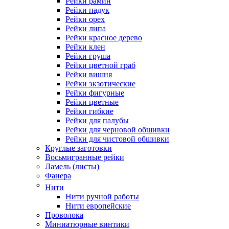
Рейки рамин
Рейки падук
Рейки орех
Рейки липа
Рейки красное дерево
Рейки клен
Рейки груша
Рейки цветной граб
Рейки вишня
Рейки экзотические
Рейки фигурные
Рейки цветные
Рейки гибкие
Рейки для палубы
Рейки для черновой обшивки
Рейки для чистовой обшивки
Круглые заготовки
Восьмигранные рейки
Ламель (листы)
Фанера
Нити
Нити ручной работы
Нити европейские
Проволока
Миниатюрные винтики