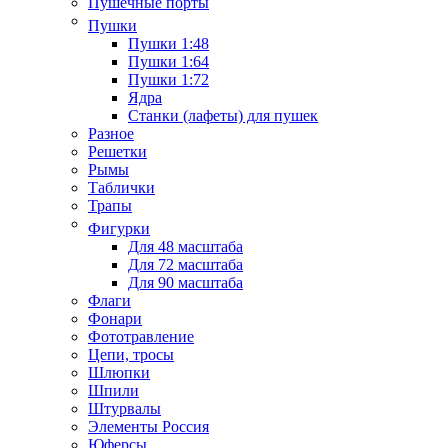
Пушечные порты
Пушки
Пушки 1:48
Пушки 1:64
Пушки 1:72
Ядра
Станки (лафеты) для пушек
Разное
Решетки
Рымы
Таблички
Трапы
Фигурки
Для 48 масштаба
Для 72 масштаба
Для 90 масштаба
Флаги
Фонари
Фототравление
Цепи, тросы
Шлюпки
Шпили
Штурвалы
Элементы Россия
Юферсы