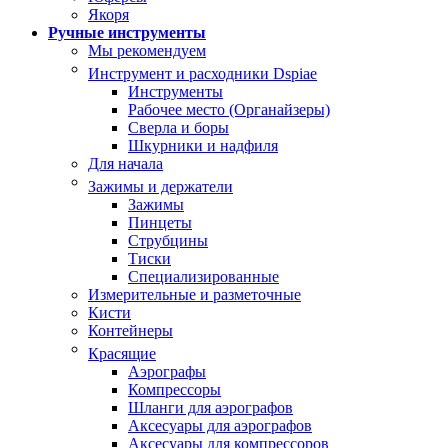
Якоря
Ручные инструменты
Мы рекомендуем
Инструмент и расходники Dspiae
Инструменты
Рабочее место (Органайзеры)
Сверла и боры
Шкурники и надфиля
Для начала
Зажимы и держатели
Зажимы
Пинцеты
Струбцины
Тиски
Специализированные
Измерительные и разметочные
Кисти
Контейнеры
Красящие
Аэрографы
Компрессоры
Шланги для аэрографов
Аксесуары для аэрографов
Аксесуары для компрессоров