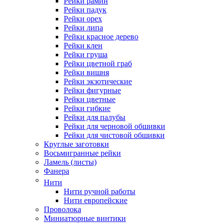
Рейки рамин
Рейки падук
Рейки орех
Рейки липа
Рейки красное дерево
Рейки клен
Рейки груша
Рейки цветной граб
Рейки вишня
Рейки экзотические
Рейки фигурные
Рейки цветные
Рейки гибкие
Рейки для палубы
Рейки для черновой обшивки
Рейки для чистовой обшивки
Круглые заготовки
Восьмигранные рейки
Ламель (листы)
Фанера
Нити
Нити ручной работы
Нити европейские
Проволока
Миниатюрные винтики