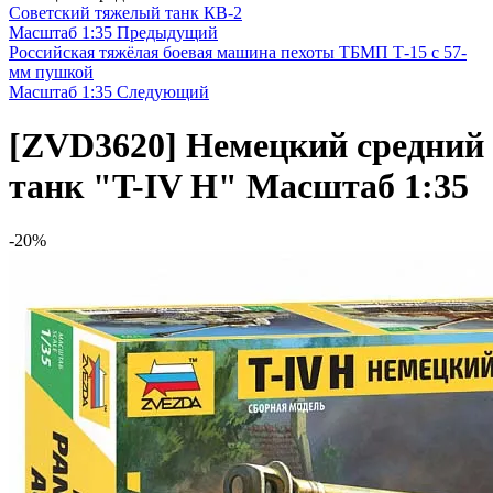
Советский тяжелый танк КВ-2
Масштаб 1:35
Предыдущий
Российская тяжёлая боевая машина пехоты ТБМП Т-15 с 57-
мм пушкой
Масштаб 1:35
Следующий
[ZVD3620]
Немецкий средний
танк "T-IV H" Масштаб 1:35
-20%