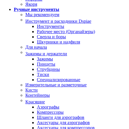
Якоря
Ручные инструменты
Мы рекомендуем
Инструмент и расходники Dspiae
Инструменты
Рабочее место (Органайзеры)
Сверла и боры
Шкурники и надфиля
Для начала
Зажимы и держатели
Зажимы
Пинцеты
Струбцины
Тиски
Специализированные
Измерительные и разметочные
Кисти
Контейнеры
Красящие
Аэрографы
Компрессоры
Шланги для аэрографов
Аксесуары для аэрографов
Аксесуары для компрессоров