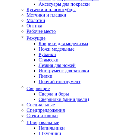
Аксесуары для покраски
Кусачки и плоскогубцы
Метчики и плашки
Молотки
Оптика
Рабочее место
Режущие
Коврики для моделизма
Ножи модельные
Рубанки
Стамески
Лезвия для ножей
Инструмент для заточки
Пилки
Прочий инструмент
Сверлящие
Сверла и боры
Сверлилки (минидрели)
Специальные
Спецпредложения
Стеки и крюки
Шлифовальные
Напильники
Шкурники