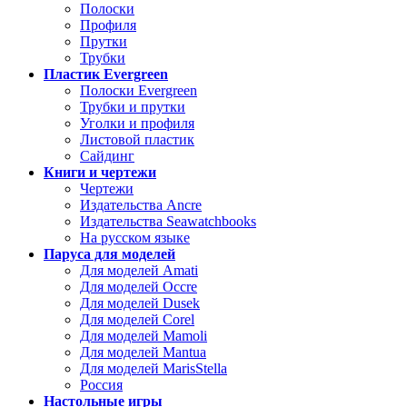
Полоски
Профиля
Прутки
Трубки
Пластик Evergreen
Полоски Evergreen
Трубки и прутки
Уголки и профиля
Листовой пластик
Сайдинг
Книги и чертежи
Чертежи
Издательства Ancre
Издательства Seawatchbooks
На русском языке
Паруса для моделей
Для моделей Amati
Для моделей Occre
Для моделей Dusek
Для моделей Corel
Для моделей Mamoli
Для моделей Mantua
Для моделей MarisStella
Россия
Настольные игры