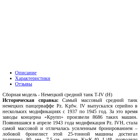
Описание
Характеристики
Отзывы
Сборная модель - Немецкий средний танк T-IV (H)
Историческая справка:
Самый массовый средний танк
немецких панцерваффе Pz. Kpfw. IV выпускался серийно в
нескольких модификациях с 1937 по 1945 год. За это время
заводы концерна «Крупп» произвели 8686 таких машин.
Появившаяся в апреле 1943 года модификация Pz. IVH, стала
самой массовой и отличалась усиленным бронированием –
лобовой бронелист этой 25-тонной машины достигал
толщины 80 мм. 7,5-см орудие KwK.40 L/48 позволяло