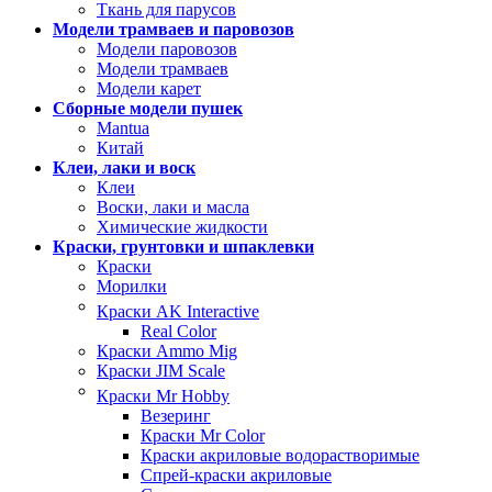
Ткань для парусов
Модели трамваев и паровозов
Модели паровозов
Модели трамваев
Модели карет
Сборные модели пушек
Mantua
Китай
Клеи, лаки и воск
Клеи
Воски, лаки и масла
Химические жидкости
Краски, грунтовки и шпаклевки
Краски
Морилки
Краски AK Interactive
Real Color
Краски Ammo Mig
Краски JIM Scale
Краски Mr Hobby
Везеринг
Краски Mr Color
Краски акриловые водорастворимые
Спрей-краски акриловые