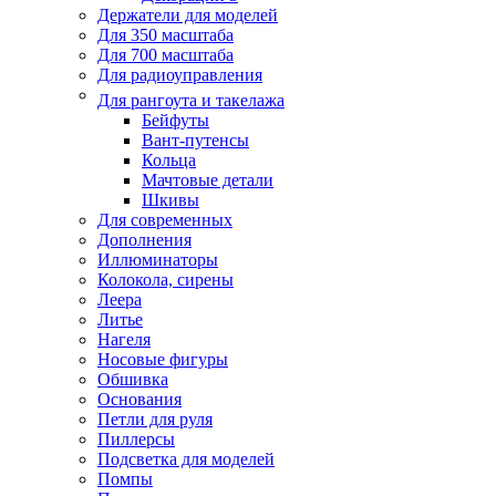
Держатели для моделей
Для 350 масштаба
Для 700 масштаба
Для радиоуправления
Для рангоута и такелажа
Бейфуты
Вант-путенсы
Кольца
Мачтовые детали
Шкивы
Для современных
Дополнения
Иллюминаторы
Колокола, сирены
Леера
Литье
Нагеля
Носовые фигуры
Обшивка
Основания
Петли для руля
Пиллерсы
Подсветка для моделей
Помпы