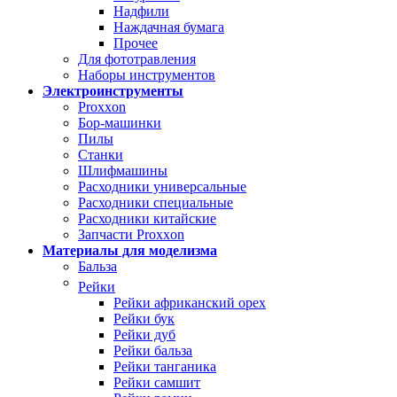
Надфили
Наждачная бумага
Прочее
Для фототравления
Наборы инструментов
Электроинструменты
Proxxon
Бор-машинки
Пилы
Станки
Шлифмашины
Расходники универсальные
Расходники специальные
Расходники китайские
Запчасти Proxxon
Материалы для моделизма
Бальза
Рейки
Рейки африканский орех
Рейки бук
Рейки дуб
Рейки бальза
Рейки танганика
Рейки самшит