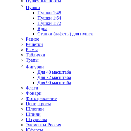
Пушечные порты
Пушки
Пушки 1:48
Пушки 1:64
Пушки 1:72
Ядра
Станки (лафеты) для пушек
Разное
Решетки
Рымы
Таблички
Трапы
Фигурки
Для 48 масштаба
Для 72 масштаба
Для 90 масштаба
Флаги
Фонари
Фототравление
Цепи, тросы
Шлюпки
Шпили
Штурвалы
Элементы Россия
Юферсы