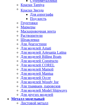
Суперметаллики
Краски Tamiya
Краски Звезда
Для аэрографа
Под кисть
Грунтовки
Маркеры
Маскировочная лента
Растворители
Шпаклевки
Для Деагостини
Для моделей Amati
Для моделей Artesania Latina
Для моделей Billing Boats
Для моделей Constructo
Для моделей COREL
Для моделей Mamoli
Для моделей Mantua
Для моделей Occre
Для моделей Woody Joe
Для трамваев, паровозов
Для моделей Model Shipways
Для других моделей
Металл модельный
Листовой металл