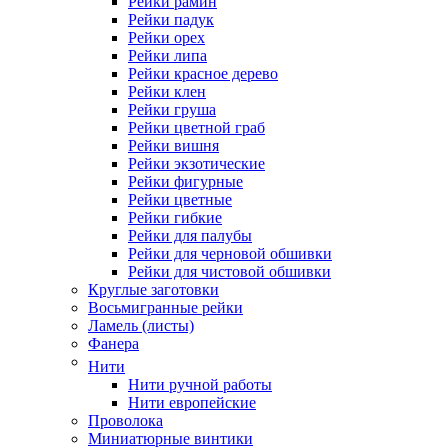
Рейки рамин
Рейки падук
Рейки орех
Рейки липа
Рейки красное дерево
Рейки клен
Рейки груша
Рейки цветной граб
Рейки вишня
Рейки экзотические
Рейки фигурные
Рейки цветные
Рейки гибкие
Рейки для палубы
Рейки для черновой обшивки
Рейки для чистовой обшивки
Круглые заготовки
Восьмигранные рейки
Ламель (листы)
Фанера
Нити
Нити ручной работы
Нити европейские
Проволока
Миниатюрные винтики