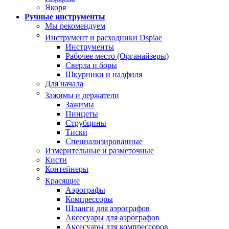
Якоря
Ручные инструменты
Мы рекомендуем
Инструмент и расходники Dspiae
Инструменты
Рабочее место (Органайзеры)
Сверла и боры
Шкурники и надфиля
Для начала
Зажимы и держатели
Зажимы
Пинцеты
Струбцины
Тиски
Специализированные
Измерительные и разметочные
Кисти
Контейнеры
Красящие
Аэрографы
Компрессоры
Шланги для аэрографов
Аксесуары для аэрографов
Аксесуары для компрессоров