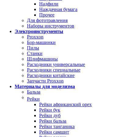
Надфили
Наждачная бумага
Прочее
Для фототравления
Наборы инструментов
Электроинструменты
Proxxon
Бор-машинки
Пилы
Станки
Шлифмашины
Расходники универсальные
Расходники специальные
Расходники китайские
Запчасти Proxxon
Материалы для моделизма
Бальза
Рейки
Рейки африканский орех
Рейки бук
Рейки дуб
Рейки бальза
Рейки танганика
Рейки самшит