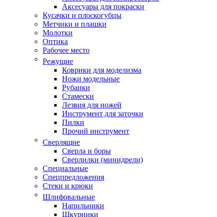
Аксесуары для покраски
Кусачки и плоскогубцы
Метчики и плашки
Молотки
Оптика
Рабочее место
Режущие
Коврики для моделизма
Ножи модельные
Рубанки
Стамески
Лезвия для ножей
Инструмент для заточки
Пилки
Прочий инструмент
Сверлящие
Сверла и боры
Сверлилки (минидрели)
Специальные
Спецпредложения
Стеки и крюки
Шлифовальные
Напильники
Шкурники