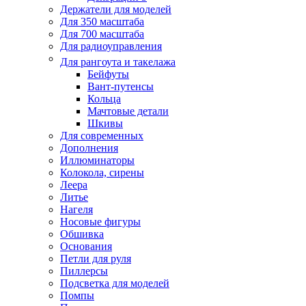
Держатели для моделей
Для 350 масштаба
Для 700 масштаба
Для радиоуправления
Для рангоута и такелажа
Бейфуты
Вант-путенсы
Кольца
Мачтовые детали
Шкивы
Для современных
Дополнения
Иллюминаторы
Колокола, сирены
Леера
Литье
Нагеля
Носовые фигуры
Обшивка
Основания
Петли для руля
Пиллерсы
Подсветка для моделей
Помпы