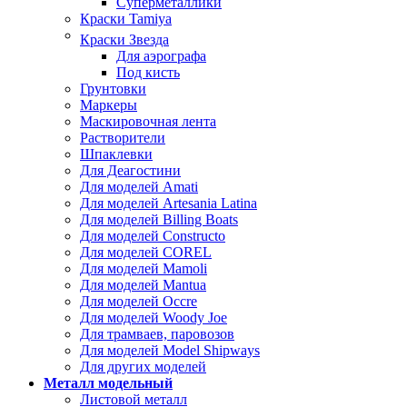
Суперметаллики
Краски Tamiya
Краски Звезда
Для аэрографа
Под кисть
Грунтовки
Маркеры
Маскировочная лента
Растворители
Шпаклевки
Для Деагостини
Для моделей Amati
Для моделей Artesania Latina
Для моделей Billing Boats
Для моделей Constructo
Для моделей COREL
Для моделей Mamoli
Для моделей Mantua
Для моделей Occre
Для моделей Woody Joe
Для трамваев, паровозов
Для моделей Model Shipways
Для других моделей
Металл модельный
Листовой металл