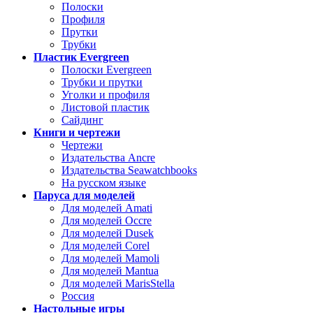
Полоски
Профиля
Прутки
Трубки
Пластик Evergreen
Полоски Evergreen
Трубки и прутки
Уголки и профиля
Листовой пластик
Сайдинг
Книги и чертежи
Чертежи
Издательства Ancre
Издательства Seawatchbooks
На русском языке
Паруса для моделей
Для моделей Amati
Для моделей Occre
Для моделей Dusek
Для моделей Corel
Для моделей Mamoli
Для моделей Mantua
Для моделей MarisStella
Россия
Настольные игры