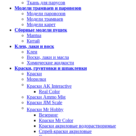
Ткань для парусов
Модели трамваев и паровозов
Модели паровозов
Модели трамваев
Модели карет
Сборные модели пушек
Mantua
Китай
Клеи, лаки и воск
Клеи
Воски, лаки и масла
Химические жидкости
Краски, грунтовки и шпаклевки
Краски
Морилки
Краски AK Interactive
Real Color
Краски Ammo Mig
Краски JIM Scale
Краски Mr Hobby
Везеринг
Краски Mr Color
Краски акриловые водорастворимые
Спрей-краски акриловые