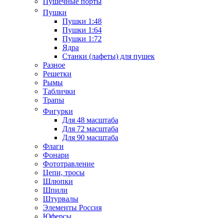
Пушечные порты
Пушки
Пушки 1:48
Пушки 1:64
Пушки 1:72
Ядра
Станки (лафеты) для пушек
Разное
Решетки
Рымы
Таблички
Трапы
Фигурки
Для 48 масштаба
Для 72 масштаба
Для 90 масштаба
Флаги
Фонари
Фототравление
Цепи, тросы
Шлюпки
Шпили
Штурвалы
Элементы Россия
Юферсы