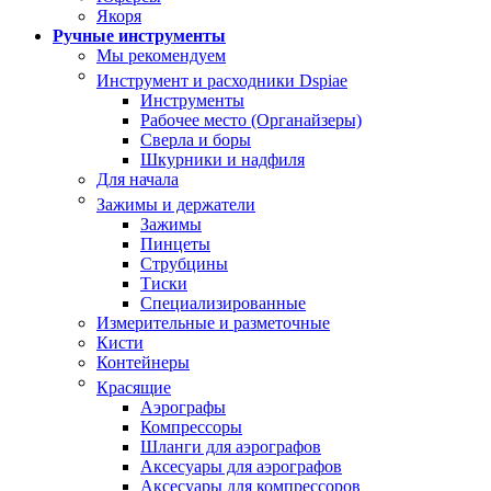
Якоря
Ручные инструменты
Мы рекомендуем
Инструмент и расходники Dspiae
Инструменты
Рабочее место (Органайзеры)
Сверла и боры
Шкурники и надфиля
Для начала
Зажимы и держатели
Зажимы
Пинцеты
Струбцины
Тиски
Специализированные
Измерительные и разметочные
Кисти
Контейнеры
Красящие
Аэрографы
Компрессоры
Шланги для аэрографов
Аксесуары для аэрографов
Аксесуары для компрессоров