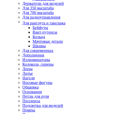
Держатели для моделей
Для 350 масштаба
Для 700 масштаба
Для радиоуправления
Для рангоута и такелажа
Бейфуты
Вант-путенсы
Кольца
Мачтовые детали
Шкивы
Для современных
Дополнения
Иллюминаторы
Колокола, сирены
Леера
Литье
Нагеля
Носовые фигуры
Обшивка
Основания
Петли для руля
Пиллерсы
Подсветка для моделей
Помпы