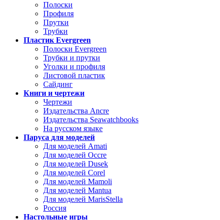
Полоски
Профиля
Прутки
Трубки
Пластик Evergreen
Полоски Evergreen
Трубки и прутки
Уголки и профиля
Листовой пластик
Сайдинг
Книги и чертежи
Чертежи
Издательства Ancre
Издательства Seawatchbooks
На русском языке
Паруса для моделей
Для моделей Amati
Для моделей Occre
Для моделей Dusek
Для моделей Corel
Для моделей Mamoli
Для моделей Mantua
Для моделей MarisStella
Россия
Настольные игры