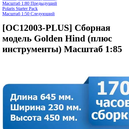
Масштаб 1:80
Предыдущий
Polaris Starter Pack
Масштаб 1:50
Следующий
[OC12003-PLUS]
Сборная
модель Golden Hind (плюс
инструменты) Масштаб 1:85