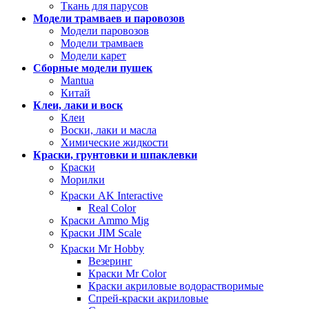
Ткань для парусов
Модели трамваев и паровозов
Модели паровозов
Модели трамваев
Модели карет
Сборные модели пушек
Mantua
Китай
Клеи, лаки и воск
Клеи
Воски, лаки и масла
Химические жидкости
Краски, грунтовки и шпаклевки
Краски
Морилки
Краски AK Interactive
Real Color
Краски Ammo Mig
Краски JIM Scale
Краски Mr Hobby
Везеринг
Краски Mr Color
Краски акриловые водорастворимые
Спрей-краски акриловые