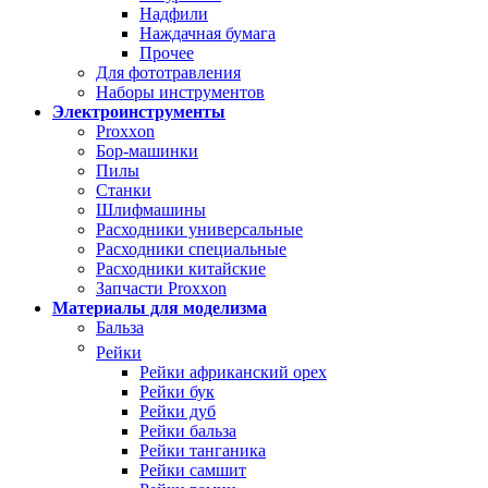
Надфили
Наждачная бумага
Прочее
Для фототравления
Наборы инструментов
Электроинструменты
Proxxon
Бор-машинки
Пилы
Станки
Шлифмашины
Расходники универсальные
Расходники специальные
Расходники китайские
Запчасти Proxxon
Материалы для моделизма
Бальза
Рейки
Рейки африканский орех
Рейки бук
Рейки дуб
Рейки бальза
Рейки танганика
Рейки самшит