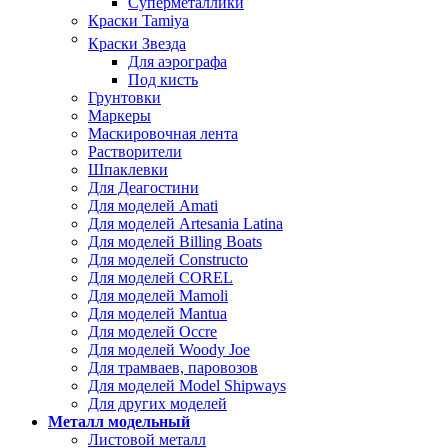
Суперметаллики
Краски Tamiya
Краски Звезда
Для аэрографа
Под кисть
Грунтовки
Маркеры
Маскировочная лента
Растворители
Шпаклевки
Для Деагостини
Для моделей Amati
Для моделей Artesania Latina
Для моделей Billing Boats
Для моделей Constructo
Для моделей COREL
Для моделей Mamoli
Для моделей Mantua
Для моделей Occre
Для моделей Woody Joe
Для трамваев, паровозов
Для моделей Model Shipways
Для других моделей
Металл модельный
Листовой металл