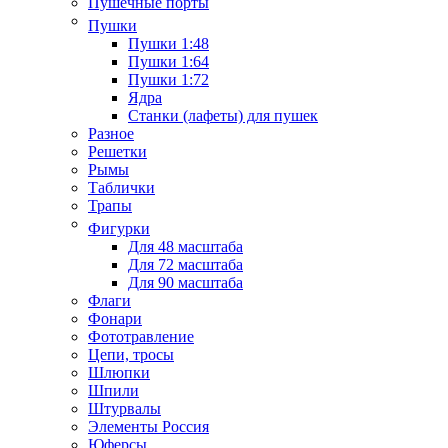
Пушечные порты
Пушки
Пушки 1:48
Пушки 1:64
Пушки 1:72
Ядра
Станки (лафеты) для пушек
Разное
Решетки
Рымы
Таблички
Трапы
Фигурки
Для 48 масштаба
Для 72 масштаба
Для 90 масштаба
Флаги
Фонари
Фототравление
Цепи, тросы
Шлюпки
Шпили
Штурвалы
Элементы Россия
Юферсы