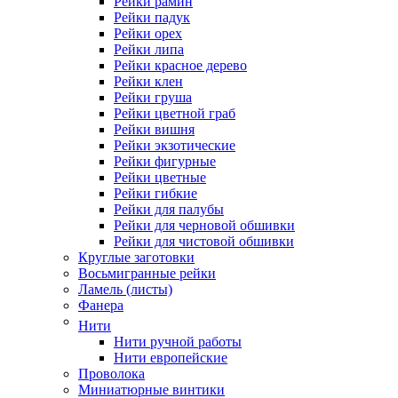
Рейки рамин
Рейки падук
Рейки орех
Рейки липа
Рейки красное дерево
Рейки клен
Рейки груша
Рейки цветной граб
Рейки вишня
Рейки экзотические
Рейки фигурные
Рейки цветные
Рейки гибкие
Рейки для палубы
Рейки для черновой обшивки
Рейки для чистовой обшивки
Круглые заготовки
Восьмигранные рейки
Ламель (листы)
Фанера
Нити
Нити ручной работы
Нити европейские
Проволока
Миниатюрные винтики