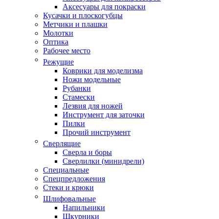
Аксесуары для покраски
Кусачки и плоскогубцы
Метчики и плашки
Молотки
Оптика
Рабочее место
Режущие
Коврики для моделизма
Ножи модельные
Рубанки
Стамески
Лезвия для ножей
Инструмент для заточки
Пилки
Прочий инструмент
Сверлящие
Сверла и боры
Сверлилки (минидрели)
Специальные
Спецпредложения
Стеки и крюки
Шлифовальные
Напильники
Шкурники