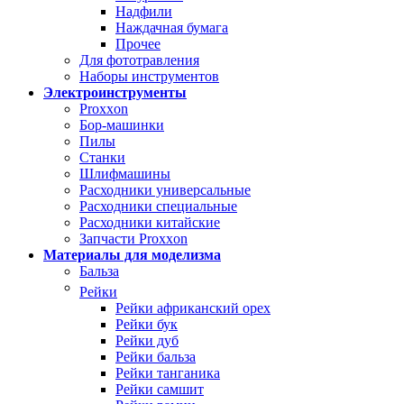
Надфили
Наждачная бумага
Прочее
Для фототравления
Наборы инструментов
Электроинструменты
Proxxon
Бор-машинки
Пилы
Станки
Шлифмашины
Расходники универсальные
Расходники специальные
Расходники китайские
Запчасти Proxxon
Материалы для моделизма
Бальза
Рейки
Рейки африканский орех
Рейки бук
Рейки дуб
Рейки бальза
Рейки танганика
Рейки самшит