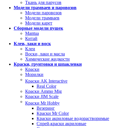
Ткань для парусов
Модели трамваев и паровозов
Модели паровозов
Модели трамваев
Модели карет
Сборные модели пушек
Mantua
Китай
Клеи, лаки и воск
Клеи
Воски, лаки и масла
Химические жидкости
Краски, грунтовки и шпаклевки
Краски
Морилки
Краски AK Interactive
Real Color
Краски Ammo Mig
Краски JIM Scale
Краски Mr Hobby
Везеринг
Краски Mr Color
Краски акриловые водорастворимые
Спрей-краски акриловые