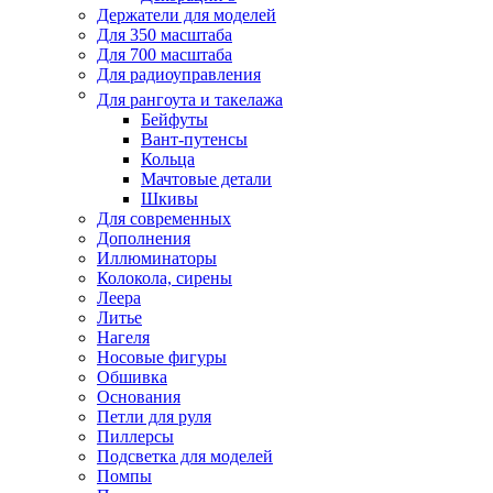
Держатели для моделей
Для 350 масштаба
Для 700 масштаба
Для радиоуправления
Для рангоута и такелажа
Бейфуты
Вант-путенсы
Кольца
Мачтовые детали
Шкивы
Для современных
Дополнения
Иллюминаторы
Колокола, сирены
Леера
Литье
Нагеля
Носовые фигуры
Обшивка
Основания
Петли для руля
Пиллерсы
Подсветка для моделей
Помпы