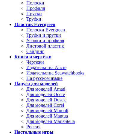
Полоски
Профиля
Прутки
Трубки
Пластик Evergreen
Полоски Evergreen
Трубки и прутки
Уголки и профиля
Листовой пластик
Сайдинг
Книги и чертежи
Чертежи
Издательства Ancre
Издательства Seawatchbooks
На русском языке
Паруса для моделей
Для моделей Amati
Для моделей Occre
Для моделей Dusek
Для моделей Corel
Для моделей Mamoli
Для моделей Mantua
Для моделей MarisStella
Россия
Настольные игры