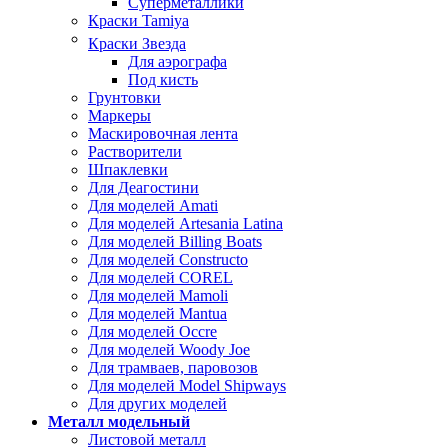
Суперметаллики
Краски Tamiya
Краски Звезда
Для аэрографа
Под кисть
Грунтовки
Маркеры
Маскировочная лента
Растворители
Шпаклевки
Для Деагостини
Для моделей Amati
Для моделей Artesania Latina
Для моделей Billing Boats
Для моделей Constructo
Для моделей COREL
Для моделей Mamoli
Для моделей Mantua
Для моделей Occre
Для моделей Woody Joe
Для трамваев, паровозов
Для моделей Model Shipways
Для других моделей
Металл модельный
Листовой металл