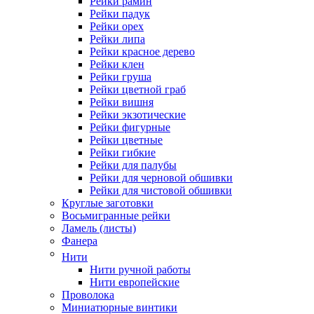
Рейки рамин
Рейки падук
Рейки орех
Рейки липа
Рейки красное дерево
Рейки клен
Рейки груша
Рейки цветной граб
Рейки вишня
Рейки экзотические
Рейки фигурные
Рейки цветные
Рейки гибкие
Рейки для палубы
Рейки для черновой обшивки
Рейки для чистовой обшивки
Круглые заготовки
Восьмигранные рейки
Ламель (листы)
Фанера
Нити
Нити ручной работы
Нити европейские
Проволока
Миниатюрные винтики