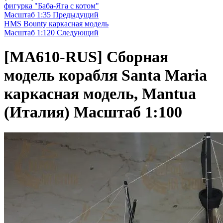
фигурка "Баба-Яга с котом"
Масштаб 1:35
Предыдущий
HMS Bounty каркасная модель
Масштаб 1:120
Следующий
[MA610-RUS]
Сборная
модель корабля Santa Maria
каркасная модель, Mantua
(Италия) Масштаб 1:100