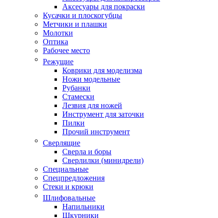
Аксесуары для покраски
Кусачки и плоскогубцы
Метчики и плашки
Молотки
Оптика
Рабочее место
Режущие
Коврики для моделизма
Ножи модельные
Рубанки
Стамески
Лезвия для ножей
Инструмент для заточки
Пилки
Прочий инструмент
Сверлящие
Сверла и боры
Сверлилки (минидрели)
Специальные
Спецпредложения
Стеки и крюки
Шлифовальные
Напильники
Шкурники