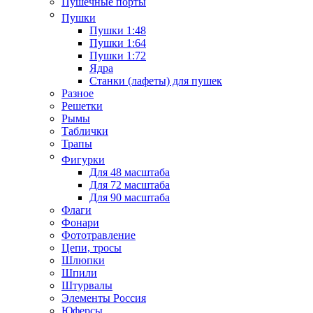
Пушечные порты
Пушки
Пушки 1:48
Пушки 1:64
Пушки 1:72
Ядра
Станки (лафеты) для пушек
Разное
Решетки
Рымы
Таблички
Трапы
Фигурки
Для 48 масштаба
Для 72 масштаба
Для 90 масштаба
Флаги
Фонари
Фототравление
Цепи, тросы
Шлюпки
Шпили
Штурвалы
Элементы Россия
Юферсы