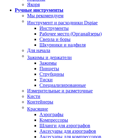
Якоря
Ручные инструменты
Мы рекомендуем
Инструмент и расходники Dspiae
Инструменты
Рабочее место (Органайзеры)
Сверла и боры
Шкурники и надфиля
Для начала
Зажимы и держатели
Зажимы
Пинцеты
Струбцины
Тиски
Специализированные
Измерительные и разметочные
Кисти
Контейнеры
Красящие
Аэрографы
Компрессоры
Шланги для аэрографов
Аксесуары для аэрографов
Аксесуары для компрессоров