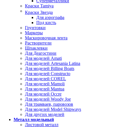
Суперметаллики
Краски Tamiya
Краски Звезда
Для аэрографа
Под кисть
Грунтовки
Маркеры
Маскировочная лента
Растворители
Шпаклевки
Для Деагостини
Для моделей Amati
Для моделей Artesania Latina
Для моделей Billing Boats
Для моделей Constructo
Для моделей COREL
Для моделей Mamoli
Для моделей Mantua
Для моделей Occre
Для моделей Woody Joe
Для трамваев, паровозов
Для моделей Model Shipways
Для других моделей
Металл модельный
Листовой металл