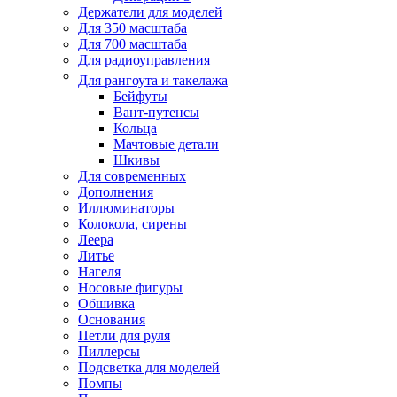
Держатели для моделей
Для 350 масштаба
Для 700 масштаба
Для радиоуправления
Для рангоута и такелажа
Бейфуты
Вант-путенсы
Кольца
Мачтовые детали
Шкивы
Для современных
Дополнения
Иллюминаторы
Колокола, сирены
Леера
Литье
Нагеля
Носовые фигуры
Обшивка
Основания
Петли для руля
Пиллерсы
Подсветка для моделей
Помпы