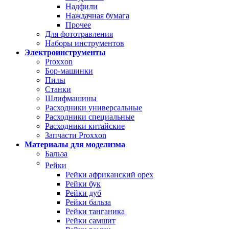
Надфили
Наждачная бумага
Прочее
Для фототравления
Наборы инструментов
Электроинструменты
Proxxon
Бор-машинки
Пилы
Станки
Шлифмашины
Расходники универсальные
Расходники специальные
Расходники китайские
Запчасти Proxxon
Материалы для моделизма
Бальза
Рейки
Рейки африканский орех
Рейки бук
Рейки дуб
Рейки бальза
Рейки танганика
Рейки самшит