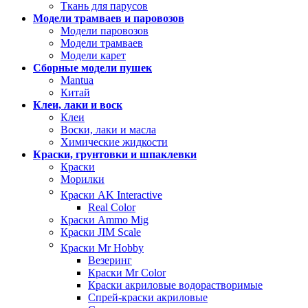
Ткань для парусов
Модели трамваев и паровозов
Модели паровозов
Модели трамваев
Модели карет
Сборные модели пушек
Mantua
Китай
Клеи, лаки и воск
Клеи
Воски, лаки и масла
Химические жидкости
Краски, грунтовки и шпаклевки
Краски
Морилки
Краски AK Interactive
Real Color
Краски Ammo Mig
Краски JIM Scale
Краски Mr Hobby
Везеринг
Краски Mr Color
Краски акриловые водорастворимые
Спрей-краски акриловые