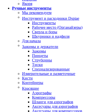
Якоря
Ручные инструменты
Мы рекомендуем
Инструмент и расходники Dspiae
Инструменты
Рабочее место (Органайзеры)
Сверла и боры
Шкурники и надфиля
Для начала
Зажимы и держатели
Зажимы
Пинцеты
Струбцины
Тиски
Специализированные
Измерительные и разметочные
Кисти
Контейнеры
Красящие
Аэрографы
Компрессоры
Шланги для аэрографов
Аксесуары для аэрографов
Аксесуары для компрессоров