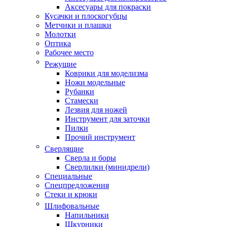
Аксесуары для покраски
Кусачки и плоскогубцы
Метчики и плашки
Молотки
Оптика
Рабочее место
Режущие
Коврики для моделизма
Ножи модельные
Рубанки
Стамески
Лезвия для ножей
Инструмент для заточки
Пилки
Прочий инструмент
Сверлящие
Сверла и боры
Сверлилки (минидрели)
Специальные
Спецпредложения
Стеки и крюки
Шлифовальные
Напильники
Шкурники