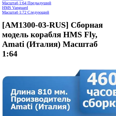
Масштаб 1:64
Предыдущий
HMS Vanguard
Масштаб 1:72
Следующий
[AM1300-03-RUS]
Сборная
модель корабля HMS Fly,
Amati (Италия) Масштаб
1:64