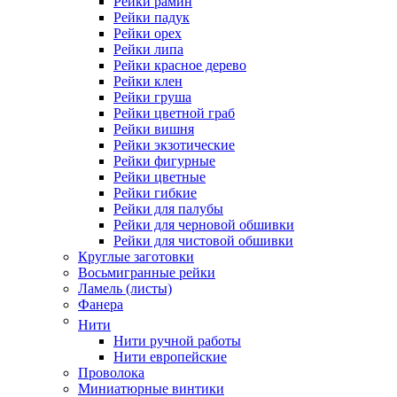
Рейки рамин
Рейки падук
Рейки орех
Рейки липа
Рейки красное дерево
Рейки клен
Рейки груша
Рейки цветной граб
Рейки вишня
Рейки экзотические
Рейки фигурные
Рейки цветные
Рейки гибкие
Рейки для палубы
Рейки для черновой обшивки
Рейки для чистовой обшивки
Круглые заготовки
Восьмигранные рейки
Ламель (листы)
Фанера
Нити
Нити ручной работы
Нити европейские
Проволока
Миниатюрные винтики