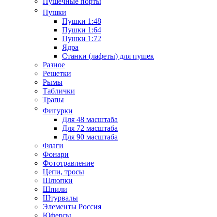
Пушечные порты
Пушки
Пушки 1:48
Пушки 1:64
Пушки 1:72
Ядра
Станки (лафеты) для пушек
Разное
Решетки
Рымы
Таблички
Трапы
Фигурки
Для 48 масштаба
Для 72 масштаба
Для 90 масштаба
Флаги
Фонари
Фототравление
Цепи, тросы
Шлюпки
Шпили
Штурвалы
Элементы Россия
Юферсы