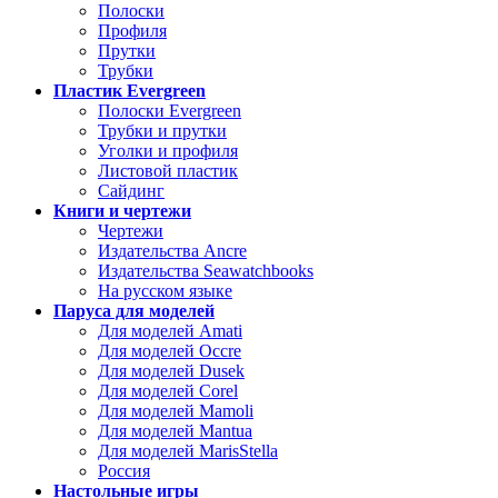
Полоски
Профиля
Прутки
Трубки
Пластик Evergreen
Полоски Evergreen
Трубки и прутки
Уголки и профиля
Листовой пластик
Сайдинг
Книги и чертежи
Чертежи
Издательства Ancre
Издательства Seawatchbooks
На русском языке
Паруса для моделей
Для моделей Amati
Для моделей Occre
Для моделей Dusek
Для моделей Corel
Для моделей Mamoli
Для моделей Mantua
Для моделей MarisStella
Россия
Настольные игры