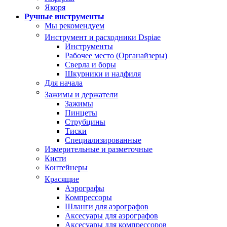
Якоря
Ручные инструменты
Мы рекомендуем
Инструмент и расходники Dspiae
Инструменты
Рабочее место (Органайзеры)
Сверла и боры
Шкурники и надфиля
Для начала
Зажимы и держатели
Зажимы
Пинцеты
Струбцины
Тиски
Специализированные
Измерительные и разметочные
Кисти
Контейнеры
Красящие
Аэрографы
Компрессоры
Шланги для аэрографов
Аксесуары для аэрографов
Аксесуары для компрессоров