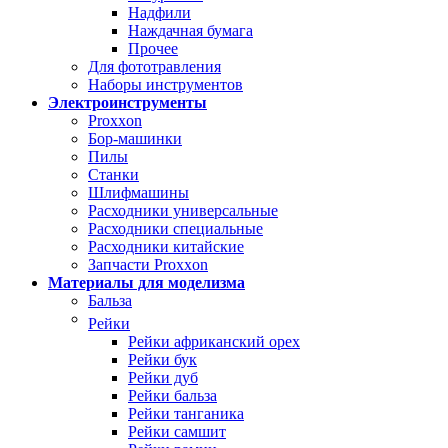
Надфили
Наждачная бумага
Прочее
Для фототравления
Наборы инструментов
Электроинструменты
Proxxon
Бор-машинки
Пилы
Станки
Шлифмашины
Расходники универсальные
Расходники специальные
Расходники китайские
Запчасти Proxxon
Материалы для моделизма
Бальза
Рейки
Рейки африканский орех
Рейки бук
Рейки дуб
Рейки бальза
Рейки танганика
Рейки самшит