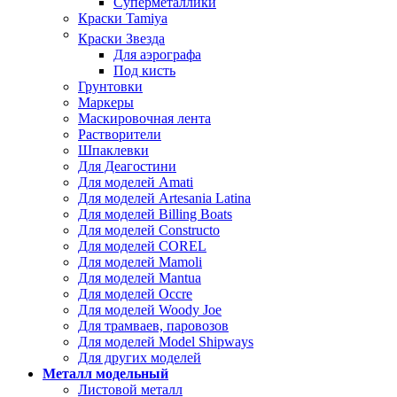
Суперметаллики
Краски Tamiya
Краски Звезда
Для аэрографа
Под кисть
Грунтовки
Маркеры
Маскировочная лента
Растворители
Шпаклевки
Для Деагостини
Для моделей Amati
Для моделей Artesania Latina
Для моделей Billing Boats
Для моделей Constructo
Для моделей COREL
Для моделей Mamoli
Для моделей Mantua
Для моделей Occre
Для моделей Woody Joe
Для трамваев, паровозов
Для моделей Model Shipways
Для других моделей
Металл модельный
Листовой металл