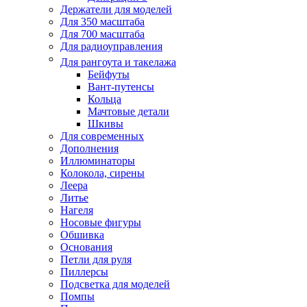
Держатели для моделей
Для 350 масштаба
Для 700 масштаба
Для радиоуправления
Для рангоута и такелажа
Бейфуты
Вант-путенсы
Кольца
Мачтовые детали
Шкивы
Для современных
Дополнения
Иллюминаторы
Колокола, сирены
Леера
Литье
Нагеля
Носовые фигуры
Обшивка
Основания
Петли для руля
Пиллерсы
Подсветка для моделей
Помпы