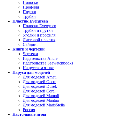
Полоски
Профиля
Прутки
Трубки
Пластик Evergreen
Полоски Evergreen
Трубки и прутки
Уголки и профиля
Листовой пластик
Сайдинг
Книги и чертежи
Чертежи
Издательства Ancre
Издательства Seawatchbooks
На русском языке
Паруса для моделей
Для моделей Amati
Для моделей Occre
Для моделей Dusek
Для моделей Corel
Для моделей Mamoli
Для моделей Mantua
Для моделей MarisStella
Россия
Настольные игры