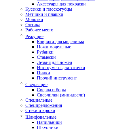
Аксесуары для покраски
Кусачки и плоскогубцы
Метчики и плашки
Молотки
Оптика
Рабочее место
Режущие
Коврики для моделизма
Ножи модельные
Рубанки
Стамески
Лезвия для ножей
Инструмент для заточки
Пилки
Прочий инструмент
Сверлящие
Сверла и боры
Сверлилки (минидрели)
Специальные
Спецпредложения
Стеки и крюки
Шлифовальные
Напильники
Шкурники