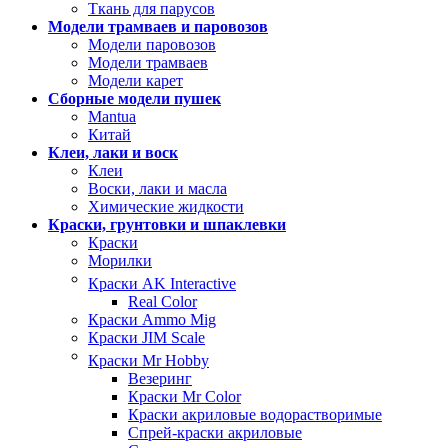
Ткань для парусов
Модели трамваев и паровозов
Модели паровозов
Модели трамваев
Модели карет
Сборные модели пушек
Mantua
Китай
Клеи, лаки и воск
Клеи
Воски, лаки и масла
Химические жидкости
Краски, грунтовки и шпаклевки
Краски
Морилки
Краски AK Interactive
Real Color
Краски Ammo Mig
Краски JIM Scale
Краски Mr Hobby
Везеринг
Краски Mr Color
Краски акриловые водорастворимые
Спрей-краски акриловые