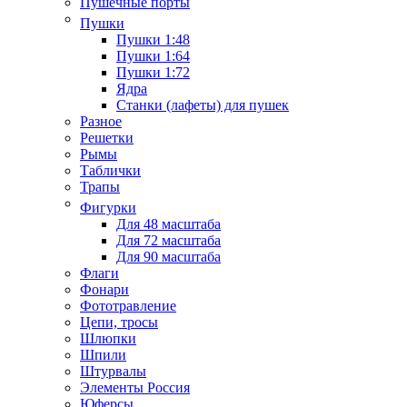
Пушечные порты
Пушки
Пушки 1:48
Пушки 1:64
Пушки 1:72
Ядра
Станки (лафеты) для пушек
Разное
Решетки
Рымы
Таблички
Трапы
Фигурки
Для 48 масштаба
Для 72 масштаба
Для 90 масштаба
Флаги
Фонари
Фототравление
Цепи, тросы
Шлюпки
Шпили
Штурвалы
Элементы Россия
Юферсы