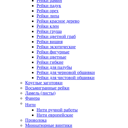
Рейки рамин
Рейки падук
Рейки орех
Рейки липа
Рейки красное дерево
Рейки клен
Рейки груша
Рейки цветной граб
Рейки вишня
Рейки экзотические
Рейки фигурные
Рейки цветные
Рейки гибкие
Рейки для палубы
Рейки для черновой обшивки
Рейки для чистовой обшивки
Круглые заготовки
Восьмигранные рейки
Ламель (листы)
Фанера
Нити
Нити ручной работы
Нити европейские
Проволока
Миниатюрные винтики