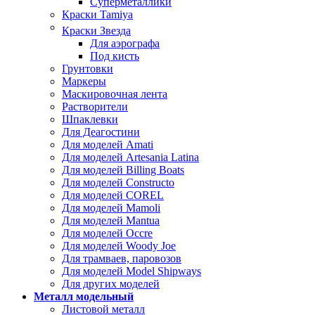
Суперметаллики
Краски Tamiya
Краски Звезда
Для аэрографа
Под кисть
Грунтовки
Маркеры
Маскировочная лента
Растворители
Шпаклевки
Для Деагостини
Для моделей Amati
Для моделей Artesania Latina
Для моделей Billing Boats
Для моделей Constructo
Для моделей COREL
Для моделей Mamoli
Для моделей Mantua
Для моделей Occre
Для моделей Woody Joe
Для трамваев, паровозов
Для моделей Model Shipways
Для других моделей
Металл модельный
Листовой металл