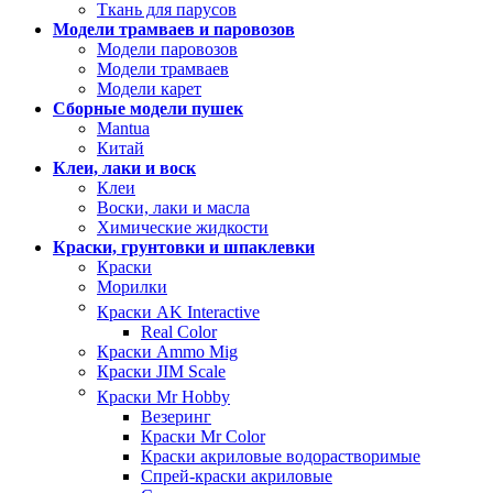
Ткань для парусов
Модели трамваев и паровозов
Модели паровозов
Модели трамваев
Модели карет
Сборные модели пушек
Mantua
Китай
Клеи, лаки и воск
Клеи
Воски, лаки и масла
Химические жидкости
Краски, грунтовки и шпаклевки
Краски
Морилки
Краски AK Interactive
Real Color
Краски Ammo Mig
Краски JIM Scale
Краски Mr Hobby
Везеринг
Краски Mr Color
Краски акриловые водорастворимые
Спрей-краски акриловые