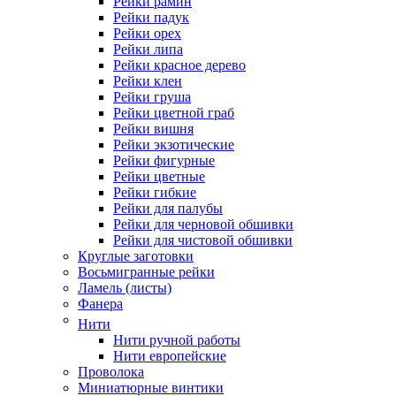
Рейки рамин
Рейки падук
Рейки орех
Рейки липа
Рейки красное дерево
Рейки клен
Рейки груша
Рейки цветной граб
Рейки вишня
Рейки экзотические
Рейки фигурные
Рейки цветные
Рейки гибкие
Рейки для палубы
Рейки для черновой обшивки
Рейки для чистовой обшивки
Круглые заготовки
Восьмигранные рейки
Ламель (листы)
Фанера
Нити
Нити ручной работы
Нити европейские
Проволока
Миниатюрные винтики