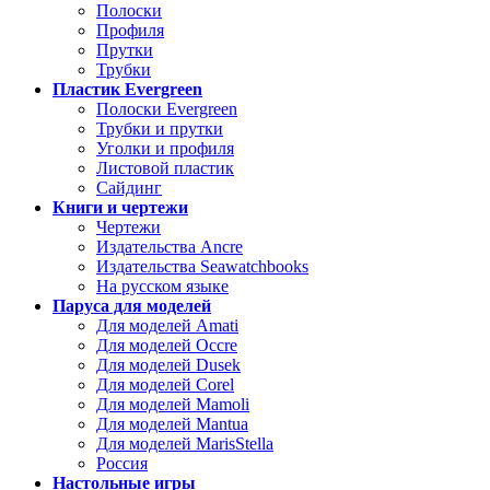
Полоски
Профиля
Прутки
Трубки
Пластик Evergreen
Полоски Evergreen
Трубки и прутки
Уголки и профиля
Листовой пластик
Сайдинг
Книги и чертежи
Чертежи
Издательства Ancre
Издательства Seawatchbooks
На русском языке
Паруса для моделей
Для моделей Amati
Для моделей Occre
Для моделей Dusek
Для моделей Corel
Для моделей Mamoli
Для моделей Mantua
Для моделей MarisStella
Россия
Настольные игры