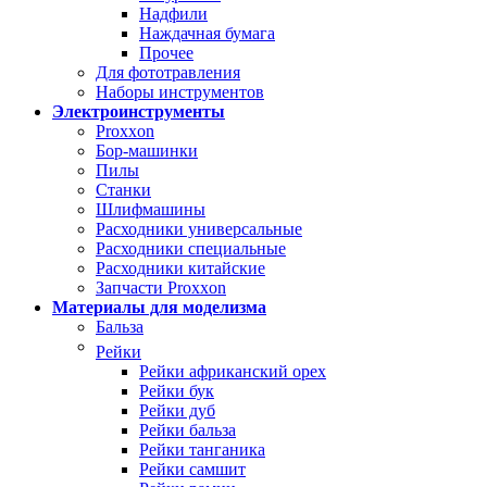
Надфили
Наждачная бумага
Прочее
Для фототравления
Наборы инструментов
Электроинструменты
Proxxon
Бор-машинки
Пилы
Станки
Шлифмашины
Расходники универсальные
Расходники специальные
Расходники китайские
Запчасти Proxxon
Материалы для моделизма
Бальза
Рейки
Рейки африканский орех
Рейки бук
Рейки дуб
Рейки бальза
Рейки танганика
Рейки самшит