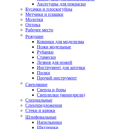
Аксесуары для покраски
Кусачки и плоскогубцы
Метчики и плашки
Молотки
Оптика
Рабочее место
Режущие
Коврики для моделизма
Ножи модельные
Рубанки
Стамески
Лезвия для ножей
Инструмент для заточки
Пилки
Прочий инструмент
Сверлящие
Сверла и боры
Сверлилки (минидрели)
Специальные
Спецпредложения
Стеки и крюки
Шлифовальные
Напильники
Шкурники