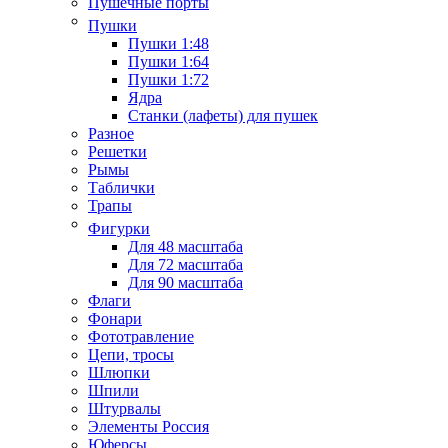
Пушечные порты
Пушки
Пушки 1:48
Пушки 1:64
Пушки 1:72
Ядра
Станки (лафеты) для пушек
Разное
Решетки
Рымы
Таблички
Трапы
Фигурки
Для 48 масштаба
Для 72 масштаба
Для 90 масштаба
Флаги
Фонари
Фототравление
Цепи, тросы
Шлюпки
Шпили
Штурвалы
Элементы Россия
Юферсы