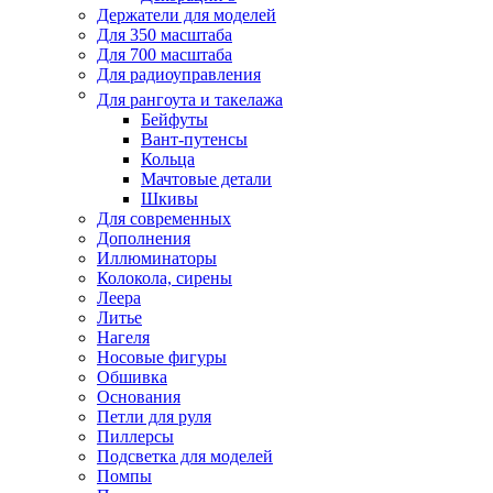
Держатели для моделей
Для 350 масштаба
Для 700 масштаба
Для радиоуправления
Для рангоута и такелажа
Бейфуты
Вант-путенсы
Кольца
Мачтовые детали
Шкивы
Для современных
Дополнения
Иллюминаторы
Колокола, сирены
Леера
Литье
Нагеля
Носовые фигуры
Обшивка
Основания
Петли для руля
Пиллерсы
Подсветка для моделей
Помпы