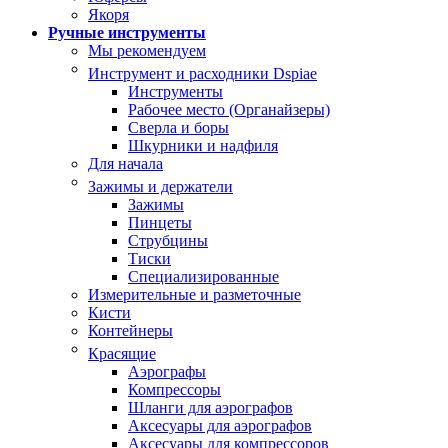
Якоря
Ручные инструменты
Мы рекомендуем
Инструмент и расходники Dspiae
Инструменты
Рабочее место (Органайзеры)
Сверла и боры
Шкурники и надфиля
Для начала
Зажимы и держатели
Зажимы
Пинцеты
Струбцины
Тиски
Специализированные
Измерительные и разметочные
Кисти
Контейнеры
Красящие
Аэрографы
Компрессоры
Шланги для аэрографов
Аксесуары для аэрографов
Аксесуары для компрессоров