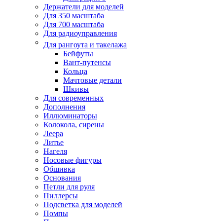
Держатели для моделей
Для 350 масштаба
Для 700 масштаба
Для радиоуправления
Для рангоута и такелажа
Бейфуты
Вант-путенсы
Кольца
Мачтовые детали
Шкивы
Для современных
Дополнения
Иллюминаторы
Колокола, сирены
Леера
Литье
Нагеля
Носовые фигуры
Обшивка
Основания
Петли для руля
Пиллерсы
Подсветка для моделей
Помпы