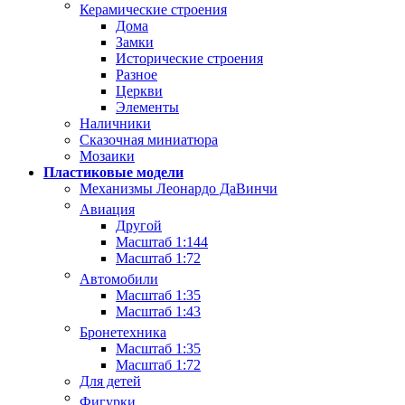
Керамические строения
Дома
Замки
Исторические строения
Разное
Церкви
Элементы
Наличники
Сказочная миниатюра
Мозаики
Пластиковые модели
Механизмы Леонардо ДаВинчи
Авиация
Другой
Масштаб 1:144
Масштаб 1:72
Автомобили
Масштаб 1:35
Масштаб 1:43
Бронетехника
Масштаб 1:35
Масштаб 1:72
Для детей
Фигурки