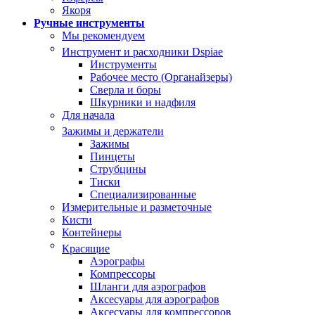
Якоря
Ручные инструменты
Мы рекомендуем
Инструмент и расходники Dspiae
Инструменты
Рабочее место (Органайзеры)
Сверла и боры
Шкурники и надфиля
Для начала
Зажимы и держатели
Зажимы
Пинцеты
Струбцины
Тиски
Специализированные
Измерительные и разметочные
Кисти
Контейнеры
Красящие
Аэрографы
Компрессоры
Шланги для аэрографов
Аксесуары для аэрографов
Аксесуары для компрессоров