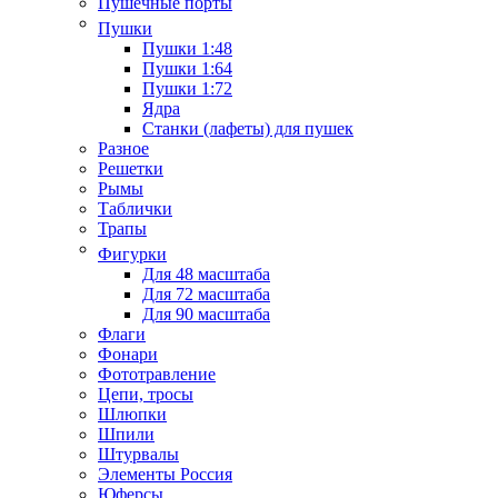
Пушечные порты
Пушки
Пушки 1:48
Пушки 1:64
Пушки 1:72
Ядра
Станки (лафеты) для пушек
Разное
Решетки
Рымы
Таблички
Трапы
Фигурки
Для 48 масштаба
Для 72 масштаба
Для 90 масштаба
Флаги
Фонари
Фототравление
Цепи, тросы
Шлюпки
Шпили
Штурвалы
Элементы Россия
Юферсы