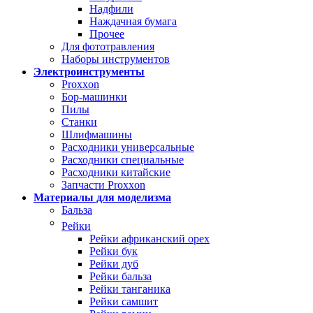
Надфили
Наждачная бумага
Прочее
Для фототравления
Наборы инструментов
Электроинструменты
Proxxon
Бор-машинки
Пилы
Станки
Шлифмашины
Расходники универсальные
Расходники специальные
Расходники китайские
Запчасти Proxxon
Материалы для моделизма
Бальза
Рейки
Рейки африканский орех
Рейки бук
Рейки дуб
Рейки бальза
Рейки танганика
Рейки самшит