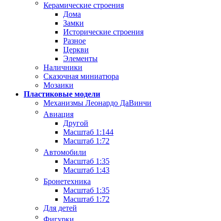
Керамические строения
Дома
Замки
Исторические строения
Разное
Церкви
Элементы
Наличники
Сказочная миниатюра
Мозаики
Пластиковые модели
Механизмы Леонардо ДаВинчи
Авиация
Другой
Масштаб 1:144
Масштаб 1:72
Автомобили
Масштаб 1:35
Масштаб 1:43
Бронетехника
Масштаб 1:35
Масштаб 1:72
Для детей
Фигурки