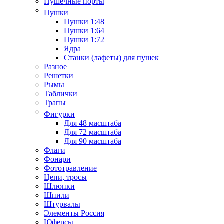
Пушечные порты
Пушки
Пушки 1:48
Пушки 1:64
Пушки 1:72
Ядра
Станки (лафеты) для пушек
Разное
Решетки
Рымы
Таблички
Трапы
Фигурки
Для 48 масштаба
Для 72 масштаба
Для 90 масштаба
Флаги
Фонари
Фототравление
Цепи, тросы
Шлюпки
Шпили
Штурвалы
Элементы Россия
Юферсы