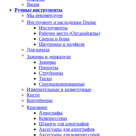
Якоря
Ручные инструменты
Мы рекомендуем
Инструмент и расходники Dspiae
Инструменты
Рабочее место (Органайзеры)
Сверла и боры
Шкурники и надфиля
Для начала
Зажимы и держатели
Зажимы
Пинцеты
Струбцины
Тиски
Специализированные
Измерительные и разметочные
Кисти
Контейнеры
Красящие
Аэрографы
Компрессоры
Шланги для аэрографов
Аксесуары для аэрографов
Аксесуары для компрессоров