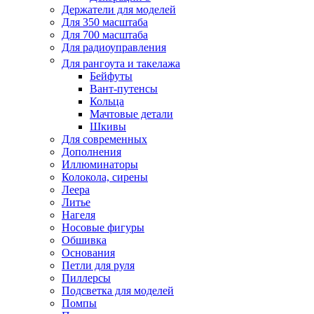
Держатели для моделей
Для 350 масштаба
Для 700 масштаба
Для радиоуправления
Для рангоута и такелажа
Бейфуты
Вант-путенсы
Кольца
Мачтовые детали
Шкивы
Для современных
Дополнения
Иллюминаторы
Колокола, сирены
Леера
Литье
Нагеля
Носовые фигуры
Обшивка
Основания
Петли для руля
Пиллерсы
Подсветка для моделей
Помпы