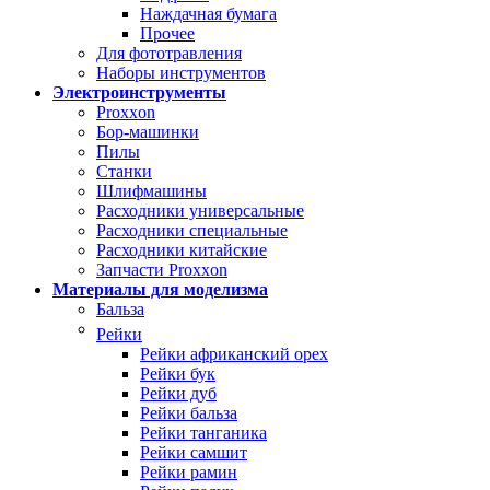
Наждачная бумага
Прочее
Для фототравления
Наборы инструментов
Электроинструменты
Proxxon
Бор-машинки
Пилы
Станки
Шлифмашины
Расходники универсальные
Расходники специальные
Расходники китайские
Запчасти Proxxon
Материалы для моделизма
Бальза
Рейки
Рейки африканский орех
Рейки бук
Рейки дуб
Рейки бальза
Рейки танганика
Рейки самшит
Рейки рамин