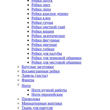
Рейки падук
Рейки орех
Рейки липа
Рейки красное дерево
Рейки клен
Рейки груша
Рейки цветной граб
Рейки вишня
Рейки экзотические
Рейки фигурные
Рейки цветные
Рейки гибкие
Рейки для палубы
Рейки для черновой обшивки
Рейки для чистовой обшивки
Круглые заготовки
Восьмигранные рейки
Ламель (листы)
Фанера
Нити
Нити ручной работы
Нити европейские
Проволока
Миниатюрные винтики
Ткань для парусов