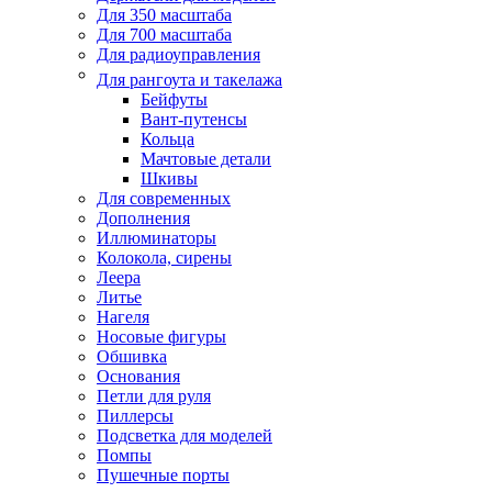
Для 350 масштаба
Для 700 масштаба
Для радиоуправления
Для рангоута и такелажа
Бейфуты
Вант-путенсы
Кольца
Мачтовые детали
Шкивы
Для современных
Дополнения
Иллюминаторы
Колокола, сирены
Леера
Литье
Нагеля
Носовые фигуры
Обшивка
Основания
Петли для руля
Пиллерсы
Подсветка для моделей
Помпы
Пушечные порты