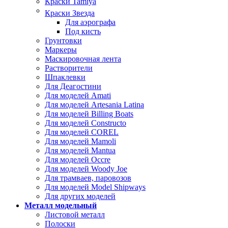
Краски Tamiya
Краски Звезда
Для аэрографа
Под кисть
Грунтовки
Маркеры
Маскировочная лента
Растворители
Шпаклевки
Для Деагостини
Для моделей Amati
Для моделей Artesania Latina
Для моделей Billing Boats
Для моделей Constructo
Для моделей COREL
Для моделей Mamoli
Для моделей Mantua
Для моделей Occre
Для моделей Woody Joe
Для трамваев, паровозов
Для моделей Model Shipways
Для других моделей
Металл модельный
Листовой металл
Полоски