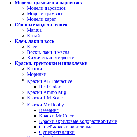
Модели трамваев и паровозов
Модели паровозов
Модели трамваев
Модели карет
Сборные модели пушек
Mantua
Китай
Клеи, лаки и воск
Клеи
Воски, лаки и масла
Химические жидкости
Краски, грунтовки и шпаклевки
Краски
Морилки
Краски AK Interactive
Real Color
Краски Ammo Mig
Краски JIM Scale
Краски Mr Hobby
Везеринг
Краски Mr Color
Краски акриловые водорастворимые
Спрей-краски акриловые
Суперметаллики