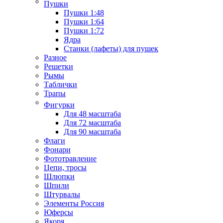
Пушки
Пушки 1:48
Пушки 1:64
Пушки 1:72
Ядра
Станки (лафеты) для пушек
Разное
Решетки
Рымы
Таблички
Трапы
Фигурки
Для 48 масштаба
Для 72 масштаба
Для 90 масштаба
Флаги
Фонари
Фототравление
Цепи, тросы
Шлюпки
Шпили
Штурвалы
Элементы Россия
Юферсы
Якоря