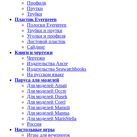
Профиля
Прутки
Трубки
Пластик Evergreen
Полоски Evergreen
Трубки и прутки
Уголки и профиля
Листовой пластик
Сайдинг
Книги и чертежи
Чертежи
Издательства Ancre
Издательства Seawatchbooks
На русском языке
Паруса для моделей
Для моделей Amati
Для моделей Occre
Для моделей Dusek
Для моделей Corel
Для моделей Mamoli
Для моделей Mantua
Для моделей MarisStella
Россия
Настольные игры
Игры для вечеринок