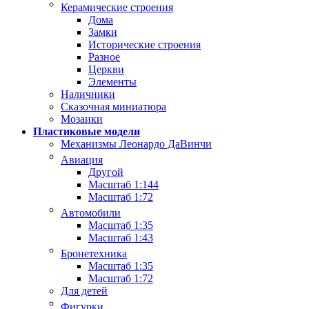
Керамические строения
Дома
Замки
Исторические строения
Разное
Церкви
Элементы
Наличники
Сказочная миниатюра
Мозаики
Пластиковые модели
Механизмы Леонардо ДаВинчи
Авиация
Другой
Масштаб 1:144
Масштаб 1:72
Автомобили
Масштаб 1:35
Масштаб 1:43
Бронетехника
Масштаб 1:35
Масштаб 1:72
Для детей
Фигурки