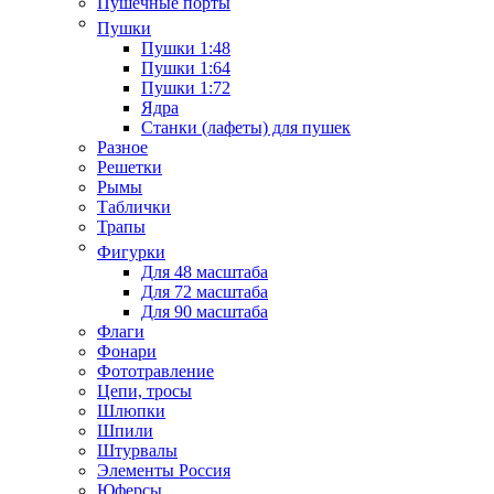
Пушечные порты
Пушки
Пушки 1:48
Пушки 1:64
Пушки 1:72
Ядра
Станки (лафеты) для пушек
Разное
Решетки
Рымы
Таблички
Трапы
Фигурки
Для 48 масштаба
Для 72 масштаба
Для 90 масштаба
Флаги
Фонари
Фототравление
Цепи, тросы
Шлюпки
Шпили
Штурвалы
Элементы Россия
Юферсы