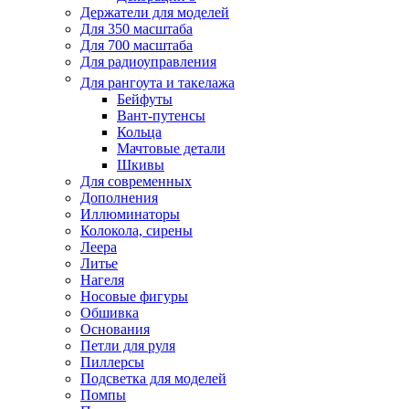
Держатели для моделей
Для 350 масштаба
Для 700 масштаба
Для радиоуправления
Для рангоута и такелажа
Бейфуты
Вант-путенсы
Кольца
Мачтовые детали
Шкивы
Для современных
Дополнения
Иллюминаторы
Колокола, сирены
Леера
Литье
Нагеля
Носовые фигуры
Обшивка
Основания
Петли для руля
Пиллерсы
Подсветка для моделей
Помпы