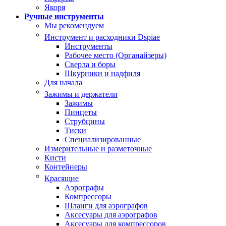
Якоря
Ручные инструменты
Мы рекомендуем
Инструмент и расходники Dspiae
Инструменты
Рабочее место (Органайзеры)
Сверла и боры
Шкурники и надфиля
Для начала
Зажимы и держатели
Зажимы
Пинцеты
Струбцины
Тиски
Специализированные
Измерительные и разметочные
Кисти
Контейнеры
Красящие
Аэрографы
Компрессоры
Шланги для аэрографов
Аксесуары для аэрографов
Аксесуары для компрессоров