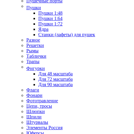
Пушечные порты
Пушки
Пушки 1:48
Пушки 1:64
Пушки 1:72
Ядра
Станки (лафеты) для пушек
Разное
Решетки
Рымы
Таблички
Трапы
Фигурки
Для 48 масштаба
Для 72 масштаба
Для 90 масштаба
Флаги
Фонари
Фототравление
Цепи, тросы
Шлюпки
Шпили
Штурвалы
Элементы Россия
Юферсы