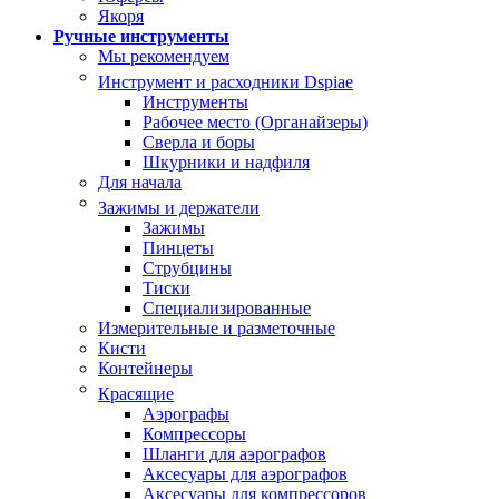
Якоря
Ручные инструменты
Мы рекомендуем
Инструмент и расходники Dspiae
Инструменты
Рабочее место (Органайзеры)
Сверла и боры
Шкурники и надфиля
Для начала
Зажимы и держатели
Зажимы
Пинцеты
Струбцины
Тиски
Специализированные
Измерительные и разметочные
Кисти
Контейнеры
Красящие
Аэрографы
Компрессоры
Шланги для аэрографов
Аксесуары для аэрографов
Аксесуары для компрессоров