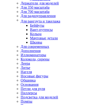
Держатели для моделей
Для 350 масштаба
Для 700 масштаба
Для радиоуправления
Для рангоута и такелажа
Бейфуты
Вант-путенсы
Кольца
Мачтовые детали
Шкивы
Для современных
Дополнения
Иллюминаторы
Колокола, сирены
Леера
Литье
Нагеля
Носовые фигуры
Обшивка
Основания
Петли для руля
Пиллерсы
Подсветка для моделей
Помпы