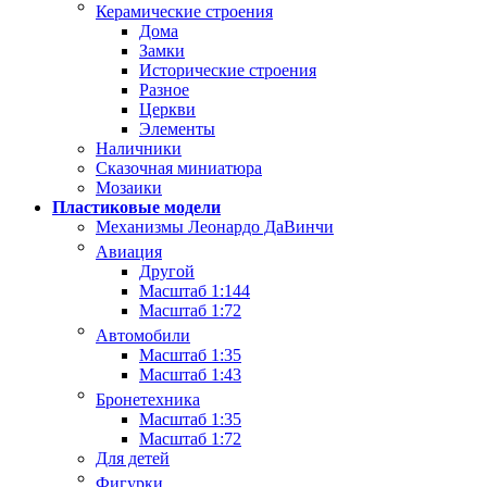
Керамические строения
Дома
Замки
Исторические строения
Разное
Церкви
Элементы
Наличники
Сказочная миниатюра
Мозаики
Пластиковые модели
Механизмы Леонардо ДаВинчи
Авиация
Другой
Масштаб 1:144
Масштаб 1:72
Автомобили
Масштаб 1:35
Масштаб 1:43
Бронетехника
Масштаб 1:35
Масштаб 1:72
Для детей
Фигурки