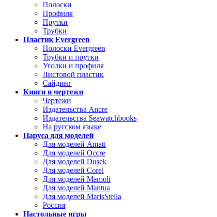
Полоски
Профиля
Прутки
Трубки
Пластик Evergreen
Полоски Evergreen
Трубки и прутки
Уголки и профиля
Листовой пластик
Сайдинг
Книги и чертежи
Чертежи
Издательства Ancre
Издательства Seawatchbooks
На русском языке
Паруса для моделей
Для моделей Amati
Для моделей Occre
Для моделей Dusek
Для моделей Corel
Для моделей Mamoli
Для моделей Mantua
Для моделей MarisStella
Россия
Настольные игры