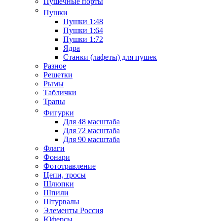
Пушечные порты
Пушки
Пушки 1:48
Пушки 1:64
Пушки 1:72
Ядра
Станки (лафеты) для пушек
Разное
Решетки
Рымы
Таблички
Трапы
Фигурки
Для 48 масштаба
Для 72 масштаба
Для 90 масштаба
Флаги
Фонари
Фототравление
Цепи, тросы
Шлюпки
Шпили
Штурвалы
Элементы Россия
Юферсы