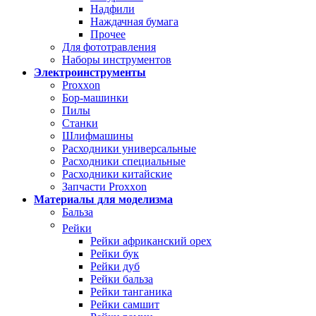
Надфили
Наждачная бумага
Прочее
Для фототравления
Наборы инструментов
Электроинструменты
Proxxon
Бор-машинки
Пилы
Станки
Шлифмашины
Расходники универсальные
Расходники специальные
Расходники китайские
Запчасти Proxxon
Материалы для моделизма
Бальза
Рейки
Рейки африканский орех
Рейки бук
Рейки дуб
Рейки бальза
Рейки танганика
Рейки самшит