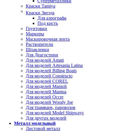
Суперметаллики
Краски Tamiya
Краски Звезда
Для аэрографа
Под кисть
Грунтовки
Маркеры
Маскировочная лента
Растворители
Шпаклевки
Для Деагостини
Для моделей Amati
Для моделей Artesania Latina
Для моделей Billing Boats
Для моделей Constructo
Для моделей COREL
Для моделей Mamoli
Для моделей Mantua
Для моделей Occre
Для моделей Woody Joe
Для трамваев, паровозов
Для моделей Model Shipways
Для других моделей
Металл модельный
Листовой металл