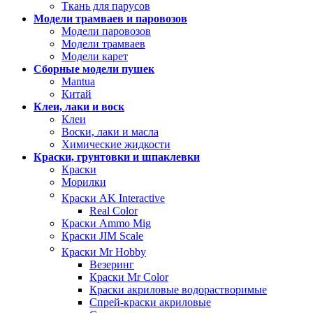
Ткань для парусов
Модели трамваев и паровозов
Модели паровозов
Модели трамваев
Модели карет
Сборные модели пушек
Mantua
Китай
Клеи, лаки и воск
Клеи
Воски, лаки и масла
Химические жидкости
Краски, грунтовки и шпаклевки
Краски
Морилки
Краски AK Interactive
Real Color
Краски Ammo Mig
Краски JIM Scale
Краски Mr Hobby
Везеринг
Краски Mr Color
Краски акриловые водорастворимые
Спрей-краски акриловые