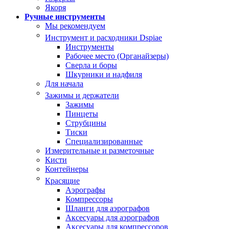
Якоря
Ручные инструменты
Мы рекомендуем
Инструмент и расходники Dspiae
Инструменты
Рабочее место (Органайзеры)
Сверла и боры
Шкурники и надфиля
Для начала
Зажимы и держатели
Зажимы
Пинцеты
Струбцины
Тиски
Специализированные
Измерительные и разметочные
Кисти
Контейнеры
Красящие
Аэрографы
Компрессоры
Шланги для аэрографов
Аксесуары для аэрографов
Аксесуары для компрессоров