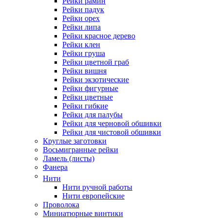
Рейки рамин
Рейки падук
Рейки орех
Рейки липа
Рейки красное дерево
Рейки клен
Рейки груша
Рейки цветной граб
Рейки вишня
Рейки экзотические
Рейки фигурные
Рейки цветные
Рейки гибкие
Рейки для палубы
Рейки для черновой обшивки
Рейки для чистовой обшивки
Круглые заготовки
Восьмигранные рейки
Ламель (листы)
Фанера
Нити
Нити ручной работы
Нити европейские
Проволока
Миниатюрные винтики