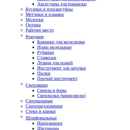
Аксесуары для покраски
Кусачки и плоскогубцы
Метчики и плашки
Молотки
Оптика
Рабочее место
Режущие
Коврики для моделизма
Ножи модельные
Рубанки
Стамески
Лезвия для ножей
Инструмент для заточки
Пилки
Прочий инструмент
Сверлящие
Сверла и боры
Сверлилки (минидрели)
Специальные
Спецпредложения
Стеки и крюки
Шлифовальные
Напильники
Шкурники