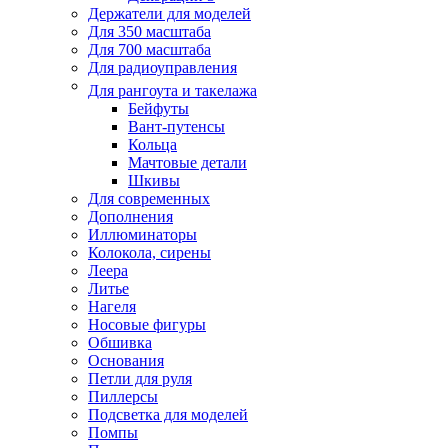
Держатели для моделей
Для 350 масштаба
Для 700 масштаба
Для радиоуправления
Для рангоута и такелажа
Бейфуты
Вант-путенсы
Кольца
Мачтовые детали
Шкивы
Для современных
Дополнения
Иллюминаторы
Колокола, сирены
Леера
Литье
Нагеля
Носовые фигуры
Обшивка
Основания
Петли для руля
Пиллерсы
Подсветка для моделей
Помпы