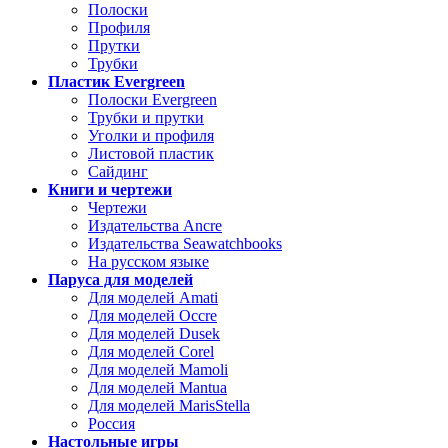
Полоски
Профиля
Прутки
Трубки
Пластик Evergreen
Полоски Evergreen
Трубки и прутки
Уголки и профиля
Листовой пластик
Сайдинг
Книги и чертежи
Чертежи
Издательства Ancre
Издательства Seawatchbooks
На русском языке
Паруса для моделей
Для моделей Amati
Для моделей Occre
Для моделей Dusek
Для моделей Corel
Для моделей Mamoli
Для моделей Mantua
Для моделей MarisStella
Россия
Настольные игры