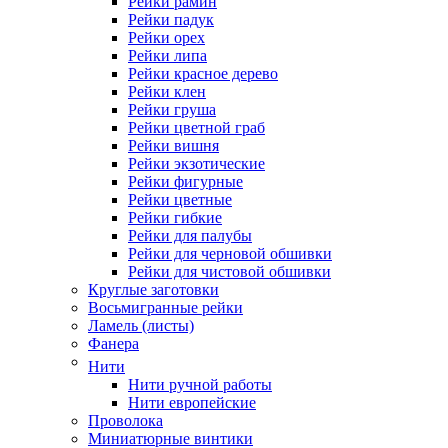
Рейки рамин
Рейки падук
Рейки орех
Рейки липа
Рейки красное дерево
Рейки клен
Рейки груша
Рейки цветной граб
Рейки вишня
Рейки экзотические
Рейки фигурные
Рейки цветные
Рейки гибкие
Рейки для палубы
Рейки для черновой обшивки
Рейки для чистовой обшивки
Круглые заготовки
Восьмигранные рейки
Ламель (листы)
Фанера
Нити
Нити ручной работы
Нити европейские
Проволока
Миниатюрные винтики