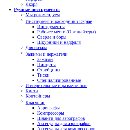
Якоря
Ручные инструменты
Мы рекомендуем
Инструмент и расходники Dspiae
Инструменты
Рабочее место (Органайзеры)
Сверла и боры
Шкурники и надфиля
Для начала
Зажимы и держатели
Зажимы
Пинцеты
Струбцины
Тиски
Специализированные
Измерительные и разметочные
Кисти
Контейнеры
Красящие
Аэрографы
Компрессоры
Шланги для аэрографов
Аксесуары для аэрографов
Аксесуары для компрессоров