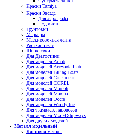
Суперметаллики
Краски Tamiya
Краски Звезда
Для аэрографа
Под кисть
Грунтовки
Маркеры
Маскировочная лента
Растворители
Шпаклевки
Для Деагостини
Для моделей Amati
Для моделей Artesania Latina
Для моделей Billing Boats
Для моделей Constructo
Для моделей COREL
Для моделей Mamoli
Для моделей Mantua
Для моделей Occre
Для моделей Woody Joe
Для трамваев, паровозов
Для моделей Model Shipways
Для других моделей
Металл модельный
Листовой металл