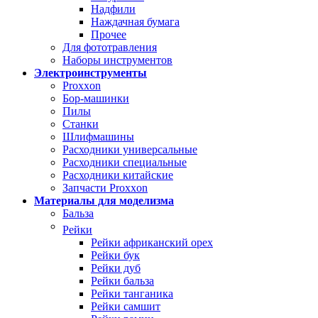
Надфили
Наждачная бумага
Прочее
Для фототравления
Наборы инструментов
Электроинструменты
Proxxon
Бор-машинки
Пилы
Станки
Шлифмашины
Расходники универсальные
Расходники специальные
Расходники китайские
Запчасти Proxxon
Материалы для моделизма
Бальза
Рейки
Рейки африканский орех
Рейки бук
Рейки дуб
Рейки бальза
Рейки танганика
Рейки самшит