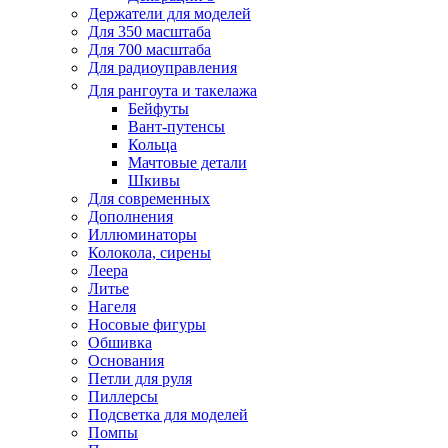
Держатели для моделей
Для 350 масштаба
Для 700 масштаба
Для радиоуправления
Для рангоута и такелажа
Бейфуты
Вант-путенсы
Кольца
Мачтовые детали
Шкивы
Для современных
Дополнения
Иллюминаторы
Колокола, сирены
Леера
Литье
Нагеля
Носовые фигуры
Обшивка
Основания
Петли для руля
Пиллерсы
Подсветка для моделей
Помпы