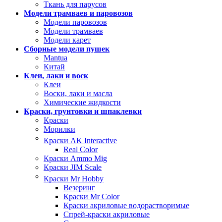
Ткань для парусов
Модели трамваев и паровозов
Модели паровозов
Модели трамваев
Модели карет
Сборные модели пушек
Mantua
Китай
Клеи, лаки и воск
Клеи
Воски, лаки и масла
Химические жидкости
Краски, грунтовки и шпаклевки
Краски
Морилки
Краски AK Interactive
Real Color
Краски Ammo Mig
Краски JIM Scale
Краски Mr Hobby
Везеринг
Краски Mr Color
Краски акриловые водорастворимые
Спрей-краски акриловые