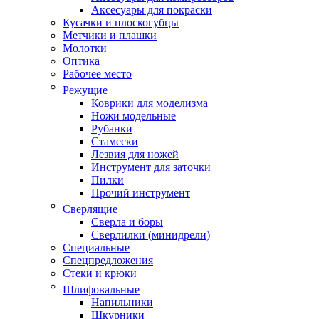
Аксесуары для покраски
Кусачки и плоскогубцы
Метчики и плашки
Молотки
Оптика
Рабочее место
Режущие
Коврики для моделизма
Ножи модельные
Рубанки
Стамески
Лезвия для ножей
Инструмент для заточки
Пилки
Прочий инструмент
Сверлящие
Сверла и боры
Сверлилки (минидрели)
Специальные
Спецпредложения
Стеки и крюки
Шлифовальные
Напильники
Шкурники