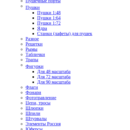
Пушечные порты
Пушки
Пушки 1:48
Пушки 1:64
Пушки 1:72
Ядра
Станки (лафеты) для пушек
Разное
Решетки
Рымы
Таблички
Трапы
Фигурки
Для 48 масштаба
Для 72 масштаба
Для 90 масштаба
Флаги
Фонари
Фототравление
Цепи, тросы
Шлюпки
Шпили
Штурвалы
Элементы Россия
Юферсы