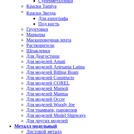
Суперметаллики
Краски Tamiya
Краски Звезда
Для аэрографа
Под кисть
Грунтовки
Маркеры
Маскировочная лента
Растворители
Шпаклевки
Для Деагостини
Для моделей Amati
Для моделей Artesania Latina
Для моделей Billing Boats
Для моделей Constructo
Для моделей COREL
Для моделей Mamoli
Для моделей Mantua
Для моделей Occre
Для моделей Woody Joe
Для трамваев, паровозов
Для моделей Model Shipways
Для других моделей
Металл модельный
Листовой металл