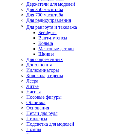
Держатели для моделей
Для 350 масштаба
Для 700 масштаба
Для радиоуправления
Для рангоута и такелажа
Бейфуты
Вант-путенсы
Кольца
Мачтовые детали
Шкивы
Для современных
Дополнения
Иллюминаторы
Колокола, сирены
Леера
Литье
Нагеля
Носовые фигуры
Обшивка
Основания
Петли для руля
Пиллерсы
Подсветка для моделей
Помпы