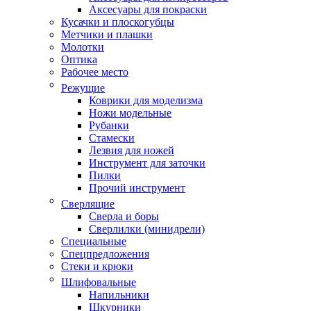
Аксесуары для покраски
Кусачки и плоскогубцы
Метчики и плашки
Молотки
Оптика
Рабочее место
Режущие
Коврики для моделизма
Ножи модельные
Рубанки
Стамески
Лезвия для ножей
Инструмент для заточки
Пилки
Прочий инструмент
Сверлящие
Сверла и боры
Сверлилки (минидрели)
Специальные
Спецпредложения
Стеки и крюки
Шлифовальные
Напильники
Шкурники