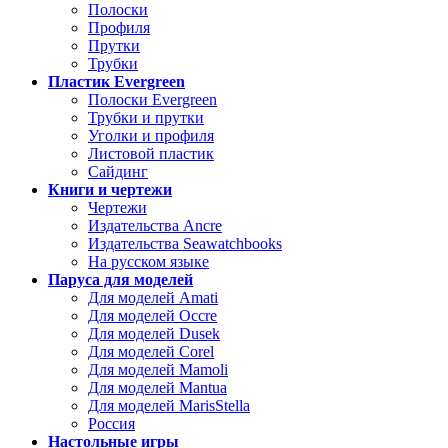
Полоски
Профиля
Прутки
Трубки
Пластик Evergreen
Полоски Evergreen
Трубки и прутки
Уголки и профиля
Листовой пластик
Сайдинг
Книги и чертежи
Чертежи
Издательства Ancre
Издательства Seawatchbooks
На русском языке
Паруса для моделей
Для моделей Amati
Для моделей Occre
Для моделей Dusek
Для моделей Corel
Для моделей Mamoli
Для моделей Mantua
Для моделей MarisStella
Россия
Настольные игры