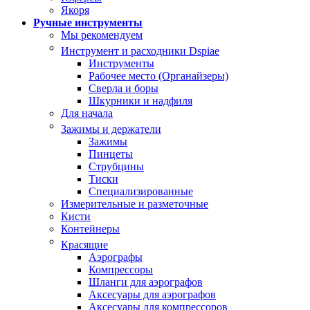
Якоря
Ручные инструменты
Мы рекомендуем
Инструмент и расходники Dspiae
Инструменты
Рабочее место (Органайзеры)
Сверла и боры
Шкурники и надфиля
Для начала
Зажимы и держатели
Зажимы
Пинцеты
Струбцины
Тиски
Специализированные
Измерительные и разметочные
Кисти
Контейнеры
Красящие
Аэрографы
Компрессоры
Шланги для аэрографов
Аксесуары для аэрографов
Аксесуары для компрессоров