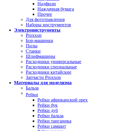
Надфили
Наждачная бумага
Прочее
Для фототравления
Наборы инструментов
Электроинструменты
Proxxon
Бор-машинки
Пилы
Станки
Шлифмашины
Расходники универсальные
Расходники специальные
Расходники китайские
Запчасти Proxxon
Материалы для моделизма
Бальза
Рейки
Рейки африканский орех
Рейки бук
Рейки дуб
Рейки бальза
Рейки танганика
Рейки самшит