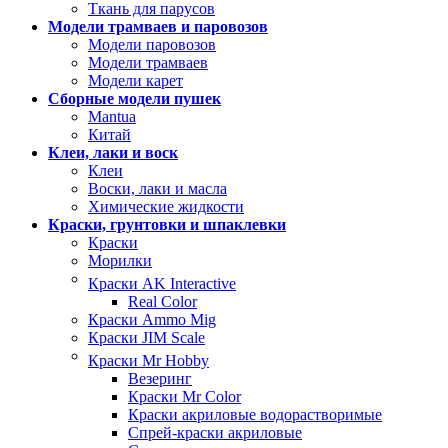
Ткань для парусов
Модели трамваев и паровозов
Модели паровозов
Модели трамваев
Модели карет
Сборные модели пушек
Mantua
Китай
Клеи, лаки и воск
Клеи
Воски, лаки и масла
Химические жидкости
Краски, грунтовки и шпаклевки
Краски
Морилки
Краски AK Interactive
Real Color
Краски Ammo Mig
Краски JIM Scale
Краски Mr Hobby
Везеринг
Краски Mr Color
Краски акриловые водорастворимые
Спрей-краски акриловые