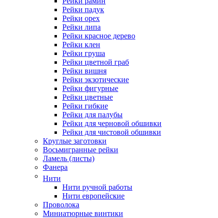
Рейки рамин
Рейки падук
Рейки орех
Рейки липа
Рейки красное дерево
Рейки клен
Рейки груша
Рейки цветной граб
Рейки вишня
Рейки экзотические
Рейки фигурные
Рейки цветные
Рейки гибкие
Рейки для палубы
Рейки для черновой обшивки
Рейки для чистовой обшивки
Круглые заготовки
Восьмигранные рейки
Ламель (листы)
Фанера
Нити
Нити ручной работы
Нити европейские
Проволока
Миниатюрные винтики