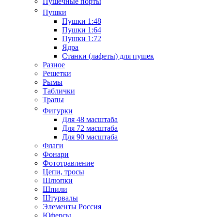
Пушечные порты
Пушки
Пушки 1:48
Пушки 1:64
Пушки 1:72
Ядра
Станки (лафеты) для пушек
Разное
Решетки
Рымы
Таблички
Трапы
Фигурки
Для 48 масштаба
Для 72 масштаба
Для 90 масштаба
Флаги
Фонари
Фототравление
Цепи, тросы
Шлюпки
Шпили
Штурвалы
Элементы Россия
Юферсы