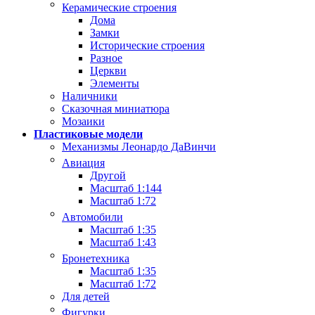
Керамические строения
Дома
Замки
Исторические строения
Разное
Церкви
Элементы
Наличники
Сказочная миниатюра
Мозаики
Пластиковые модели
Механизмы Леонардо ДаВинчи
Авиация
Другой
Масштаб 1:144
Масштаб 1:72
Автомобили
Масштаб 1:35
Масштаб 1:43
Бронетехника
Масштаб 1:35
Масштаб 1:72
Для детей
Фигурки