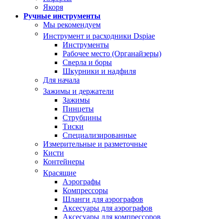
Якоря
Ручные инструменты
Мы рекомендуем
Инструмент и расходники Dspiae
Инструменты
Рабочее место (Органайзеры)
Сверла и боры
Шкурники и надфиля
Для начала
Зажимы и держатели
Зажимы
Пинцеты
Струбцины
Тиски
Специализированные
Измерительные и разметочные
Кисти
Контейнеры
Красящие
Аэрографы
Компрессоры
Шланги для аэрографов
Аксесуары для аэрографов
Аксесуары для компрессоров