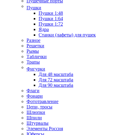
Пушечные порты
Пушки
Пушки 1:48
Пушки 1:64
Пушки 1:72
Ядра
Станки (лафеты) для пушек
Разное
Решетки
Рымы
Таблички
Трапы
Фигурки
Для 48 масштаба
Для 72 масштаба
Для 90 масштаба
Флаги
Фонари
Фототравление
Цепи, тросы
Шлюпки
Шпили
Штурвалы
Элементы Россия
Юферсы