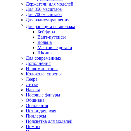
Держатели для моделей
Для 350 масштаба
Для 700 масштаба
Для радиоуправления
Для рангоута и такелажа
Бейфуты
Вант-путенсы
Кольца
Мачтовые детали
Шкивы
Для современных
Дополнения
Иллюминаторы
Колокола, сирены
Леера
Литье
Нагеля
Носовые фигуры
Обшивка
Основания
Петли для руля
Пиллерсы
Подсветка для моделей
Помпы