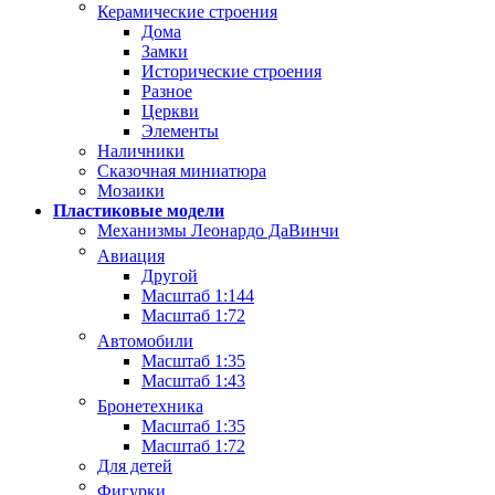
Керамические строения
Дома
Замки
Исторические строения
Разное
Церкви
Элементы
Наличники
Сказочная миниатюра
Мозаики
Пластиковые модели
Механизмы Леонардо ДаВинчи
Авиация
Другой
Масштаб 1:144
Масштаб 1:72
Автомобили
Масштаб 1:35
Масштаб 1:43
Бронетехника
Масштаб 1:35
Масштаб 1:72
Для детей
Фигурки