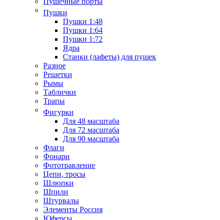
Пушечные порты
Пушки
Пушки 1:48
Пушки 1:64
Пушки 1:72
Ядра
Станки (лафеты) для пушек
Разное
Решетки
Рымы
Таблички
Трапы
Фигурки
Для 48 масштаба
Для 72 масштаба
Для 90 масштаба
Флаги
Фонари
Фототравление
Цепи, тросы
Шлюпки
Шпили
Штурвалы
Элементы Россия
Юферсы