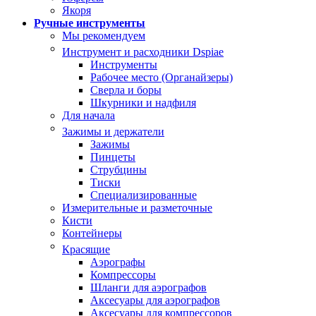
Якоря
Ручные инструменты
Мы рекомендуем
Инструмент и расходники Dspiae
Инструменты
Рабочее место (Органайзеры)
Сверла и боры
Шкурники и надфиля
Для начала
Зажимы и держатели
Зажимы
Пинцеты
Струбцины
Тиски
Специализированные
Измерительные и разметочные
Кисти
Контейнеры
Красящие
Аэрографы
Компрессоры
Шланги для аэрографов
Аксесуары для аэрографов
Аксесуары для компрессоров