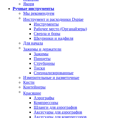
Якоря
Ручные инструменты
Мы рекомендуем
Инструмент и расходники Dspiae
Инструменты
Рабочее место (Органайзеры)
Сверла и боры
Шкурники и надфиля
Для начала
Зажимы и держатели
Зажимы
Пинцеты
Струбцины
Тиски
Специализированные
Измерительные и разметочные
Кисти
Контейнеры
Красящие
Аэрографы
Компрессоры
Шланги для аэрографов
Аксесуары для аэрографов
Аксесуары для компрессоров