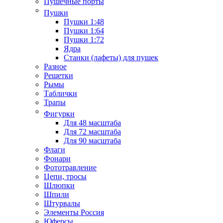
Пушечные порты
Пушки
Пушки 1:48
Пушки 1:64
Пушки 1:72
Ядра
Станки (лафеты) для пушек
Разное
Решетки
Рымы
Таблички
Трапы
Фигурки
Для 48 масштаба
Для 72 масштаба
Для 90 масштаба
Флаги
Фонари
Фототравление
Цепи, тросы
Шлюпки
Шпили
Штурвалы
Элементы Россия
Юферсы