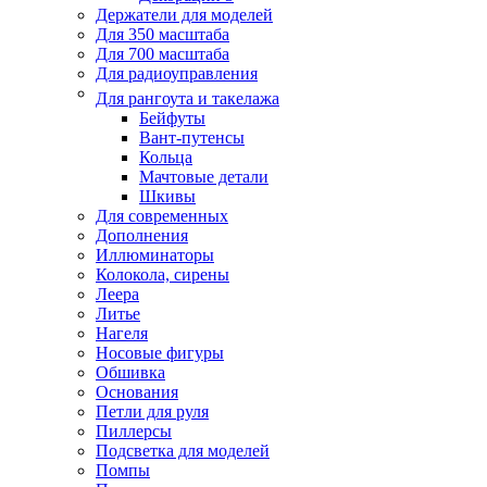
Держатели для моделей
Для 350 масштаба
Для 700 масштаба
Для радиоуправления
Для рангоута и такелажа
Бейфуты
Вант-путенсы
Кольца
Мачтовые детали
Шкивы
Для современных
Дополнения
Иллюминаторы
Колокола, сирены
Леера
Литье
Нагеля
Носовые фигуры
Обшивка
Основания
Петли для руля
Пиллерсы
Подсветка для моделей
Помпы