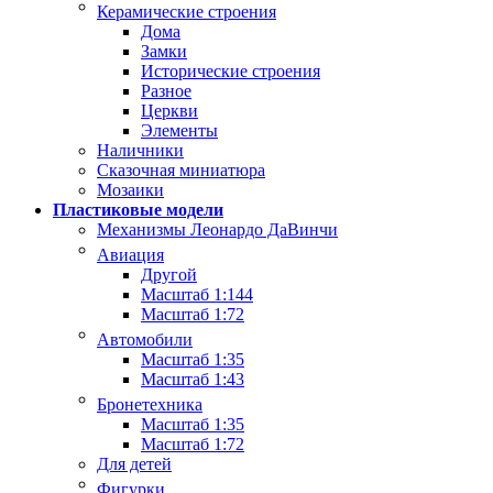
Керамические строения
Дома
Замки
Исторические строения
Разное
Церкви
Элементы
Наличники
Сказочная миниатюра
Мозаики
Пластиковые модели
Механизмы Леонардо ДаВинчи
Авиация
Другой
Масштаб 1:144
Масштаб 1:72
Автомобили
Масштаб 1:35
Масштаб 1:43
Бронетехника
Масштаб 1:35
Масштаб 1:72
Для детей
Фигурки