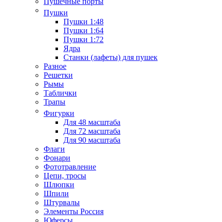
Пушечные порты
Пушки
Пушки 1:48
Пушки 1:64
Пушки 1:72
Ядра
Станки (лафеты) для пушек
Разное
Решетки
Рымы
Таблички
Трапы
Фигурки
Для 48 масштаба
Для 72 масштаба
Для 90 масштаба
Флаги
Фонари
Фототравление
Цепи, тросы
Шлюпки
Шпили
Штурвалы
Элементы Россия
Юферсы