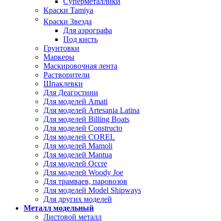
Суперметаллики
Краски Tamiya
Краски Звезда
Для аэрографа
Под кисть
Грунтовки
Маркеры
Маскировочная лента
Растворители
Шпаклевки
Для Деагостини
Для моделей Amati
Для моделей Artesania Latina
Для моделей Billing Boats
Для моделей Constructo
Для моделей COREL
Для моделей Mamoli
Для моделей Mantua
Для моделей Occre
Для моделей Woody Joe
Для трамваев, паровозов
Для моделей Model Shipways
Для других моделей
Металл модельный
Листовой металл