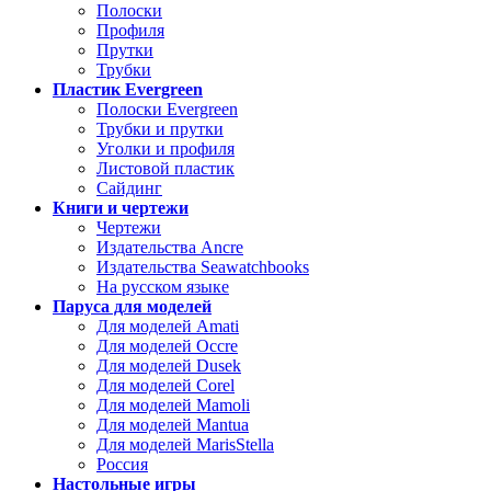
Полоски
Профиля
Прутки
Трубки
Пластик Evergreen
Полоски Evergreen
Трубки и прутки
Уголки и профиля
Листовой пластик
Сайдинг
Книги и чертежи
Чертежи
Издательства Ancre
Издательства Seawatchbooks
На русском языке
Паруса для моделей
Для моделей Amati
Для моделей Occre
Для моделей Dusek
Для моделей Corel
Для моделей Mamoli
Для моделей Mantua
Для моделей MarisStella
Россия
Настольные игры