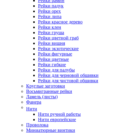
Рейки рамин
Рейки падук
Рейки орех
Рейки липа
Рейки красное дерево
Рейки клен
Рейки груша
Рейки цветной граб
Рейки вишня
Рейки экзотические
Рейки фигурные
Рейки цветные
Рейки гибкие
Рейки для палубы
Рейки для черновой обшивки
Рейки для чистовой обшивки
Круглые заготовки
Восьмигранные рейки
Ламель (листы)
Фанера
Нити
Нити ручной работы
Нити европейские
Проволока
Миниатюрные винтики