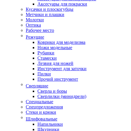
Аксесуары для покраски
Кусачки и плоскогубцы
Метчики и плашки
Молотки
Оптика
Рабочее место
Режущие
Коврики для моделизма
Ножи модельные
Рубанки
Стамески
Лезвия для ножей
Инструмент для заточки
Пилки
Прочий инструмент
Сверлящие
Сверла и боры
Сверлилки (минидрели)
Специальные
Спецпредложения
Стеки и крюки
Шлифовальные
Напильники
Шкурники