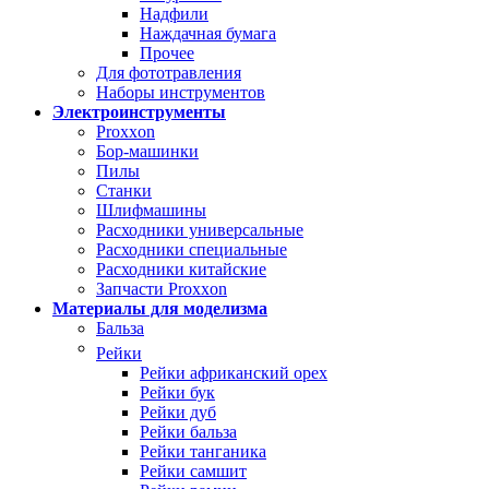
Надфили
Наждачная бумага
Прочее
Для фототравления
Наборы инструментов
Электроинструменты
Proxxon
Бор-машинки
Пилы
Станки
Шлифмашины
Расходники универсальные
Расходники специальные
Расходники китайские
Запчасти Proxxon
Материалы для моделизма
Бальза
Рейки
Рейки африканский орех
Рейки бук
Рейки дуб
Рейки бальза
Рейки танганика
Рейки самшит