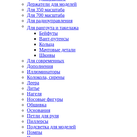
Держатели для моделей
Для 350 масштаба
Для 700 масштаба
Для радиоуправления
Для рангоута и такелажа
Бейфуты
Вант-путенсы
Кольца
Мачтовые детали
Шкивы
Для современных
Дополнения
Иллюминаторы
Колокола, сирены
Леера
Литье
Нагеля
Носовые фигуры
Обшивка
Основания
Петли для руля
Пиллерсы
Подсветка для моделей
Помпы