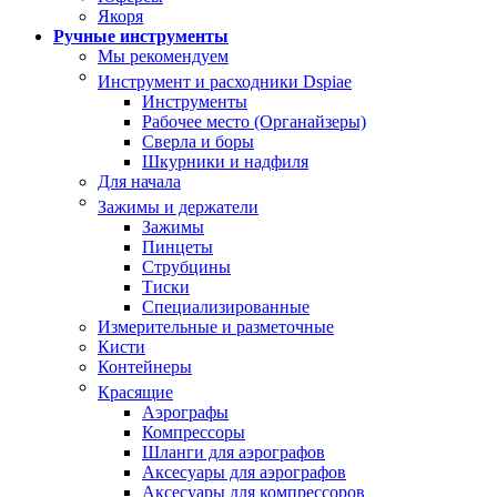
Якоря
Ручные инструменты
Мы рекомендуем
Инструмент и расходники Dspiae
Инструменты
Рабочее место (Органайзеры)
Сверла и боры
Шкурники и надфиля
Для начала
Зажимы и держатели
Зажимы
Пинцеты
Струбцины
Тиски
Специализированные
Измерительные и разметочные
Кисти
Контейнеры
Красящие
Аэрографы
Компрессоры
Шланги для аэрографов
Аксесуары для аэрографов
Аксесуары для компрессоров