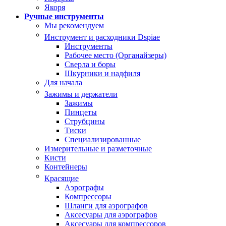
Якоря
Ручные инструменты
Мы рекомендуем
Инструмент и расходники Dspiae
Инструменты
Рабочее место (Органайзеры)
Сверла и боры
Шкурники и надфиля
Для начала
Зажимы и держатели
Зажимы
Пинцеты
Струбцины
Тиски
Специализированные
Измерительные и разметочные
Кисти
Контейнеры
Красящие
Аэрографы
Компрессоры
Шланги для аэрографов
Аксесуары для аэрографов
Аксесуары для компрессоров