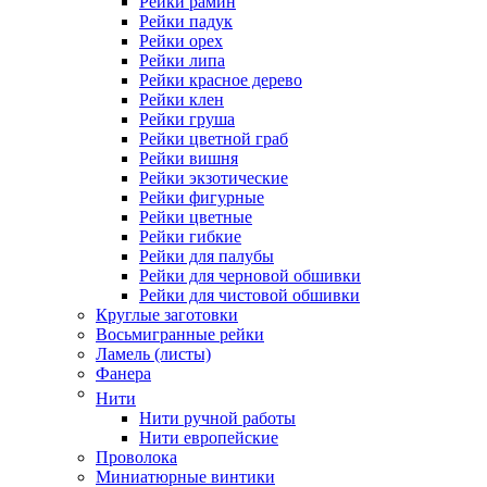
Рейки рамин
Рейки падук
Рейки орех
Рейки липа
Рейки красное дерево
Рейки клен
Рейки груша
Рейки цветной граб
Рейки вишня
Рейки экзотические
Рейки фигурные
Рейки цветные
Рейки гибкие
Рейки для палубы
Рейки для черновой обшивки
Рейки для чистовой обшивки
Круглые заготовки
Восьмигранные рейки
Ламель (листы)
Фанера
Нити
Нити ручной работы
Нити европейские
Проволока
Миниатюрные винтики