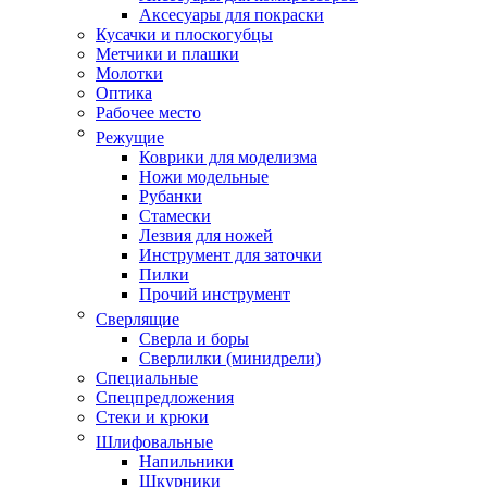
Аксесуары для покраски
Кусачки и плоскогубцы
Метчики и плашки
Молотки
Оптика
Рабочее место
Режущие
Коврики для моделизма
Ножи модельные
Рубанки
Стамески
Лезвия для ножей
Инструмент для заточки
Пилки
Прочий инструмент
Сверлящие
Сверла и боры
Сверлилки (минидрели)
Специальные
Спецпредложения
Стеки и крюки
Шлифовальные
Напильники
Шкурники