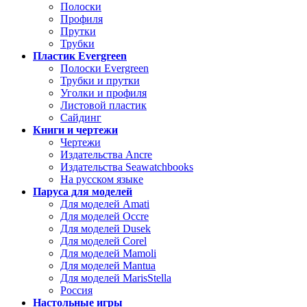
Полоски
Профиля
Прутки
Трубки
Пластик Evergreen
Полоски Evergreen
Трубки и прутки
Уголки и профиля
Листовой пластик
Сайдинг
Книги и чертежи
Чертежи
Издательства Ancre
Издательства Seawatchbooks
На русском языке
Паруса для моделей
Для моделей Amati
Для моделей Occre
Для моделей Dusek
Для моделей Corel
Для моделей Mamoli
Для моделей Mantua
Для моделей MarisStella
Россия
Настольные игры