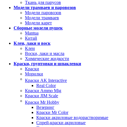
Ткань для парусов
Модели трамваев и паровозов
Модели паровозов
Модели трамваев
Модели карет
Сборные модели пушек
Mantua
Китай
Клеи, лаки и воск
Клеи
Воски, лаки и масла
Химические жидкости
Краски, грунтовки и шпаклевки
Краски
Морилки
Краски AK Interactive
Real Color
Краски Ammo Mig
Краски JIM Scale
Краски Mr Hobby
Везеринг
Краски Mr Color
Краски акриловые водорастворимые
Спрей-краски акриловые