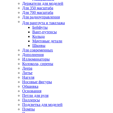
Держатели для моделей
Для 350 масштаба
Для 700 масштаба
Для радиоуправления
Для рангоута и такелажа
Бейфуты
Вант-путенсы
Кольца
Мачтовые детали
Шкивы
Для современных
Дополнения
Иллюминаторы
Колокола, сирены
Леера
Литье
Нагеля
Носовые фигуры
Обшивка
Основания
Петли для руля
Пиллерсы
Подсветка для моделей
Помпы