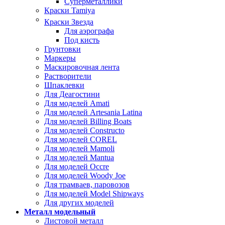
Суперметаллики
Краски Tamiya
Краски Звезда
Для аэрографа
Под кисть
Грунтовки
Маркеры
Маскировочная лента
Растворители
Шпаклевки
Для Деагостини
Для моделей Amati
Для моделей Artesania Latina
Для моделей Billing Boats
Для моделей Constructo
Для моделей COREL
Для моделей Mamoli
Для моделей Mantua
Для моделей Occre
Для моделей Woody Joe
Для трамваев, паровозов
Для моделей Model Shipways
Для других моделей
Металл модельный
Листовой металл