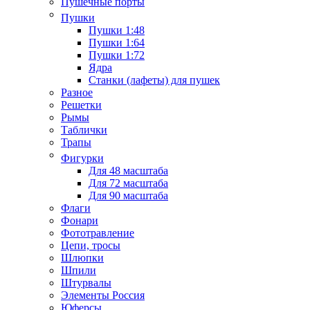
Пушечные порты
Пушки
Пушки 1:48
Пушки 1:64
Пушки 1:72
Ядра
Станки (лафеты) для пушек
Разное
Решетки
Рымы
Таблички
Трапы
Фигурки
Для 48 масштаба
Для 72 масштаба
Для 90 масштаба
Флаги
Фонари
Фототравление
Цепи, тросы
Шлюпки
Шпили
Штурвалы
Элементы Россия
Юферсы