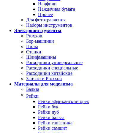
Надфили
Наждачная бумага
Прочее
Для фототравления
Наборы инструментов
Электроинструменты
Proxxon
Бор-машинки
Пилы
Станки
Шлифмашины
Расходники универсальные
Расходники специальные
Расходники китайские
Запчасти Proxxon
Материалы для моделизма
Бальза
Рейки
Рейки африканский орех
Рейки бук
Рейки дуб
Рейки бальза
Рейки танганика
Рейки самшит