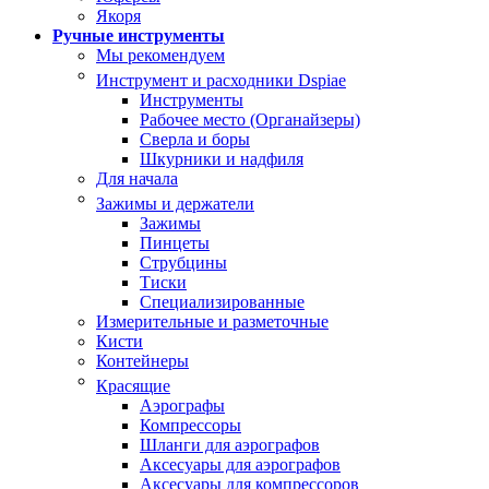
Якоря
Ручные инструменты
Мы рекомендуем
Инструмент и расходники Dspiae
Инструменты
Рабочее место (Органайзеры)
Сверла и боры
Шкурники и надфиля
Для начала
Зажимы и держатели
Зажимы
Пинцеты
Струбцины
Тиски
Специализированные
Измерительные и разметочные
Кисти
Контейнеры
Красящие
Аэрографы
Компрессоры
Шланги для аэрографов
Аксесуары для аэрографов
Аксесуары для компрессоров