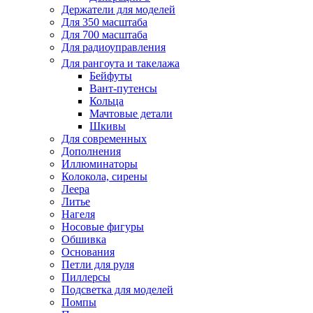
Держатели для моделей
Для 350 масштаба
Для 700 масштаба
Для радиоуправления
Для рангоута и такелажа
Бейфуты
Вант-путенсы
Кольца
Мачтовые детали
Шкивы
Для современных
Дополнения
Иллюминаторы
Колокола, сирены
Леера
Литье
Нагеля
Носовые фигуры
Обшивка
Основания
Петли для руля
Пиллерсы
Подсветка для моделей
Помпы