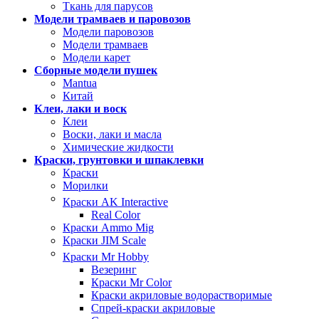
Ткань для парусов
Модели трамваев и паровозов
Модели паровозов
Модели трамваев
Модели карет
Сборные модели пушек
Mantua
Китай
Клеи, лаки и воск
Клеи
Воски, лаки и масла
Химические жидкости
Краски, грунтовки и шпаклевки
Краски
Морилки
Краски AK Interactive
Real Color
Краски Ammo Mig
Краски JIM Scale
Краски Mr Hobby
Везеринг
Краски Mr Color
Краски акриловые водорастворимые
Спрей-краски акриловые