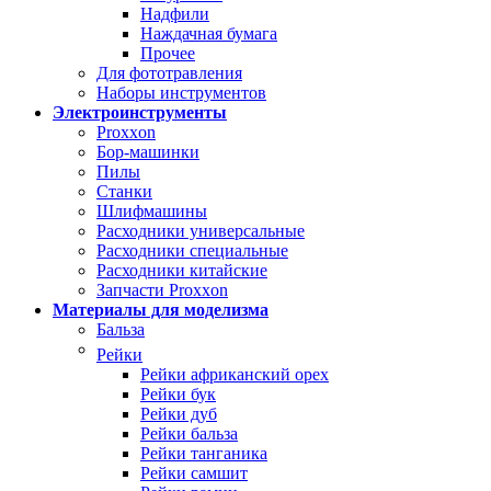
Надфили
Наждачная бумага
Прочее
Для фототравления
Наборы инструментов
Электроинструменты
Proxxon
Бор-машинки
Пилы
Станки
Шлифмашины
Расходники универсальные
Расходники специальные
Расходники китайские
Запчасти Proxxon
Материалы для моделизма
Бальза
Рейки
Рейки африканский орех
Рейки бук
Рейки дуб
Рейки бальза
Рейки танганика
Рейки самшит