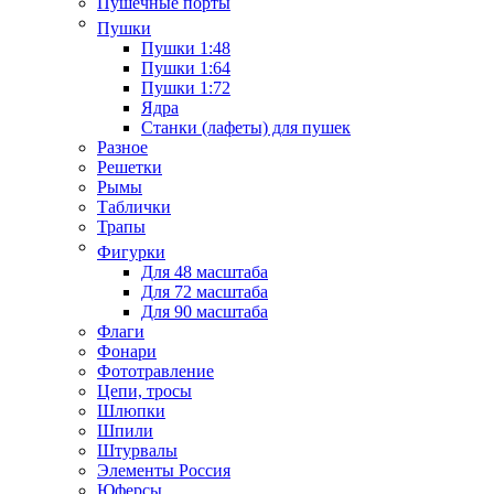
Пушечные порты
Пушки
Пушки 1:48
Пушки 1:64
Пушки 1:72
Ядра
Станки (лафеты) для пушек
Разное
Решетки
Рымы
Таблички
Трапы
Фигурки
Для 48 масштаба
Для 72 масштаба
Для 90 масштаба
Флаги
Фонари
Фототравление
Цепи, тросы
Шлюпки
Шпили
Штурвалы
Элементы Россия
Юферсы