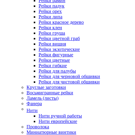
Рейки рамин
Рейки падук
Рейки орех
Рейки липа
Рейки красное дерево
Рейки клен
Рейки груша
Рейки цветной граб
Рейки вишня
Рейки экзотические
Рейки фигурные
Рейки цветные
Рейки гибкие
Рейки для палубы
Рейки для черновой обшивки
Рейки для чистовой обшивки
Круглые заготовки
Восьмигранные рейки
Ламель (листы)
Фанера
Нити
Нити ручной работы
Нити европейские
Проволока
Миниатюрные винтики