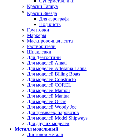
Суперметаллики
Краски Tamiya
Краски Звезда
Для аэрографа
Под кисть
Грунтовки
Маркеры
Маскировочная лента
Растворители
Шпаклевки
Для Деагостини
Для моделей Amati
Для моделей Artesania Latina
Для моделей Billing Boats
Для моделей Constructo
Для моделей COREL
Для моделей Mamoli
Для моделей Mantua
Для моделей Occre
Для моделей Woody Joe
Для трамваев, паровозов
Для моделей Model Shipways
Для других моделей
Металл модельный
Листовой металл