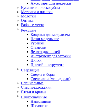
Аксесуары для покраски
Кусачки и плоскогубцы
Метчики и плашки
Молотки
Оптика
Рабочее место
Режущие
Коврики для моделизма
Ножи модельные
Рубанки
Стамески
Лезвия для ножей
Инструмент для заточки
Пилки
Прочий инструмент
Сверлящие
Сверла и боры
Сверлилки (минидрели)
Специальные
Спецпредложения
Стеки и крюки
Шлифовальные
Напильники
Шкурники