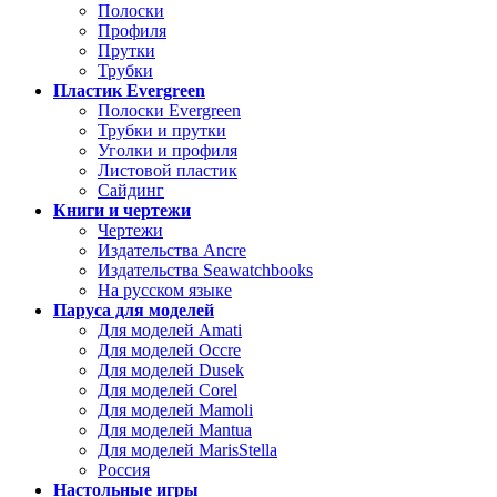
Полоски
Профиля
Прутки
Трубки
Пластик Evergreen
Полоски Evergreen
Трубки и прутки
Уголки и профиля
Листовой пластик
Сайдинг
Книги и чертежи
Чертежи
Издательства Ancre
Издательства Seawatchbooks
На русском языке
Паруса для моделей
Для моделей Amati
Для моделей Occre
Для моделей Dusek
Для моделей Corel
Для моделей Mamoli
Для моделей Mantua
Для моделей MarisStella
Россия
Настольные игры