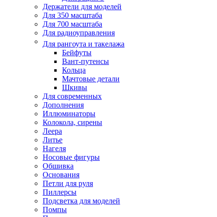
Держатели для моделей
Для 350 масштаба
Для 700 масштаба
Для радиоуправления
Для рангоута и такелажа
Бейфуты
Вант-путенсы
Кольца
Мачтовые детали
Шкивы
Для современных
Дополнения
Иллюминаторы
Колокола, сирены
Леера
Литье
Нагеля
Носовые фигуры
Обшивка
Основания
Петли для руля
Пиллерсы
Подсветка для моделей
Помпы