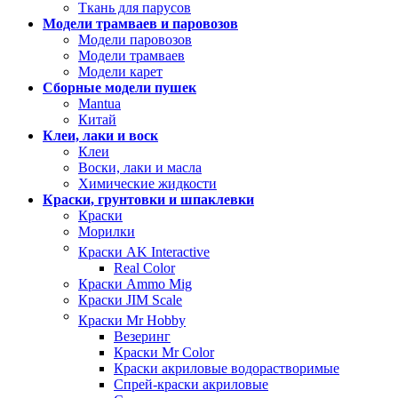
Ткань для парусов
Модели трамваев и паровозов
Модели паровозов
Модели трамваев
Модели карет
Сборные модели пушек
Mantua
Китай
Клеи, лаки и воск
Клеи
Воски, лаки и масла
Химические жидкости
Краски, грунтовки и шпаклевки
Краски
Морилки
Краски AK Interactive
Real Color
Краски Ammo Mig
Краски JIM Scale
Краски Mr Hobby
Везеринг
Краски Mr Color
Краски акриловые водорастворимые
Спрей-краски акриловые