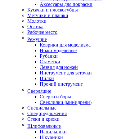
Аксесуары для покраски
Кусачки и плоскогубцы
Метчики и плашки
Молотки
Оптика
Рабочее место
Режущие
Коврики для моделизма
Ножи модельные
Рубанки
Стамески
Лезвия для ножей
Инструмент для заточки
Пилки
Прочий инструмент
Сверлящие
Сверла и боры
Сверлилки (минидрели)
Специальные
Спецпредложения
Стеки и крюки
Шлифовальные
Напильники
Шкурники