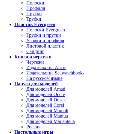
Полоски
Профиля
Прутки
Трубки
Пластик Evergreen
Полоски Evergreen
Трубки и прутки
Уголки и профиля
Листовой пластик
Сайдинг
Книги и чертежи
Чертежи
Издательства Ancre
Издательства Seawatchbooks
На русском языке
Паруса для моделей
Для моделей Amati
Для моделей Occre
Для моделей Dusek
Для моделей Corel
Для моделей Mamoli
Для моделей Mantua
Для моделей MarisStella
Россия
Настольные игры