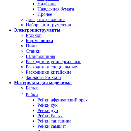
Надфили
Наждачная бумага
Прочее
Для фототравления
Наборы инструментов
Электроинструменты
Proxxon
Бор-машинки
Пилы
Станки
Шлифмашины
Расходники универсальные
Расходники специальные
Расходники китайские
Запчасти Proxxon
Материалы для моделизма
Бальза
Рейки
Рейки африканский орех
Рейки бук
Рейки дуб
Рейки бальза
Рейки танганика
Рейки самшит