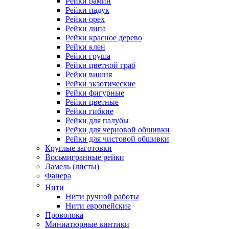
Рейки рамин
Рейки падук
Рейки орех
Рейки липа
Рейки красное дерево
Рейки клен
Рейки груша
Рейки цветной граб
Рейки вишня
Рейки экзотические
Рейки фигурные
Рейки цветные
Рейки гибкие
Рейки для палубы
Рейки для черновой обшивки
Рейки для чистовой обшивки
Круглые заготовки
Восьмигранные рейки
Ламель (листы)
Фанера
Нити
Нити ручной работы
Нити европейские
Проволока
Миниатюрные винтики