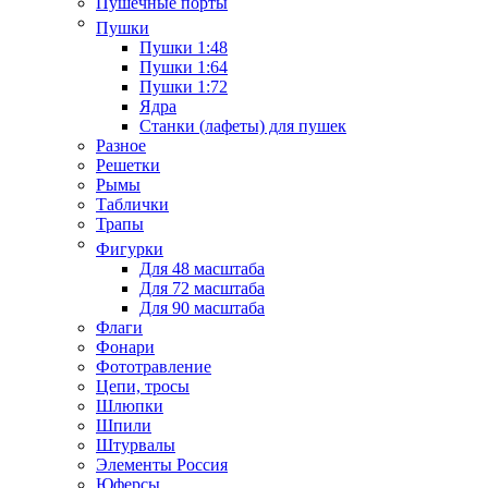
Пушечные порты
Пушки
Пушки 1:48
Пушки 1:64
Пушки 1:72
Ядра
Станки (лафеты) для пушек
Разное
Решетки
Рымы
Таблички
Трапы
Фигурки
Для 48 масштаба
Для 72 масштаба
Для 90 масштаба
Флаги
Фонари
Фототравление
Цепи, тросы
Шлюпки
Шпили
Штурвалы
Элементы Россия
Юферсы