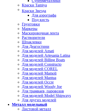
Суперметаллики
Краски Tamiya
Краски Звезда
Для аэрографа
Под кисть
Грунтовки
Маркеры
Маскировочная лента
Растворители
Шпаклевки
Для Деагостини
Для моделей Amati
Для моделей Artesania Latina
Для моделей Billing Boats
Для моделей Constructo
Для моделей COREL
Для моделей Mamoli
Для моделей Mantua
Для моделей Occre
Для моделей Woody Joe
Для трамваев, паровозов
Для моделей Model Shipways
Для других моделей
Металл модельный
Листовой металл