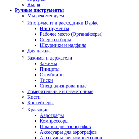
Якоря
Ручные инструменты
Мы рекомендуем
Инструмент и расходники Dspiae
Инструменты
Рабочее место (Органайзеры)
Сверла и боры
Шкурники и надфиля
Для начала
Зажимы и держатели
Зажимы
Пинцеты
Струбцины
Тиски
Специализированные
Измерительные и разметочные
Кисти
Контейнеры
Красящие
Аэрографы
Компрессоры
Шланги для аэрографов
Аксесуары для аэрографов
Аксесуары для компрессоров