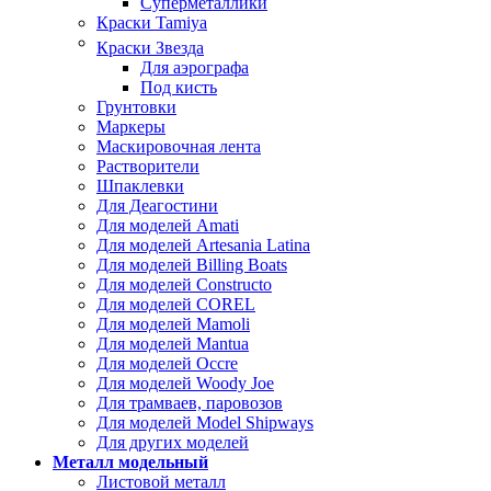
Суперметаллики
Краски Tamiya
Краски Звезда
Для аэрографа
Под кисть
Грунтовки
Маркеры
Маскировочная лента
Растворители
Шпаклевки
Для Деагостини
Для моделей Amati
Для моделей Artesania Latina
Для моделей Billing Boats
Для моделей Constructo
Для моделей COREL
Для моделей Mamoli
Для моделей Mantua
Для моделей Occre
Для моделей Woody Joe
Для трамваев, паровозов
Для моделей Model Shipways
Для других моделей
Металл модельный
Листовой металл