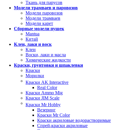
Ткань для парусов
Модели трамваев и паровозов
Модели паровозов
Модели трамваев
Модели карет
Сборные модели пушек
Mantua
Китай
Клеи, лаки и воск
Клеи
Воски, лаки и масла
Химические жидкости
Краски, грунтовки и шпаклевки
Краски
Морилки
Краски AK Interactive
Real Color
Краски Ammo Mig
Краски JIM Scale
Краски Mr Hobby
Везеринг
Краски Mr Color
Краски акриловые водорастворимые
Спрей-краски акриловые