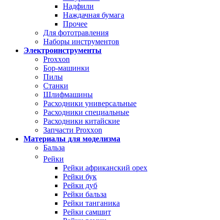
Надфили
Наждачная бумага
Прочее
Для фототравления
Наборы инструментов
Электроинструменты
Proxxon
Бор-машинки
Пилы
Станки
Шлифмашины
Расходники универсальные
Расходники специальные
Расходники китайские
Запчасти Proxxon
Материалы для моделизма
Бальза
Рейки
Рейки африканский орех
Рейки бук
Рейки дуб
Рейки бальза
Рейки танганика
Рейки самшит