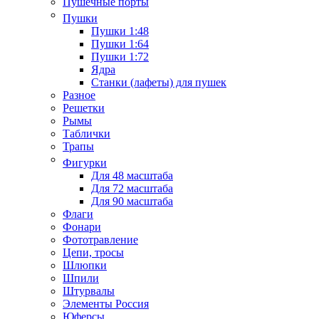
Пушечные порты
Пушки
Пушки 1:48
Пушки 1:64
Пушки 1:72
Ядра
Станки (лафеты) для пушек
Разное
Решетки
Рымы
Таблички
Трапы
Фигурки
Для 48 масштаба
Для 72 масштаба
Для 90 масштаба
Флаги
Фонари
Фототравление
Цепи, тросы
Шлюпки
Шпили
Штурвалы
Элементы Россия
Юферсы