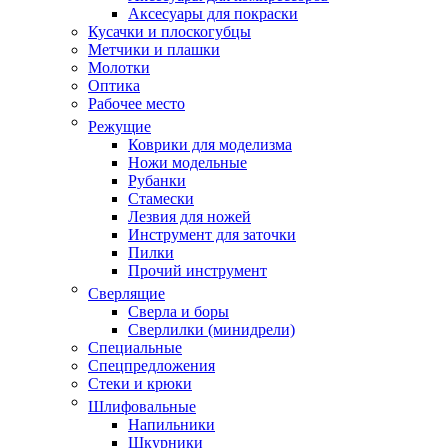
Аксесуары для покраски
Кусачки и плоскогубцы
Метчики и плашки
Молотки
Оптика
Рабочее место
Режущие
Коврики для моделизма
Ножи модельные
Рубанки
Стамески
Лезвия для ножей
Инструмент для заточки
Пилки
Прочий инструмент
Сверлящие
Сверла и боры
Сверлилки (минидрели)
Специальные
Спецпредложения
Стеки и крюки
Шлифовальные
Напильники
Шкурники