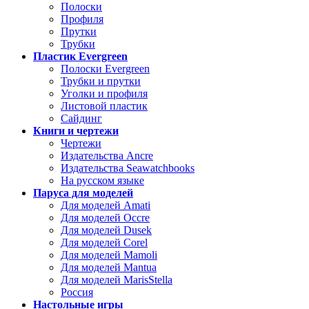
Полоски
Профиля
Прутки
Трубки
Пластик Evergreen
Полоски Evergreen
Трубки и прутки
Уголки и профиля
Листовой пластик
Сайдинг
Книги и чертежи
Чертежи
Издательства Ancre
Издательства Seawatchbooks
На русском языке
Паруса для моделей
Для моделей Amati
Для моделей Occre
Для моделей Dusek
Для моделей Corel
Для моделей Mamoli
Для моделей Mantua
Для моделей MarisStella
Россия
Настольные игры