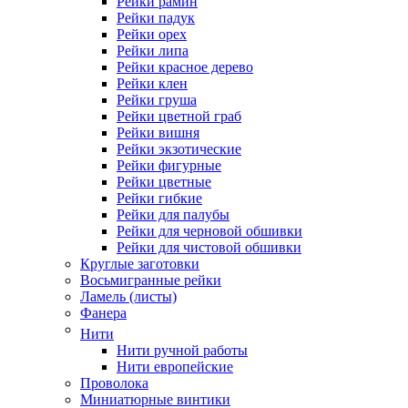
Рейки рамин
Рейки падук
Рейки орех
Рейки липа
Рейки красное дерево
Рейки клен
Рейки груша
Рейки цветной граб
Рейки вишня
Рейки экзотические
Рейки фигурные
Рейки цветные
Рейки гибкие
Рейки для палубы
Рейки для черновой обшивки
Рейки для чистовой обшивки
Круглые заготовки
Восьмигранные рейки
Ламель (листы)
Фанера
Нити
Нити ручной работы
Нити европейские
Проволока
Миниатюрные винтики