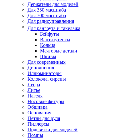
Держатели для моделей
Для 350 масштаба
Для 700 масштаба
Для радиоуправления
Для рангоута и такелажа
Бейфуты
Вант-путенсы
Кольца
Мачтовые детали
Шкивы
Для современных
Дополнения
Иллюминаторы
Колокола, сирены
Леера
Литье
Нагеля
Носовые фигуры
Обшивка
Основания
Петли для руля
Пиллерсы
Подсветка для моделей
Помпы