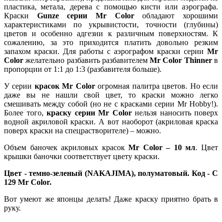
пластика, метала, дерева с помощью кисти или аэрографа.
Краски
Gunze серии Mr Color
обладают хорошими
характеристиками по укрывистости, точности (глубины)
цветов и особенно адгезии к различным поверхностям. К
сожалению, за это приходится платить довольно резким
запахом краски. Для работы с аэрографом краски серии
Mr
Color
желательно разбавить разбавителем
Mr Color Thinner
в
пропорции от 1:1 до 1:3 (разбавителя больше).
У серии
красок Mr Color
огромная палитра цветов. Но если
даже вы не нашли свой цвет, то краски можно легко
смешивать между собой (но не с красками серии Mr Hobby!).
Более того,
краску серии Mr Color
нельзя наносить поверх
водной акриловой краски. А вот наоборот (акриловая краска
поверх краски на спецрастворителе) – можно.
Объем баночек акриловых красок
Mr Color – 10 мл
. Цвет
крышки баночки соответствует цвету краски.
Цвет - темно-зеленый (NAKAJIMA), полуматовый. Код - C
129 Mr Color.
Вот умеют же японцы делать! Даже краску приятно брать в
руку.