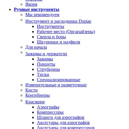
Якоря
Ручные инструменты
Мы рекомендуем
Инструмент и расходники Dspiae
Инструменты
Рабочее место (Органайзеры)
Сверла и боры
Шкурники и надфиля
Для начала
Зажимы и держатели
Зажимы
Пинцеты
Струбцины
Тиски
Специализированные
Измерительные и разметочные
Кисти
Контейнеры
Красящие
Аэрографы
Компрессоры
Шланги для аэрографов
Аксесуары для аэрографов
Аксесуары для компрессоров