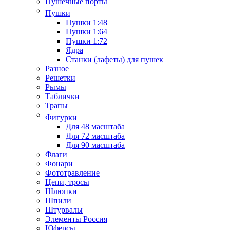
Пушечные порты
Пушки
Пушки 1:48
Пушки 1:64
Пушки 1:72
Ядра
Станки (лафеты) для пушек
Разное
Решетки
Рымы
Таблички
Трапы
Фигурки
Для 48 масштаба
Для 72 масштаба
Для 90 масштаба
Флаги
Фонари
Фототравление
Цепи, тросы
Шлюпки
Шпили
Штурвалы
Элементы Россия
Юферсы