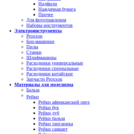
Надфили
Наждачная бумага
Прочее
Для фототравления
Наборы инструментов
Электроинструменты
Proxxon
Бор-машинки
Пилы
Станки
Шлифмашины
Расходники универсальные
Расходники специальные
Расходники китайские
Запчасти Proxxon
Материалы для моделизма
Бальза
Рейки
Рейки африканский орех
Рейки бук
Рейки дуб
Рейки бальза
Рейки танганика
Рейки самшит