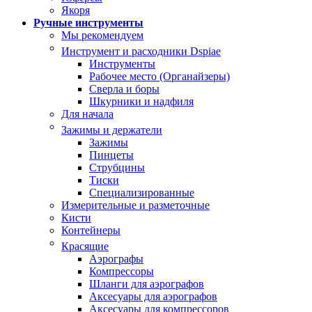
Якоря
Ручные инструменты
Мы рекомендуем
Инструмент и расходники Dspiae
Инструменты
Рабочее место (Органайзеры)
Сверла и боры
Шкурники и надфиля
Для начала
Зажимы и держатели
Зажимы
Пинцеты
Струбцины
Тиски
Специализированные
Измерительные и разметочные
Кисти
Контейнеры
Красящие
Аэрографы
Компрессоры
Шланги для аэрографов
Аксесуары для аэрографов
Аксесуары для компрессоров