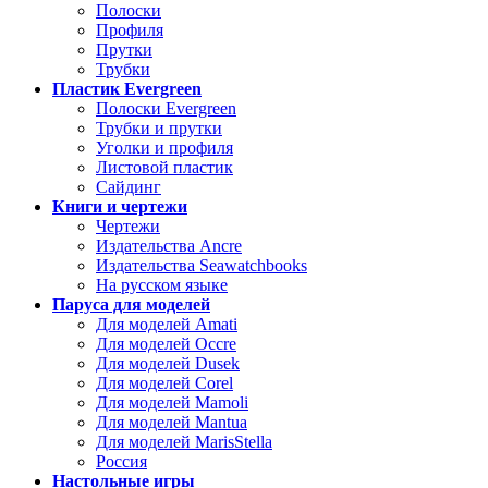
Полоски
Профиля
Прутки
Трубки
Пластик Evergreen
Полоски Evergreen
Трубки и прутки
Уголки и профиля
Листовой пластик
Сайдинг
Книги и чертежи
Чертежи
Издательства Ancre
Издательства Seawatchbooks
На русском языке
Паруса для моделей
Для моделей Amati
Для моделей Occre
Для моделей Dusek
Для моделей Corel
Для моделей Mamoli
Для моделей Mantua
Для моделей MarisStella
Россия
Настольные игры