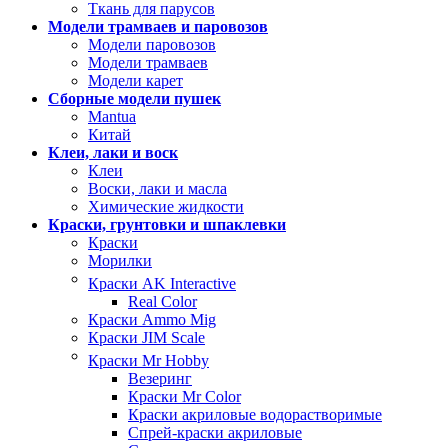
Ткань для парусов
Модели трамваев и паровозов
Модели паровозов
Модели трамваев
Модели карет
Сборные модели пушек
Mantua
Китай
Клеи, лаки и воск
Клеи
Воски, лаки и масла
Химические жидкости
Краски, грунтовки и шпаклевки
Краски
Морилки
Краски AK Interactive
Real Color
Краски Ammo Mig
Краски JIM Scale
Краски Mr Hobby
Везеринг
Краски Mr Color
Краски акриловые водорастворимые
Спрей-краски акриловые