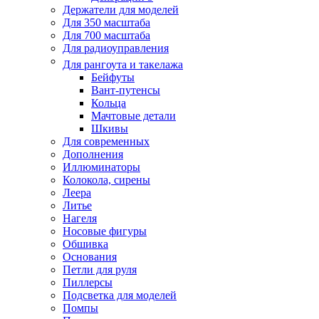
Держатели для моделей
Для 350 масштаба
Для 700 масштаба
Для радиоуправления
Для рангоута и такелажа
Бейфуты
Вант-путенсы
Кольца
Мачтовые детали
Шкивы
Для современных
Дополнения
Иллюминаторы
Колокола, сирены
Леера
Литье
Нагеля
Носовые фигуры
Обшивка
Основания
Петли для руля
Пиллерсы
Подсветка для моделей
Помпы