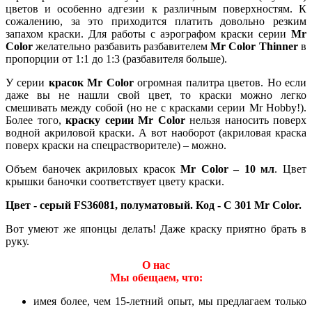
цветов и особенно адгезии к различным поверхностям. К
сожалению, за это приходится платить довольно резким
запахом краски. Для работы с аэрографом краски серии
Mr
Color
желательно разбавить разбавителем
Mr Color Thinner
в
пропорции от 1:1 до 1:3 (разбавителя больше).
У серии
красок Mr Color
огромная палитра цветов. Но если
даже вы не нашли свой цвет, то краски можно легко
смешивать между собой (но не с красками серии Mr Hobby!).
Более того,
краску серии Mr Color
нельзя наносить поверх
водной акриловой краски. А вот наоборот (акриловая краска
поверх краски на спецрастворителе) – можно.
Объем баночек акриловых красок
Mr Color – 10 мл
. Цвет
крышки баночки соответствует цвету краски.
Цвет - серый FS36081, полуматовый. Код - C 301 Mr Color.
Вот умеют же японцы делать! Даже краску приятно брать в
руку.
О нас
Мы обещаем, что:
имея более, чем 15-летний опыт, мы предлагаем только