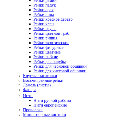
Рейки рамин
Рейки падук
Рейки орех
Рейки липа
Рейки красное дерево
Рейки клен
Рейки груша
Рейки цветной граб
Рейки вишня
Рейки экзотические
Рейки фигурные
Рейки цветные
Рейки гибкие
Рейки для палубы
Рейки для черновой обшивки
Рейки для чистовой обшивки
Круглые заготовки
Восьмигранные рейки
Ламель (листы)
Фанера
Нити
Нити ручной работы
Нити европейские
Проволока
Миниатюрные винтики