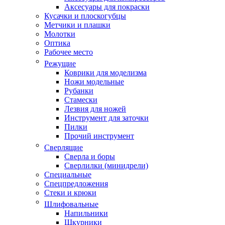
Аксесуары для покраски
Кусачки и плоскогубцы
Метчики и плашки
Молотки
Оптика
Рабочее место
Режущие
Коврики для моделизма
Ножи модельные
Рубанки
Стамески
Лезвия для ножей
Инструмент для заточки
Пилки
Прочий инструмент
Сверлящие
Сверла и боры
Сверлилки (минидрели)
Специальные
Спецпредложения
Стеки и крюки
Шлифовальные
Напильники
Шкурники