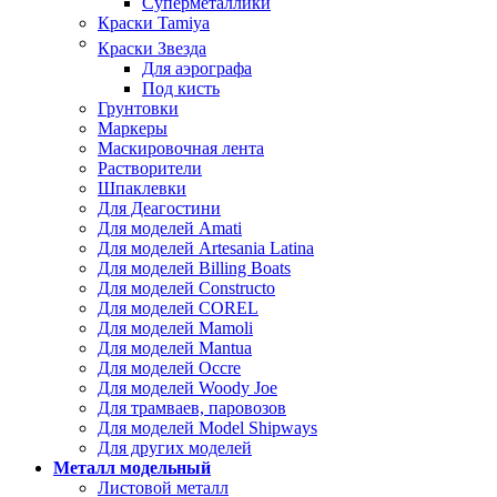
Суперметаллики
Краски Tamiya
Краски Звезда
Для аэрографа
Под кисть
Грунтовки
Маркеры
Маскировочная лента
Растворители
Шпаклевки
Для Деагостини
Для моделей Amati
Для моделей Artesania Latina
Для моделей Billing Boats
Для моделей Constructo
Для моделей COREL
Для моделей Mamoli
Для моделей Mantua
Для моделей Occre
Для моделей Woody Joe
Для трамваев, паровозов
Для моделей Model Shipways
Для других моделей
Металл модельный
Листовой металл