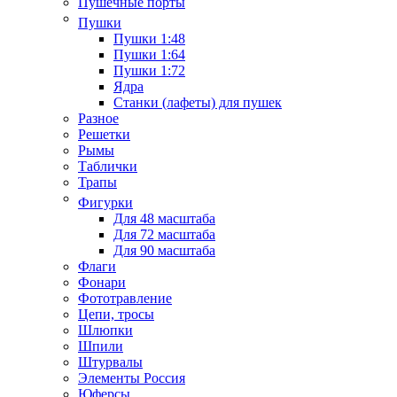
Пушечные порты
Пушки
Пушки 1:48
Пушки 1:64
Пушки 1:72
Ядра
Станки (лафеты) для пушек
Разное
Решетки
Рымы
Таблички
Трапы
Фигурки
Для 48 масштаба
Для 72 масштаба
Для 90 масштаба
Флаги
Фонари
Фототравление
Цепи, тросы
Шлюпки
Шпили
Штурвалы
Элементы Россия
Юферсы