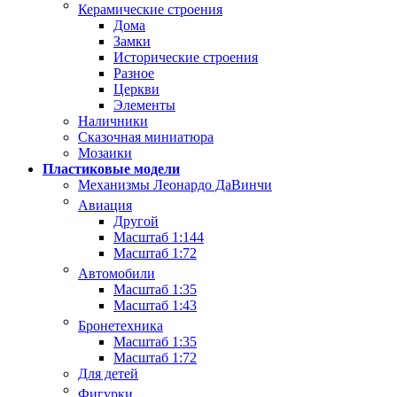
Керамические строения
Дома
Замки
Исторические строения
Разное
Церкви
Элементы
Наличники
Сказочная миниатюра
Мозаики
Пластиковые модели
Механизмы Леонардо ДаВинчи
Авиация
Другой
Масштаб 1:144
Масштаб 1:72
Автомобили
Масштаб 1:35
Масштаб 1:43
Бронетехника
Масштаб 1:35
Масштаб 1:72
Для детей
Фигурки