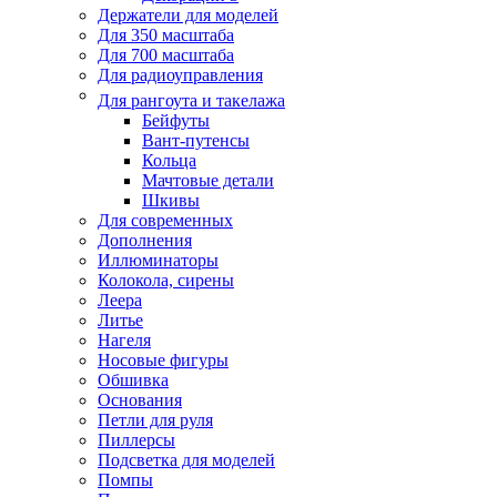
Держатели для моделей
Для 350 масштаба
Для 700 масштаба
Для радиоуправления
Для рангоута и такелажа
Бейфуты
Вант-путенсы
Кольца
Мачтовые детали
Шкивы
Для современных
Дополнения
Иллюминаторы
Колокола, сирены
Леера
Литье
Нагеля
Носовые фигуры
Обшивка
Основания
Петли для руля
Пиллерсы
Подсветка для моделей
Помпы