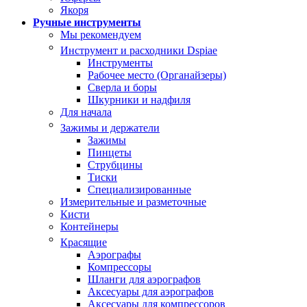
Якоря
Ручные инструменты
Мы рекомендуем
Инструмент и расходники Dspiae
Инструменты
Рабочее место (Органайзеры)
Сверла и боры
Шкурники и надфиля
Для начала
Зажимы и держатели
Зажимы
Пинцеты
Струбцины
Тиски
Специализированные
Измерительные и разметочные
Кисти
Контейнеры
Красящие
Аэрографы
Компрессоры
Шланги для аэрографов
Аксесуары для аэрографов
Аксесуары для компрессоров