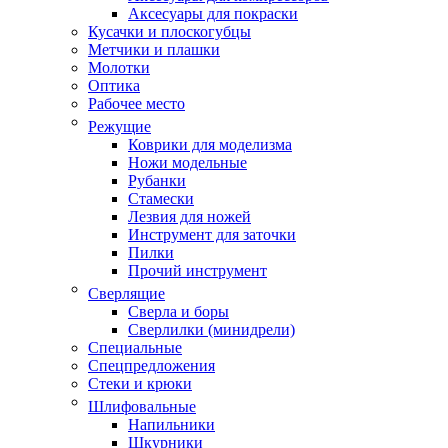
Аксесуары для покраски
Кусачки и плоскогубцы
Метчики и плашки
Молотки
Оптика
Рабочее место
Режущие
Коврики для моделизма
Ножи модельные
Рубанки
Стамески
Лезвия для ножей
Инструмент для заточки
Пилки
Прочий инструмент
Сверлящие
Сверла и боры
Сверлилки (минидрели)
Специальные
Спецпредложения
Стеки и крюки
Шлифовальные
Напильники
Шкурники