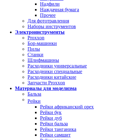
Надфили
Наждачная бумага
Прочее
Для фототравления
Наборы инструментов
Электроинструменты
Proxxon
Бор-машинки
Пилы
Станки
Шлифмашины
Расходники универсальные
Расходники специальные
Расходники китайские
Запчасти Proxxon
Материалы для моделизма
Бальза
Рейки
Рейки африканский орех
Рейки бук
Рейки дуб
Рейки бальза
Рейки танганика
Рейки самшит