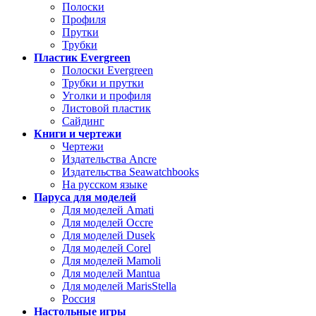
Полоски
Профиля
Прутки
Трубки
Пластик Evergreen
Полоски Evergreen
Трубки и прутки
Уголки и профиля
Листовой пластик
Сайдинг
Книги и чертежи
Чертежи
Издательства Ancre
Издательства Seawatchbooks
На русском языке
Паруса для моделей
Для моделей Amati
Для моделей Occre
Для моделей Dusek
Для моделей Corel
Для моделей Mamoli
Для моделей Mantua
Для моделей MarisStella
Россия
Настольные игры