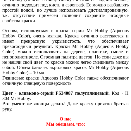
отлично подходит под кисть и аэрограф. Ее можно разбавлять
простой водой, но лучше использовать дистиллированную,
т.к. отсутствие примесей позволит сохранить исходные
свойства краски.
Основа, используемая в краске серии Mr Hobby (Aqueous
Hobby Color), очень мягкая. Краска отлично растекается и
имеет прекрасную укрывистость, что обеспечивает
превосходный результат. Краски Mr Hobby (Aqueous Hobby
Color) можно использовать на дереве, пластике, смоле и
пенополистироле. Огромная палитра цветов. Но если даже вы
не нашли свой цвет, то краски можно легко смешивать между
собой. Объем баночек акриловых красок Mr Hobby (Aqueous
Hobby Color) – 10 мл.
Глянцевые краски Aqueous Hobby Color также обеспечивают
отличную глянцевую поверхность.
Цвет - оливково-серый FS34087 полуглянцевый.
Код - H
304 Mr Hobby.
Вот умеют же японцы делать! Даже краску приятно брать в
руку.
О нас
Мы обещаем, что: