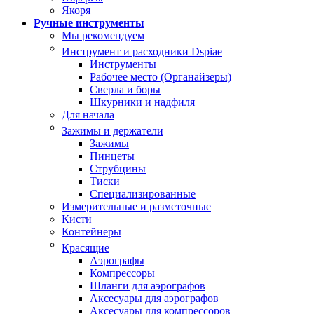
Якоря
Ручные инструменты
Мы рекомендуем
Инструмент и расходники Dspiae
Инструменты
Рабочее место (Органайзеры)
Сверла и боры
Шкурники и надфиля
Для начала
Зажимы и держатели
Зажимы
Пинцеты
Струбцины
Тиски
Специализированные
Измерительные и разметочные
Кисти
Контейнеры
Красящие
Аэрографы
Компрессоры
Шланги для аэрографов
Аксесуары для аэрографов
Аксесуары для компрессоров