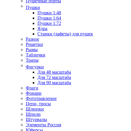
Пушечные порты
Пушки
Пушки 1:48
Пушки 1:64
Пушки 1:72
Ядра
Станки (лафеты) для пушек
Разное
Решетки
Рымы
Таблички
Трапы
Фигурки
Для 48 масштаба
Для 72 масштаба
Для 90 масштаба
Флаги
Фонари
Фототравление
Цепи, тросы
Шлюпки
Шпили
Штурвалы
Элементы Россия
Юферсы