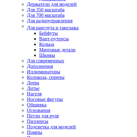
Держатели для моделей
Для 350 масштаба
Для 700 масштаба
Для радиоуправления
Для рангоута и такелажа
Бейфуты
Вант-путенсы
Кольца
Мачтовые детали
Шкивы
Для современных
Дополнения
Иллюминаторы
Колокола, сирены
Леера
Литье
Нагеля
Носовые фигуры
Обшивка
Основания
Петли для руля
Пиллерсы
Подсветка для моделей
Помпы