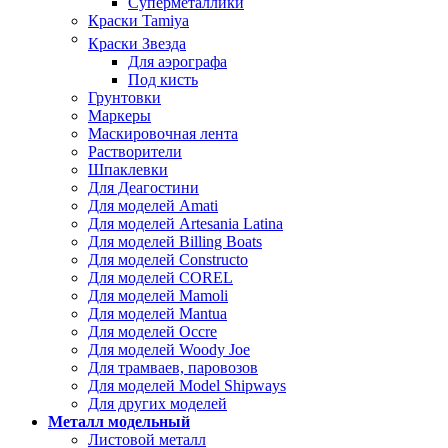
Суперметаллики
Краски Tamiya
Краски Звезда
Для аэрографа
Под кисть
Грунтовки
Маркеры
Маскировочная лента
Растворители
Шпаклевки
Для Деагостини
Для моделей Amati
Для моделей Artesania Latina
Для моделей Billing Boats
Для моделей Constructo
Для моделей COREL
Для моделей Mamoli
Для моделей Mantua
Для моделей Occre
Для моделей Woody Joe
Для трамваев, паровозов
Для моделей Model Shipways
Для других моделей
Металл модельный
Листовой металл