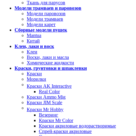
Ткань для парусов
Модели трамваев и паровозов
Модели паровозов
Модели трамваев
Модели карет
Сборные модели пушек
Mantua
Китай
Клеи, лаки и воск
Клеи
Воски, лаки и масла
Химические жидкости
Краски, грунтовки и шпаклевки
Краски
Морилки
Краски AK Interactive
Real Color
Краски Ammo Mig
Краски JIM Scale
Краски Mr Hobby
Везеринг
Краски Mr Color
Краски акриловые водорастворимые
Спрей-краски акриловые