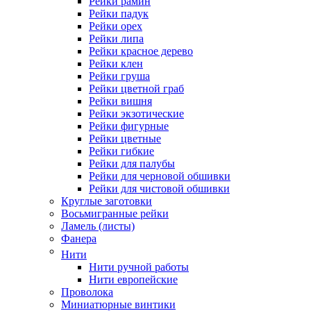
Рейки рамин
Рейки падук
Рейки орех
Рейки липа
Рейки красное дерево
Рейки клен
Рейки груша
Рейки цветной граб
Рейки вишня
Рейки экзотические
Рейки фигурные
Рейки цветные
Рейки гибкие
Рейки для палубы
Рейки для черновой обшивки
Рейки для чистовой обшивки
Круглые заготовки
Восьмигранные рейки
Ламель (листы)
Фанера
Нити
Нити ручной работы
Нити европейские
Проволока
Миниатюрные винтики