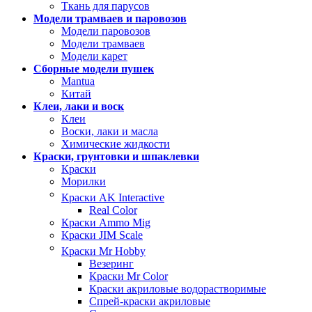
Ткань для парусов
Модели трамваев и паровозов
Модели паровозов
Модели трамваев
Модели карет
Сборные модели пушек
Mantua
Китай
Клеи, лаки и воск
Клеи
Воски, лаки и масла
Химические жидкости
Краски, грунтовки и шпаклевки
Краски
Морилки
Краски AK Interactive
Real Color
Краски Ammo Mig
Краски JIM Scale
Краски Mr Hobby
Везеринг
Краски Mr Color
Краски акриловые водорастворимые
Спрей-краски акриловые