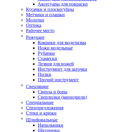
Аксесуары для покраски
Кусачки и плоскогубцы
Метчики и плашки
Молотки
Оптика
Рабочее место
Режущие
Коврики для моделизма
Ножи модельные
Рубанки
Стамески
Лезвия для ножей
Инструмент для заточки
Пилки
Прочий инструмент
Сверлящие
Сверла и боры
Сверлилки (минидрели)
Специальные
Спецпредложения
Стеки и крюки
Шлифовальные
Напильники
Шкурники