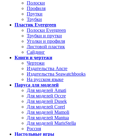
Полоски
Профиля
Прутки
Трубки
Пластик Evergreen
Полоски Evergreen
Трубки и прутки
Уголки и профиля
Листовой пластик
Сайдинг
Книги и чертежи
Чертежи
Издательства Ancre
Издательства Seawatchbooks
На русском языке
Паруса для моделей
Для моделей Amati
Для моделей Occre
Для моделей Dusek
Для моделей Corel
Для моделей Mamoli
Для моделей Mantua
Для моделей MarisStella
Россия
Настольные игры