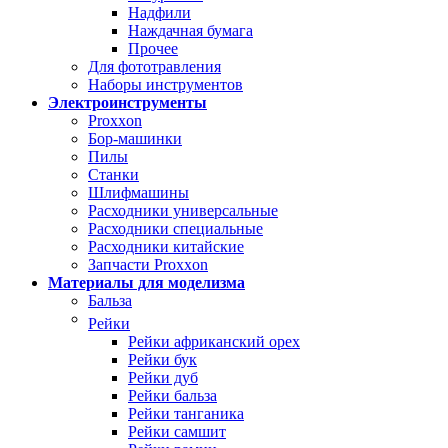
Надфили
Наждачная бумага
Прочее
Для фототравления
Наборы инструментов
Электроинструменты
Proxxon
Бор-машинки
Пилы
Станки
Шлифмашины
Расходники универсальные
Расходники специальные
Расходники китайские
Запчасти Proxxon
Материалы для моделизма
Бальза
Рейки
Рейки африканский орех
Рейки бук
Рейки дуб
Рейки бальза
Рейки танганика
Рейки самшит