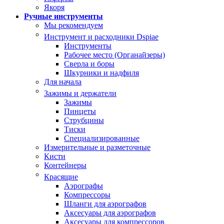
Якоря
Ручные инструменты
Мы рекомендуем
Инструмент и расходники Dspiae
Инструменты
Рабочее место (Органайзеры)
Сверла и боры
Шкурники и надфиля
Для начала
Зажимы и держатели
Зажимы
Пинцеты
Струбцины
Тиски
Специализированные
Измерительные и разметочные
Кисти
Контейнеры
Красящие
Аэрографы
Компрессоры
Шланги для аэрографов
Аксесуары для аэрографов
Аксесуары для компрессоров