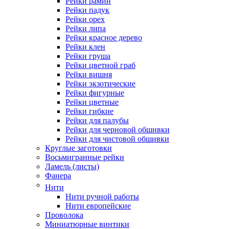
Рейки рамин
Рейки падук
Рейки орех
Рейки липа
Рейки красное дерево
Рейки клен
Рейки груша
Рейки цветной граб
Рейки вишня
Рейки экзотические
Рейки фигурные
Рейки цветные
Рейки гибкие
Рейки для палубы
Рейки для черновой обшивки
Рейки для чистовой обшивки
Круглые заготовки
Восьмигранные рейки
Ламель (листы)
Фанера
Нити
Нити ручной работы
Нити европейские
Проволока
Миниатюрные винтики