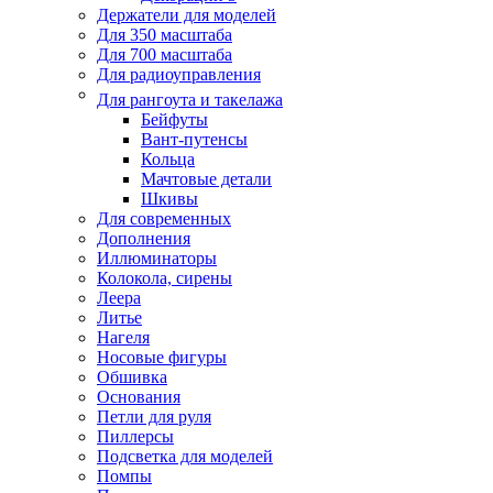
Держатели для моделей
Для 350 масштаба
Для 700 масштаба
Для радиоуправления
Для рангоута и такелажа
Бейфуты
Вант-путенсы
Кольца
Мачтовые детали
Шкивы
Для современных
Дополнения
Иллюминаторы
Колокола, сирены
Леера
Литье
Нагеля
Носовые фигуры
Обшивка
Основания
Петли для руля
Пиллерсы
Подсветка для моделей
Помпы