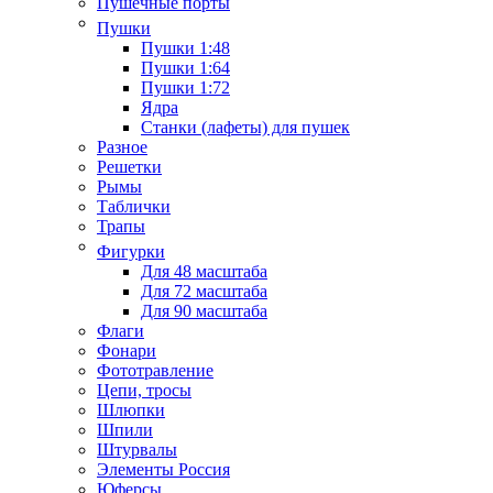
Пушечные порты
Пушки
Пушки 1:48
Пушки 1:64
Пушки 1:72
Ядра
Станки (лафеты) для пушек
Разное
Решетки
Рымы
Таблички
Трапы
Фигурки
Для 48 масштаба
Для 72 масштаба
Для 90 масштаба
Флаги
Фонари
Фототравление
Цепи, тросы
Шлюпки
Шпили
Штурвалы
Элементы Россия
Юферсы