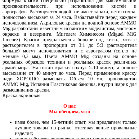
Формула краски специально разработана для максимальной
производительности, при использовании кистей и
аэрографов. Растворяется водой, не имеет запаха, нетоксична,
полностью высыхает за 24 часа. Взбалтывайте перед каждым
использованием. Акриловые краски на водной основе AMMO
Mig разработаны известным испанским моделистом, мастером
окраски и везеринга, Мигелем Хименесом (Miguel MiG
Jimenez). Краски предназначены больше под кисть, хотя с
растворителем в пропорции от 3:1 до 5:3 (растворителя
больше) могут использоваться и с аэрографом (сопло не
меньше 0,3 мм). Цвета AMMO Mig созданы на основе
реальных образцов техники и реальных красок различных
армий мира. На отлип краски сохнут 5-10 минут, а полное
высыхание от 40 минут до часа. Перед применение краску
надо ХОРОШО размешать. Объем 10 мл, производство
AMMO Mig, Испания Пластиковая баночка, внутри шарик для
размешивания краски.
Краска акриловая.
О нас
Мы обещаем, что:
имея более, чем 15-летний опыт, мы предлагаем только
лучшие товары на рынке, отсеивая явные провальные
изделия;
точно и быстро доставляем товары нашим клиентам по