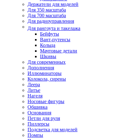
Держатели для моделей
Для 350 масштаба
Для 700 масштаба
Для радиоуправления
Для рангоута и такелажа
Бейфуты
Вант-путенсы
Кольца
Мачтовые детали
Шкивы
Для современных
Дополнения
Иллюминаторы
Колокола, сирены
Леера
Литье
Нагеля
Носовые фигуры
Обшивка
Основания
Петли для руля
Пиллерсы
Подсветка для моделей
Помпы