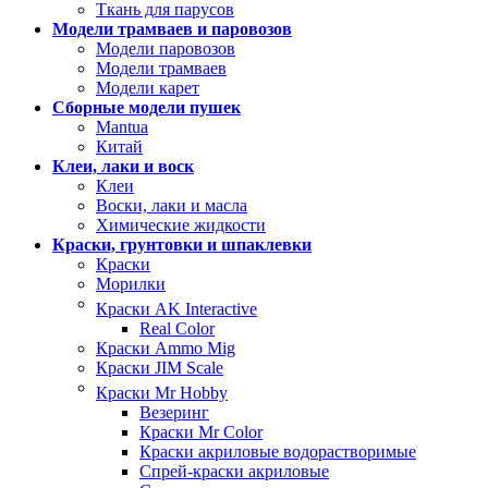
Ткань для парусов
Модели трамваев и паровозов
Модели паровозов
Модели трамваев
Модели карет
Сборные модели пушек
Mantua
Китай
Клеи, лаки и воск
Клеи
Воски, лаки и масла
Химические жидкости
Краски, грунтовки и шпаклевки
Краски
Морилки
Краски AK Interactive
Real Color
Краски Ammo Mig
Краски JIM Scale
Краски Mr Hobby
Везеринг
Краски Mr Color
Краски акриловые водорастворимые
Спрей-краски акриловые