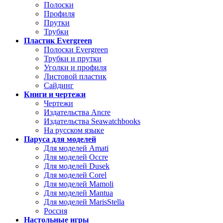
Полоски
Профиля
Прутки
Трубки
Пластик Evergreen
Полоски Evergreen
Трубки и прутки
Уголки и профиля
Листовой пластик
Сайдинг
Книги и чертежи
Чертежи
Издательства Ancre
Издательства Seawatchbooks
На русском языке
Паруса для моделей
Для моделей Amati
Для моделей Occre
Для моделей Dusek
Для моделей Corel
Для моделей Mamoli
Для моделей Mantua
Для моделей MarisStella
Россия
Настольные игры