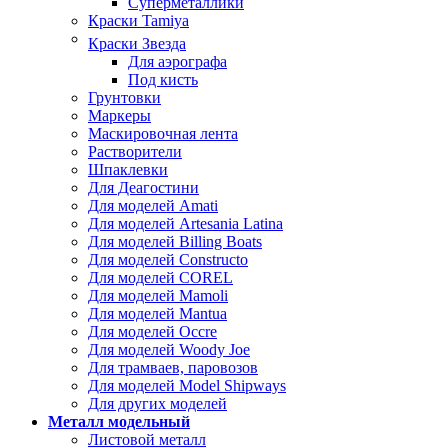
Суперметаллики
Краски Tamiya
Краски Звезда
Для аэрографа
Под кисть
Грунтовки
Маркеры
Маскировочная лента
Растворители
Шпаклевки
Для Деагостини
Для моделей Amati
Для моделей Artesania Latina
Для моделей Billing Boats
Для моделей Constructo
Для моделей COREL
Для моделей Mamoli
Для моделей Mantua
Для моделей Occre
Для моделей Woody Joe
Для трамваев, паровозов
Для моделей Model Shipways
Для других моделей
Металл модельный
Листовой металл