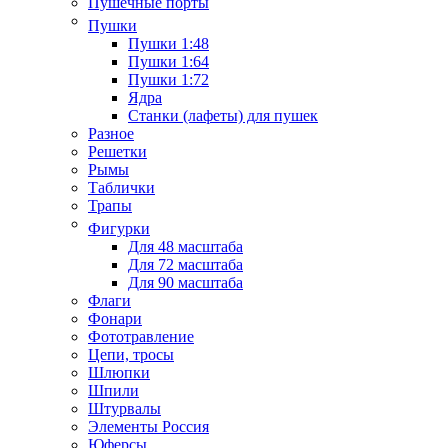
Пушечные порты
Пушки
Пушки 1:48
Пушки 1:64
Пушки 1:72
Ядра
Станки (лафеты) для пушек
Разное
Решетки
Рымы
Таблички
Трапы
Фигурки
Для 48 масштаба
Для 72 масштаба
Для 90 масштаба
Флаги
Фонари
Фототравление
Цепи, тросы
Шлюпки
Шпили
Штурвалы
Элементы Россия
Юферсы