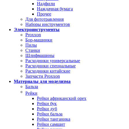
Надфили
Наждачная бумага
Прочее
Для фототравления
Наборы инструментов
Электроинструменты
Proxxon
Бор-машинки
Пилы
Станки
Шлифмашины
Расходники универсальные
Расходники специальные
Расходники китайские
Запчасти Proxxon
Материалы для моделизма
Бальза
Рейки
Рейки африканский орех
Рейки бук
Рейки дуб
Рейки бальза
Рейки танганика
Рейки самшит