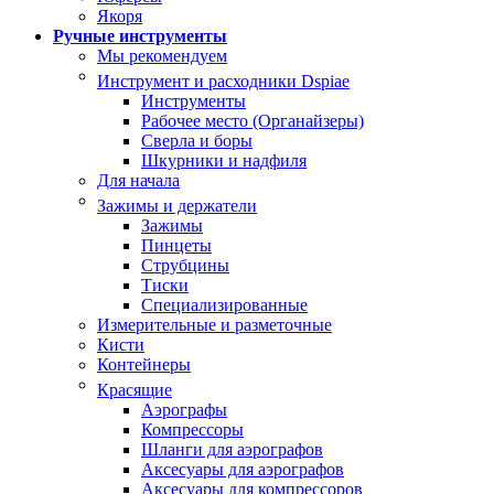
Якоря
Ручные инструменты
Мы рекомендуем
Инструмент и расходники Dspiae
Инструменты
Рабочее место (Органайзеры)
Сверла и боры
Шкурники и надфиля
Для начала
Зажимы и держатели
Зажимы
Пинцеты
Струбцины
Тиски
Специализированные
Измерительные и разметочные
Кисти
Контейнеры
Красящие
Аэрографы
Компрессоры
Шланги для аэрографов
Аксесуары для аэрографов
Аксесуары для компрессоров