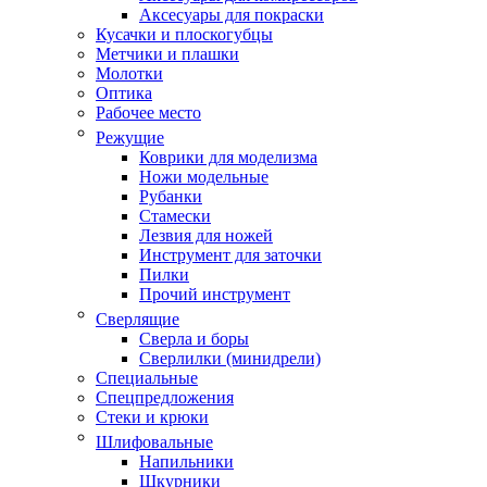
Аксесуары для покраски
Кусачки и плоскогубцы
Метчики и плашки
Молотки
Оптика
Рабочее место
Режущие
Коврики для моделизма
Ножи модельные
Рубанки
Стамески
Лезвия для ножей
Инструмент для заточки
Пилки
Прочий инструмент
Сверлящие
Сверла и боры
Сверлилки (минидрели)
Специальные
Спецпредложения
Стеки и крюки
Шлифовальные
Напильники
Шкурники