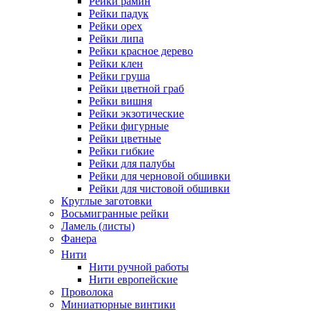
Рейки рамин
Рейки падук
Рейки орех
Рейки липа
Рейки красное дерево
Рейки клен
Рейки груша
Рейки цветной граб
Рейки вишня
Рейки экзотические
Рейки фигурные
Рейки цветные
Рейки гибкие
Рейки для палубы
Рейки для черновой обшивки
Рейки для чистовой обшивки
Круглые заготовки
Восьмигранные рейки
Ламель (листы)
Фанера
Нити
Нити ручной работы
Нити европейские
Проволока
Миниатюрные винтики