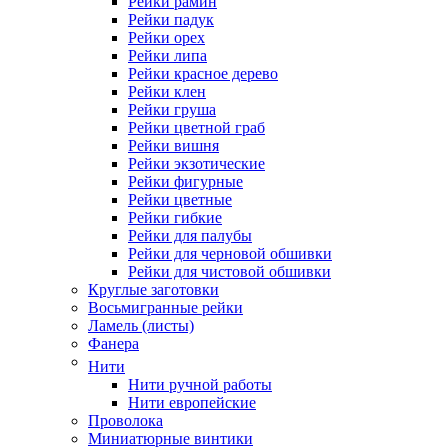
Рейки рамин
Рейки падук
Рейки орех
Рейки липа
Рейки красное дерево
Рейки клен
Рейки груша
Рейки цветной граб
Рейки вишня
Рейки экзотические
Рейки фигурные
Рейки цветные
Рейки гибкие
Рейки для палубы
Рейки для черновой обшивки
Рейки для чистовой обшивки
Круглые заготовки
Восьмигранные рейки
Ламель (листы)
Фанера
Нити
Нити ручной работы
Нити европейские
Проволока
Миниатюрные винтики