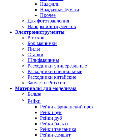
Надфили
Наждачная бумага
Прочее
Для фототравления
Наборы инструментов
Электроинструменты
Proxxon
Бор-машинки
Пилы
Станки
Шлифмашины
Расходники универсальные
Расходники специальные
Расходники китайские
Запчасти Proxxon
Материалы для моделизма
Бальза
Рейки
Рейки африканский орех
Рейки бук
Рейки дуб
Рейки бальза
Рейки танганика
Рейки самшит