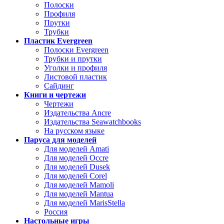
Полоски
Профиля
Прутки
Трубки
Пластик Evergreen
Полоски Evergreen
Трубки и прутки
Уголки и профиля
Листовой пластик
Сайдинг
Книги и чертежи
Чертежи
Издательства Ancre
Издательства Seawatchbooks
На русском языке
Паруса для моделей
Для моделей Amati
Для моделей Occre
Для моделей Dusek
Для моделей Corel
Для моделей Mamoli
Для моделей Mantua
Для моделей MarisStella
Россия
Настольные игры