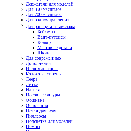
Держатели для моделей
Для 350 масштаба
Для 700 масштаба
Для радиоуправления
Для рангоута и такелажа
Бейфуты
Вант-путенсы
Кольца
Мачтовые детали
Шкивы
Для современных
Дополнения
Иллюминаторы
Колокола, сирены
Леера
Литье
Нагеля
Носовые фигуры
Обшивка
Основания
Петли для руля
Пиллерсы
Подсветка для моделей
Помпы