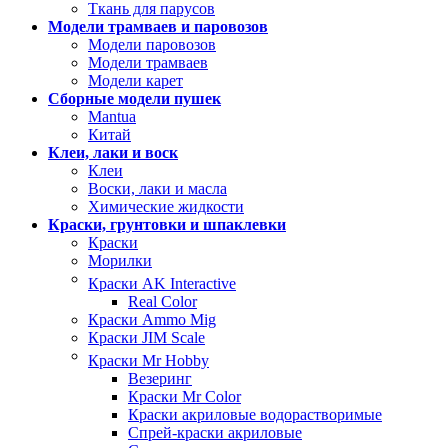
Ткань для парусов
Модели трамваев и паровозов
Модели паровозов
Модели трамваев
Модели карет
Сборные модели пушек
Mantua
Китай
Клеи, лаки и воск
Клеи
Воски, лаки и масла
Химические жидкости
Краски, грунтовки и шпаклевки
Краски
Морилки
Краски AK Interactive
Real Color
Краски Ammo Mig
Краски JIM Scale
Краски Mr Hobby
Везеринг
Краски Mr Color
Краски акриловые водорастворимые
Спрей-краски акриловые