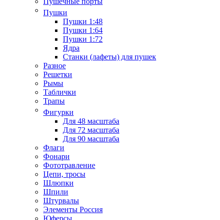
Пушечные порты
Пушки
Пушки 1:48
Пушки 1:64
Пушки 1:72
Ядра
Станки (лафеты) для пушек
Разное
Решетки
Рымы
Таблички
Трапы
Фигурки
Для 48 масштаба
Для 72 масштаба
Для 90 масштаба
Флаги
Фонари
Фототравление
Цепи, тросы
Шлюпки
Шпили
Штурвалы
Элементы Россия
Юферсы