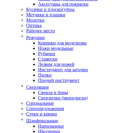
Аксесуары для покраски
Кусачки и плоскогубцы
Метчики и плашки
Молотки
Оптика
Рабочее место
Режущие
Коврики для моделизма
Ножи модельные
Рубанки
Стамески
Лезвия для ножей
Инструмент для заточки
Пилки
Прочий инструмент
Сверлящие
Сверла и боры
Сверлилки (минидрели)
Специальные
Спецпредложения
Стеки и крюки
Шлифовальные
Напильники
Шкурники