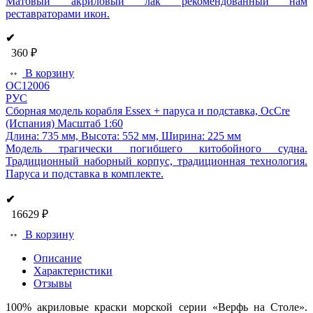
Матовый акриловый лак рекомендованный нам
реставраторами икон.
✔
360 ₽
В корзину
OC12006
РУС
Сборная модель корабля Essex + паруса и подставка, OcCre
(Испания)
Масштаб 1:60
Длина: 735 мм, Высота: 552 мм, Ширина: 225 мм
Модель трагически погибшего китобойного судна.
Традиционный наборный корпус, традиционная технология.
Паруса и подставка в комплекте.
✔
16629 ₽
В корзину
Описание
Характеристики
Отзывы
100% акриловые краски морской серии «Верфь на Столе».