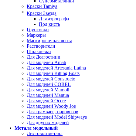
Суперметаллики
Краски Tamiya
Краски Звезда
Для аэрографа
Под кисть
Грунтовки
Маркеры
Маскировочная лента
Растворители
Шпаклевки
Для Деагостини
Для моделей Amati
Для моделей Artesania Latina
Для моделей Billing Boats
Для моделей Constructo
Для моделей COREL
Для моделей Mamoli
Для моделей Mantua
Для моделей Occre
Для моделей Woody Joe
Для трамваев, паровозов
Для моделей Model Shipways
Для других моделей
Металл модельный
Листовой металл