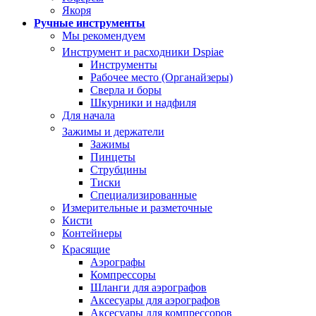
Якоря
Ручные инструменты
Мы рекомендуем
Инструмент и расходники Dspiae
Инструменты
Рабочее место (Органайзеры)
Сверла и боры
Шкурники и надфиля
Для начала
Зажимы и держатели
Зажимы
Пинцеты
Струбцины
Тиски
Специализированные
Измерительные и разметочные
Кисти
Контейнеры
Красящие
Аэрографы
Компрессоры
Шланги для аэрографов
Аксесуары для аэрографов
Аксесуары для компрессоров