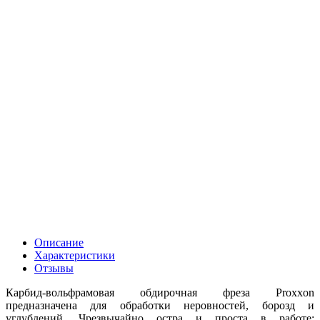
Описание
Характеристики
Отзывы
Карбид-вольфрамовая обдирочная фреза Proxxon
предназначена для обработки неровностей, борозд и
углублений. Чрезвычайно остра и проста в работе: