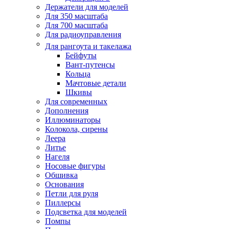
Держатели для моделей
Для 350 масштаба
Для 700 масштаба
Для радиоуправления
Для рангоута и такелажа
Бейфуты
Вант-путенсы
Кольца
Мачтовые детали
Шкивы
Для современных
Дополнения
Иллюминаторы
Колокола, сирены
Леера
Литье
Нагеля
Носовые фигуры
Обшивка
Основания
Петли для руля
Пиллерсы
Подсветка для моделей
Помпы