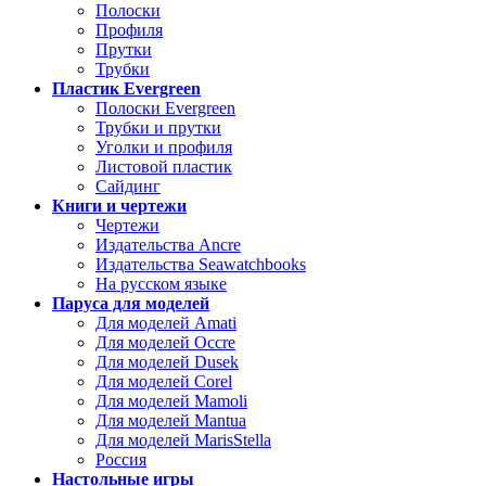
Полоски
Профиля
Прутки
Трубки
Пластик Evergreen
Полоски Evergreen
Трубки и прутки
Уголки и профиля
Листовой пластик
Сайдинг
Книги и чертежи
Чертежи
Издательства Ancre
Издательства Seawatchbooks
На русском языке
Паруса для моделей
Для моделей Amati
Для моделей Occre
Для моделей Dusek
Для моделей Corel
Для моделей Mamoli
Для моделей Mantua
Для моделей MarisStella
Россия
Настольные игры