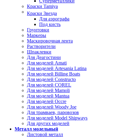
Суперметаллики
Краски Tamiya
Краски Звезда
Для аэрографа
Под кисть
Грунтовки
Маркеры
Маскировочная лента
Растворители
Шпаклевки
Для Деагостини
Для моделей Amati
Для моделей Artesania Latina
Для моделей Billing Boats
Для моделей Constructo
Для моделей COREL
Для моделей Mamoli
Для моделей Mantua
Для моделей Occre
Для моделей Woody Joe
Для трамваев, паровозов
Для моделей Model Shipways
Для других моделей
Металл модельный
Листовой металл