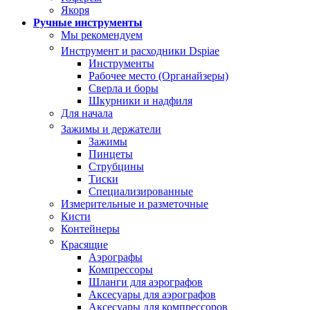
Якоря
Ручные инструменты
Мы рекомендуем
Инструмент и расходники Dspiae
Инструменты
Рабочее место (Органайзеры)
Сверла и боры
Шкурники и надфиля
Для начала
Зажимы и держатели
Зажимы
Пинцеты
Струбцины
Тиски
Специализированные
Измерительные и разметочные
Кисти
Контейнеры
Красящие
Аэрографы
Компрессоры
Шланги для аэрографов
Аксесуары для аэрографов
Аксесуары для компрессоров