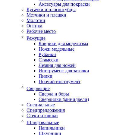
Аксесуары для покраски
Кусачки и плоскогубцы
Метчики и плашки
Молотки
Оптика
Рабочее место
Режущие
Коврики для моделизма
Ножи модельные
Рубанки
Стамески
Лезвия для ножей
Инструмент для заточки
Пилки
Прочий инструмент
Сверлящие
Сверла и боры
Сверлилки (минидрели)
Специальные
Спецпредложения
Стеки и крюки
Шлифовальные
Напильники
Шкурники