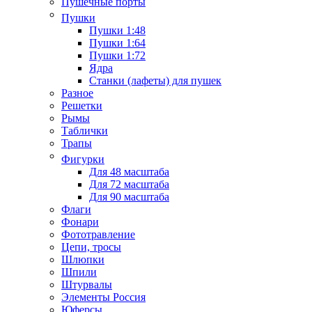
Пушечные порты
Пушки
Пушки 1:48
Пушки 1:64
Пушки 1:72
Ядра
Станки (лафеты) для пушек
Разное
Решетки
Рымы
Таблички
Трапы
Фигурки
Для 48 масштаба
Для 72 масштаба
Для 90 масштаба
Флаги
Фонари
Фототравление
Цепи, тросы
Шлюпки
Шпили
Штурвалы
Элементы Россия
Юферсы