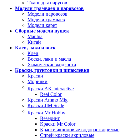
Ткань для парусов
Модели трамваев и паровозов
Модели паровозов
Модели трамваев
Модели карет
Сборные модели пушек
Mantua
Китай
Клеи, лаки и воск
Клеи
Воски, лаки и масла
Химические жидкости
Краски, грунтовки и шпаклевки
Краски
Морилки
Краски AK Interactive
Real Color
Краски Ammo Mig
Краски JIM Scale
Краски Mr Hobby
Везеринг
Краски Mr Color
Краски акриловые водорастворимые
Спрей-краски акриловые