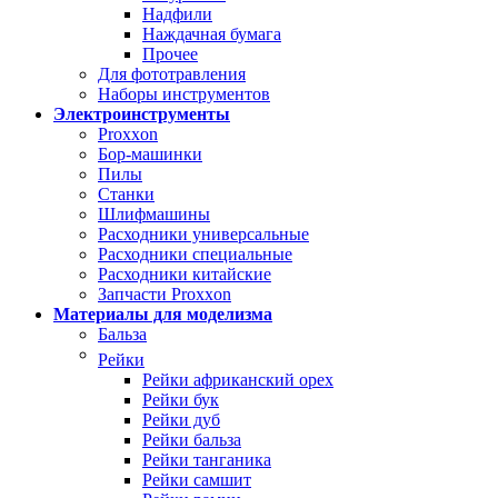
Надфили
Наждачная бумага
Прочее
Для фототравления
Наборы инструментов
Электроинструменты
Proxxon
Бор-машинки
Пилы
Станки
Шлифмашины
Расходники универсальные
Расходники специальные
Расходники китайские
Запчасти Proxxon
Материалы для моделизма
Бальза
Рейки
Рейки африканский орех
Рейки бук
Рейки дуб
Рейки бальза
Рейки танганика
Рейки самшит