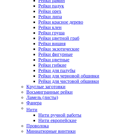
Рейки рамин
Рейки падук
Рейки орех
Рейки липа
Рейки красное дерево
Рейки клен
Рейки груша
Рейки цветной граб
Рейки вишня
Рейки экзотические
Рейки фигурные
Рейки цветные
Рейки гибкие
Рейки для палубы
Рейки для черновой обшивки
Рейки для чистовой обшивки
Круглые заготовки
Восьмигранные рейки
Ламель (листы)
Фанера
Нити
Нити ручной работы
Нити европейские
Проволока
Миниатюрные винтики