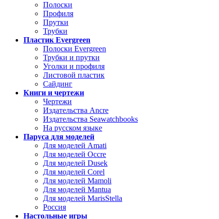
Полоски
Профиля
Прутки
Трубки
Пластик Evergreen
Полоски Evergreen
Трубки и прутки
Уголки и профиля
Листовой пластик
Сайдинг
Книги и чертежи
Чертежи
Издательства Ancre
Издательства Seawatchbooks
На русском языке
Паруса для моделей
Для моделей Amati
Для моделей Occre
Для моделей Dusek
Для моделей Corel
Для моделей Mamoli
Для моделей Mantua
Для моделей MarisStella
Россия
Настольные игры