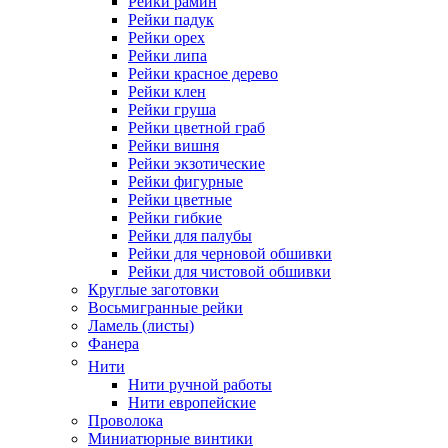
Рейки рамин
Рейки падук
Рейки орех
Рейки липа
Рейки красное дерево
Рейки клен
Рейки груша
Рейки цветной граб
Рейки вишня
Рейки экзотические
Рейки фигурные
Рейки цветные
Рейки гибкие
Рейки для палубы
Рейки для черновой обшивки
Рейки для чистовой обшивки
Круглые заготовки
Восьмигранные рейки
Ламель (листы)
Фанера
Нити
Нити ручной работы
Нити европейские
Проволока
Миниатюрные винтики