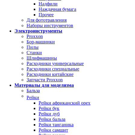
Надфили
Наждачная бумага
Прочее
Для фототравления
Наборы инструментов
Электроинструменты
Proxxon
Бор-машинки
Пилы
Станки
Шлифмашины
Расходники универсальные
Расходники специальные
Расходники китайские
Запчасти Proxxon
Материалы для моделизма
Бальза
Рейки
Рейки африканский орех
Рейки бук
Рейки дуб
Рейки бальза
Рейки танганика
Рейки самшит