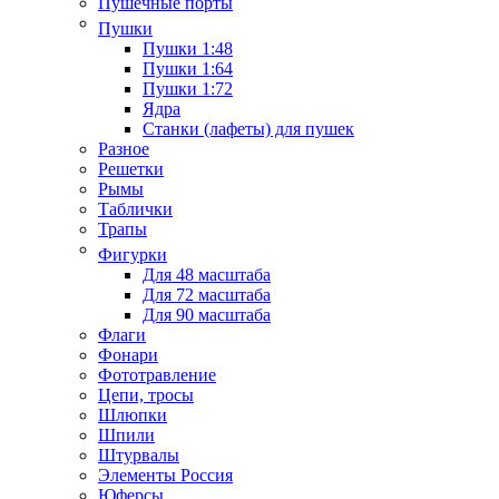
Пушечные порты
Пушки
Пушки 1:48
Пушки 1:64
Пушки 1:72
Ядра
Станки (лафеты) для пушек
Разное
Решетки
Рымы
Таблички
Трапы
Фигурки
Для 48 масштаба
Для 72 масштаба
Для 90 масштаба
Флаги
Фонари
Фототравление
Цепи, тросы
Шлюпки
Шпили
Штурвалы
Элементы Россия
Юферсы