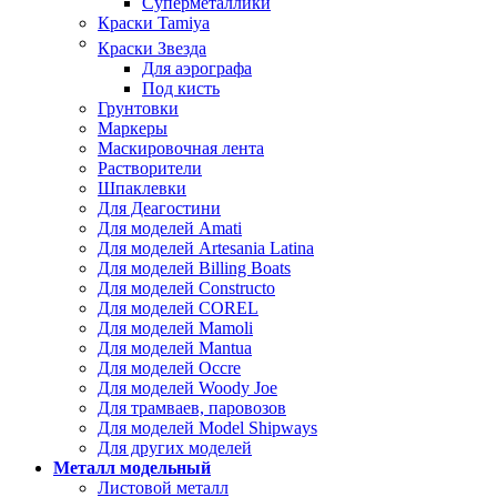
Суперметаллики
Краски Tamiya
Краски Звезда
Для аэрографа
Под кисть
Грунтовки
Маркеры
Маскировочная лента
Растворители
Шпаклевки
Для Деагостини
Для моделей Amati
Для моделей Artesania Latina
Для моделей Billing Boats
Для моделей Constructo
Для моделей COREL
Для моделей Mamoli
Для моделей Mantua
Для моделей Occre
Для моделей Woody Joe
Для трамваев, паровозов
Для моделей Model Shipways
Для других моделей
Металл модельный
Листовой металл