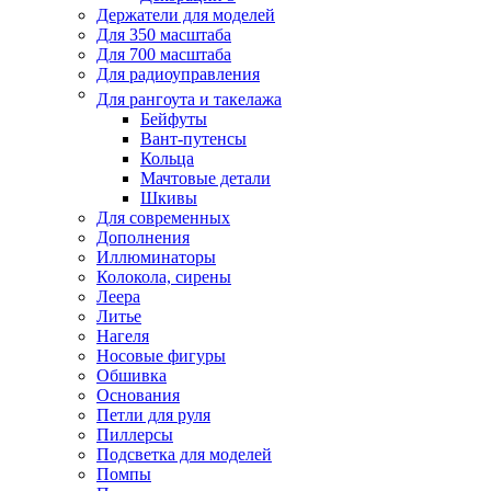
Держатели для моделей
Для 350 масштаба
Для 700 масштаба
Для радиоуправления
Для рангоута и такелажа
Бейфуты
Вант-путенсы
Кольца
Мачтовые детали
Шкивы
Для современных
Дополнения
Иллюминаторы
Колокола, сирены
Леера
Литье
Нагеля
Носовые фигуры
Обшивка
Основания
Петли для руля
Пиллерсы
Подсветка для моделей
Помпы