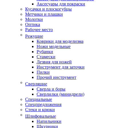
Аксесуары для покраски
Кусачки и плоскогубцы
Метчики и плашки
Молотки
Оптика
Рабочее место
Режущие
Коврики для моделизма
Ножи модельные
Рубанки
Стамески
Лезвия для ножей
Инструмент для заточки
Пилки
Прочий инструмент
Сверлящие
Сверла и боры
Сверлилки (минидрели)
Специальные
Спецпредложения
Стеки и крюки
Шлифовальные
Напильники
Шкурники