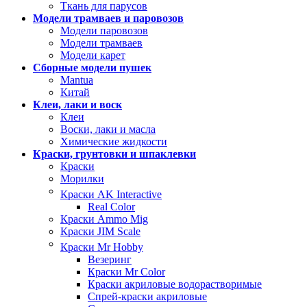
Ткань для парусов
Модели трамваев и паровозов
Модели паровозов
Модели трамваев
Модели карет
Сборные модели пушек
Mantua
Китай
Клеи, лаки и воск
Клеи
Воски, лаки и масла
Химические жидкости
Краски, грунтовки и шпаклевки
Краски
Морилки
Краски AK Interactive
Real Color
Краски Ammo Mig
Краски JIM Scale
Краски Mr Hobby
Везеринг
Краски Mr Color
Краски акриловые водорастворимые
Спрей-краски акриловые