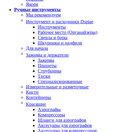
Якоря
Ручные инструменты
Мы рекомендуем
Инструмент и расходники Dspiae
Инструменты
Рабочее место (Органайзеры)
Сверла и боры
Шкурники и надфиля
Для начала
Зажимы и держатели
Зажимы
Пинцеты
Струбцины
Тиски
Специализированные
Измерительные и разметочные
Кисти
Контейнеры
Красящие
Аэрографы
Компрессоры
Шланги для аэрографов
Аксесуары для аэрографов
Аксесуары для компрессоров