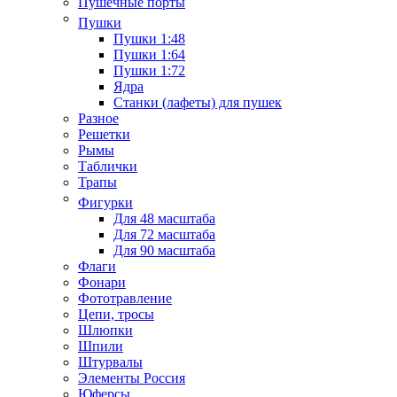
Пушечные порты
Пушки
Пушки 1:48
Пушки 1:64
Пушки 1:72
Ядра
Станки (лафеты) для пушек
Разное
Решетки
Рымы
Таблички
Трапы
Фигурки
Для 48 масштаба
Для 72 масштаба
Для 90 масштаба
Флаги
Фонари
Фототравление
Цепи, тросы
Шлюпки
Шпили
Штурвалы
Элементы Россия
Юферсы