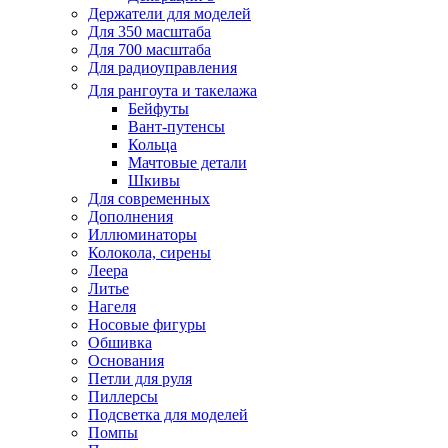
Держатели для моделей
Для 350 масштаба
Для 700 масштаба
Для радиоуправления
Для рангоута и такелажа
Бейфуты
Вант-путенсы
Кольца
Мачтовые детали
Шкивы
Для современных
Дополнения
Иллюминаторы
Колокола, сирены
Леера
Литье
Нагеля
Носовые фигуры
Обшивка
Основания
Петли для руля
Пиллерсы
Подсветка для моделей
Помпы