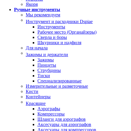
Якоря
Ручные инструменты
Мы рекомендуем
Инструмент и расходники Dspiae
Инструменты
Рабочее место (Органайзеры)
Сверла и боры
Шкурники и надфиля
Для начала
Зажимы и держатели
Зажимы
Пинцеты
Струбцины
Тиски
Специализированные
Измерительные и разметочные
Кисти
Контейнеры
Красящие
Аэрографы
Компрессоры
Шланги для аэрографов
Аксесуары для аэрографов
Аксесуары для компрессоров