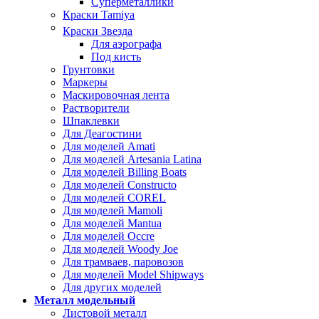
Суперметаллики
Краски Tamiya
Краски Звезда
Для аэрографа
Под кисть
Грунтовки
Маркеры
Маскировочная лента
Растворители
Шпаклевки
Для Деагостини
Для моделей Amati
Для моделей Artesania Latina
Для моделей Billing Boats
Для моделей Constructo
Для моделей COREL
Для моделей Mamoli
Для моделей Mantua
Для моделей Occre
Для моделей Woody Joe
Для трамваев, паровозов
Для моделей Model Shipways
Для других моделей
Металл модельный
Листовой металл