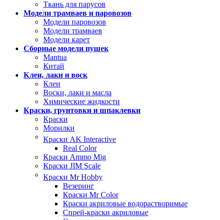
Ткань для парусов
Модели трамваев и паровозов
Модели паровозов
Модели трамваев
Модели карет
Сборные модели пушек
Mantua
Китай
Клеи, лаки и воск
Клеи
Воски, лаки и масла
Химические жидкости
Краски, грунтовки и шпаклевки
Краски
Морилки
Краски AK Interactive
Real Color
Краски Ammo Mig
Краски JIM Scale
Краски Mr Hobby
Везеринг
Краски Mr Color
Краски акриловые водорастворимые
Спрей-краски акриловые