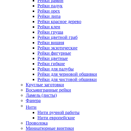
Рейки рамин
Рейки падук
Рейки орех
Рейки липа
Рейки красное дерево
Рейки клен
Рейки груша
Рейки цветной граб
Рейки вишня
Рейки экзотические
Рейки фигурные
Рейки цветные
Рейки гибкие
Рейки для палубы
Рейки для черновой обшивки
Рейки для чистовой обшивки
Круглые заготовки
Восьмигранные рейки
Ламель (листы)
Фанера
Нити
Нити ручной работы
Нити европейские
Проволока
Миниатюрные винтики