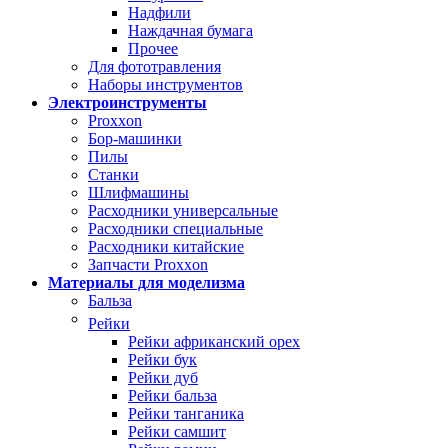
Надфили
Наждачная бумага
Прочее
Для фототравления
Наборы инструментов
Электроинструменты
Proxxon
Бор-машинки
Пилы
Станки
Шлифмашины
Расходники универсальные
Расходники специальные
Расходники китайские
Запчасти Proxxon
Материалы для моделизма
Бальза
Рейки
Рейки африканский орех
Рейки бук
Рейки дуб
Рейки бальза
Рейки танганика
Рейки самшит