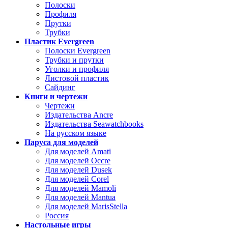
Полоски
Профиля
Прутки
Трубки
Пластик Evergreen
Полоски Evergreen
Трубки и прутки
Уголки и профиля
Листовой пластик
Сайдинг
Книги и чертежи
Чертежи
Издательства Ancre
Издательства Seawatchbooks
На русском языке
Паруса для моделей
Для моделей Amati
Для моделей Occre
Для моделей Dusek
Для моделей Corel
Для моделей Mamoli
Для моделей Mantua
Для моделей MarisStella
Россия
Настольные игры