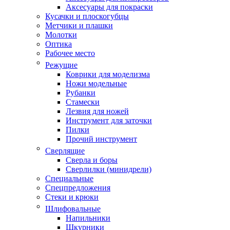
Аксесуары для покраски
Кусачки и плоскогубцы
Метчики и плашки
Молотки
Оптика
Рабочее место
Режущие
Коврики для моделизма
Ножи модельные
Рубанки
Стамески
Лезвия для ножей
Инструмент для заточки
Пилки
Прочий инструмент
Сверлящие
Сверла и боры
Сверлилки (минидрели)
Специальные
Спецпредложения
Стеки и крюки
Шлифовальные
Напильники
Шкурники