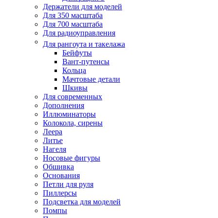
Держатели для моделей
Для 350 масштаба
Для 700 масштаба
Для радиоуправления
Для рангоута и такелажа
Бейфуты
Вант-путенсы
Кольца
Мачтовые детали
Шкивы
Для современных
Дополнения
Иллюминаторы
Колокола, сирены
Леера
Литье
Нагеля
Носовые фигуры
Обшивка
Основания
Петли для руля
Пиллерсы
Подсветка для моделей
Помпы