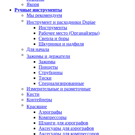
Якоря
Ручные инструменты
Мы рекомендуем
Инструмент и расходники Dspiae
Инструменты
Рабочее место (Органайзеры)
Сверла и боры
Шкурники и надфиля
Для начала
Зажимы и держатели
Зажимы
Пинцеты
Струбцины
Тиски
Специализированные
Измерительные и разметочные
Кисти
Контейнеры
Красящие
Аэрографы
Компрессоры
Шланги для аэрографов
Аксесуары для аэрографов
Аксесуары для компрессоров