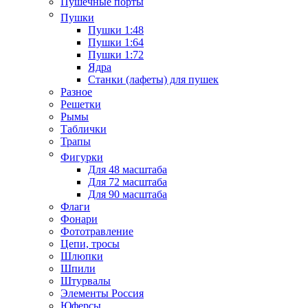
Пушечные порты
Пушки
Пушки 1:48
Пушки 1:64
Пушки 1:72
Ядра
Станки (лафеты) для пушек
Разное
Решетки
Рымы
Таблички
Трапы
Фигурки
Для 48 масштаба
Для 72 масштаба
Для 90 масштаба
Флаги
Фонари
Фототравление
Цепи, тросы
Шлюпки
Шпили
Штурвалы
Элементы Россия
Юферсы