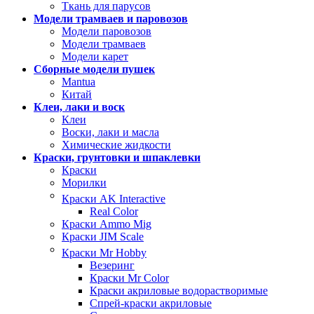
Ткань для парусов
Модели трамваев и паровозов
Модели паровозов
Модели трамваев
Модели карет
Сборные модели пушек
Mantua
Китай
Клеи, лаки и воск
Клеи
Воски, лаки и масла
Химические жидкости
Краски, грунтовки и шпаклевки
Краски
Морилки
Краски AK Interactive
Real Color
Краски Ammo Mig
Краски JIM Scale
Краски Mr Hobby
Везеринг
Краски Mr Color
Краски акриловые водорастворимые
Спрей-краски акриловые