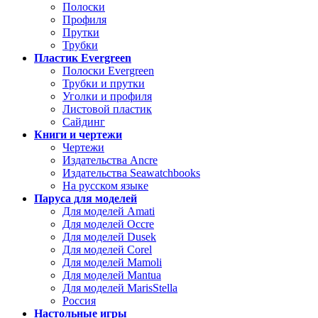
Полоски
Профиля
Прутки
Трубки
Пластик Evergreen
Полоски Evergreen
Трубки и прутки
Уголки и профиля
Листовой пластик
Сайдинг
Книги и чертежи
Чертежи
Издательства Ancre
Издательства Seawatchbooks
На русском языке
Паруса для моделей
Для моделей Amati
Для моделей Occre
Для моделей Dusek
Для моделей Corel
Для моделей Mamoli
Для моделей Mantua
Для моделей MarisStella
Россия
Настольные игры