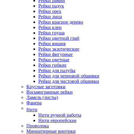
Рейки рамин
Рейки падук
Рейки орех
Рейки липа
Рейки красное дерево
Рейки клен
Рейки груша
Рейки цветной граб
Рейки вишня
Рейки экзотические
Рейки фигурные
Рейки цветные
Рейки гибкие
Рейки для палубы
Рейки для черновой обшивки
Рейки для чистовой обшивки
Круглые заготовки
Восьмигранные рейки
Ламель (листы)
Фанера
Нити
Нити ручной работы
Нити европейские
Проволока
Миниатюрные винтики