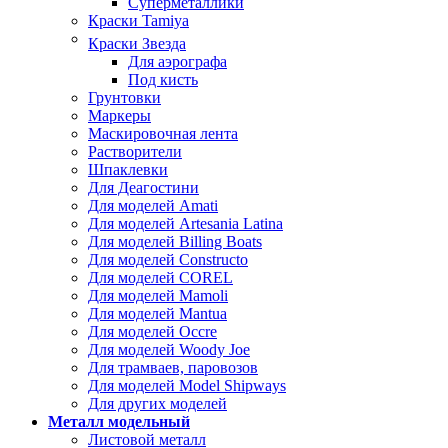
Суперметаллики
Краски Tamiya
Краски Звезда
Для аэрографа
Под кисть
Грунтовки
Маркеры
Маскировочная лента
Растворители
Шпаклевки
Для Деагостини
Для моделей Amati
Для моделей Artesania Latina
Для моделей Billing Boats
Для моделей Constructo
Для моделей COREL
Для моделей Mamoli
Для моделей Mantua
Для моделей Occre
Для моделей Woody Joe
Для трамваев, паровозов
Для моделей Model Shipways
Для других моделей
Металл модельный
Листовой металл