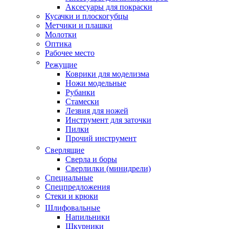
Аксесуары для покраски
Кусачки и плоскогубцы
Метчики и плашки
Молотки
Оптика
Рабочее место
Режущие
Коврики для моделизма
Ножи модельные
Рубанки
Стамески
Лезвия для ножей
Инструмент для заточки
Пилки
Прочий инструмент
Сверлящие
Сверла и боры
Сверлилки (минидрели)
Специальные
Спецпредложения
Стеки и крюки
Шлифовальные
Напильники
Шкурники