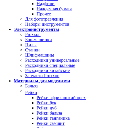
Надфили
Наждачная бумага
Прочее
Для фототравления
Наборы инструментов
Электроинструменты
Proxxon
Бор-машинки
Пилы
Станки
Шлифмашины
Расходники универсальные
Расходники специальные
Расходники китайские
Запчасти Proxxon
Материалы для моделизма
Бальза
Рейки
Рейки африканский орех
Рейки бук
Рейки дуб
Рейки бальза
Рейки танганика
Рейки самшит