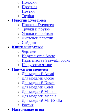
Полоски
Профиля
Прутки
Трубки
Пластик Evergreen
Полоски Evergreen
Трубки и прутки
Уголки и профиля
Листовой пластик
Сайдинг
Книги и чертежи
Чертежи
Издательства Ancre
Издательства Seawatchbooks
На русском языке
Паруса для моделей
Для моделей Amati
Для моделей Occre
Для моделей Dusek
Для моделей Corel
Для моделей Mamoli
Для моделей Mantua
Для моделей MarisStella
Россия
Настольные игры