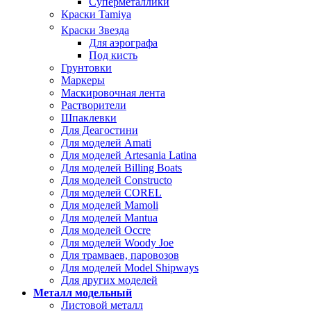
Суперметаллики
Краски Tamiya
Краски Звезда
Для аэрографа
Под кисть
Грунтовки
Маркеры
Маскировочная лента
Растворители
Шпаклевки
Для Деагостини
Для моделей Amati
Для моделей Artesania Latina
Для моделей Billing Boats
Для моделей Constructo
Для моделей COREL
Для моделей Mamoli
Для моделей Mantua
Для моделей Occre
Для моделей Woody Joe
Для трамваев, паровозов
Для моделей Model Shipways
Для других моделей
Металл модельный
Листовой металл