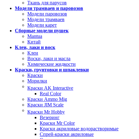
Ткань для парусов
Модели трамваев и паровозов
Модели паровозов
Модели трамваев
Модели карет
Сборные модели пушек
Mantua
Китай
Клеи, лаки и воск
Клеи
Воски, лаки и масла
Химические жидкости
Краски, грунтовки и шпаклевки
Краски
Морилки
Краски AK Interactive
Real Color
Краски Ammo Mig
Краски JIM Scale
Краски Mr Hobby
Везеринг
Краски Mr Color
Краски акриловые водорастворимые
Спрей-краски акриловые