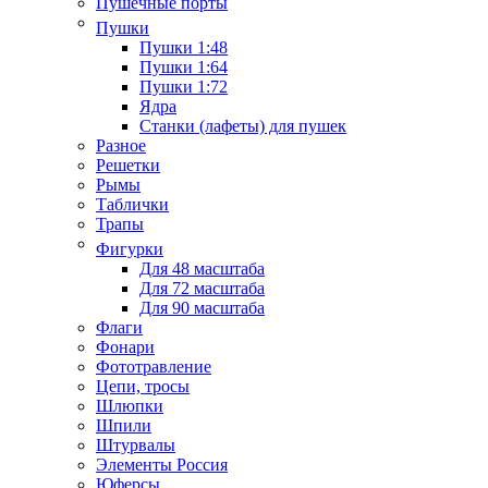
Пушечные порты
Пушки
Пушки 1:48
Пушки 1:64
Пушки 1:72
Ядра
Станки (лафеты) для пушек
Разное
Решетки
Рымы
Таблички
Трапы
Фигурки
Для 48 масштаба
Для 72 масштаба
Для 90 масштаба
Флаги
Фонари
Фототравление
Цепи, тросы
Шлюпки
Шпили
Штурвалы
Элементы Россия
Юферсы