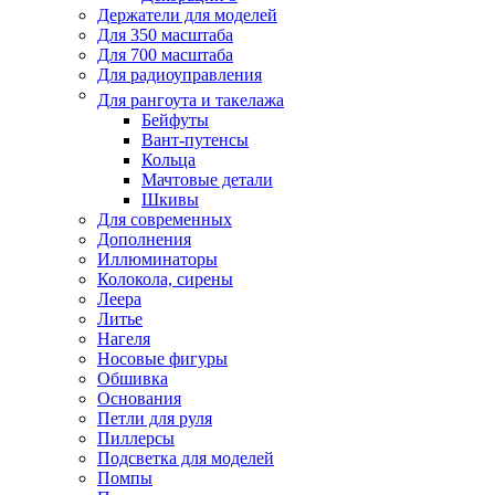
Держатели для моделей
Для 350 масштаба
Для 700 масштаба
Для радиоуправления
Для рангоута и такелажа
Бейфуты
Вант-путенсы
Кольца
Мачтовые детали
Шкивы
Для современных
Дополнения
Иллюминаторы
Колокола, сирены
Леера
Литье
Нагеля
Носовые фигуры
Обшивка
Основания
Петли для руля
Пиллерсы
Подсветка для моделей
Помпы