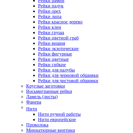
Рейки рамин
Рейки падук
Рейки орех
Рейки липа
Рейки красное дерево
Рейки клен
Рейки груша
Рейки цветной граб
Рейки вишня
Рейки экзотические
Рейки фигурные
Рейки цветные
Рейки гибкие
Рейки для палубы
Рейки для черновой обшивки
Рейки для чистовой обшивки
Круглые заготовки
Восьмигранные рейки
Ламель (листы)
Фанера
Нити
Нити ручной работы
Нити европейские
Проволока
Миниатюрные винтики