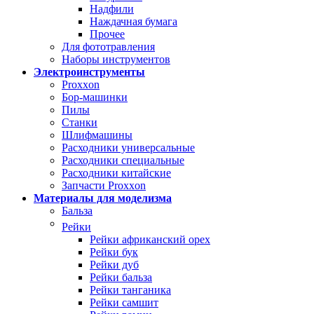
Надфили
Наждачная бумага
Прочее
Для фототравления
Наборы инструментов
Электроинструменты
Proxxon
Бор-машинки
Пилы
Станки
Шлифмашины
Расходники универсальные
Расходники специальные
Расходники китайские
Запчасти Proxxon
Материалы для моделизма
Бальза
Рейки
Рейки африканский орех
Рейки бук
Рейки дуб
Рейки бальза
Рейки танганика
Рейки самшит