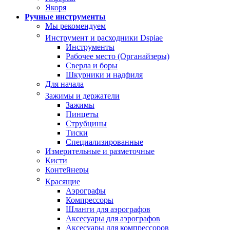
Якоря
Ручные инструменты
Мы рекомендуем
Инструмент и расходники Dspiae
Инструменты
Рабочее место (Органайзеры)
Сверла и боры
Шкурники и надфиля
Для начала
Зажимы и держатели
Зажимы
Пинцеты
Струбцины
Тиски
Специализированные
Измерительные и разметочные
Кисти
Контейнеры
Красящие
Аэрографы
Компрессоры
Шланги для аэрографов
Аксесуары для аэрографов
Аксесуары для компрессоров