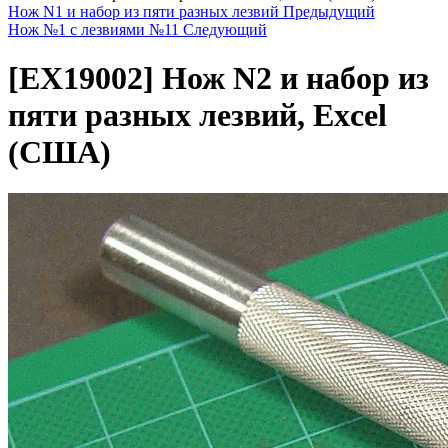
Нож N1 и набор из пяти разных лезвий
Предыдущий
Нож №1 с лезвиями №11
Следующий
[EX19002]
Нож N2 и набор из
пяти разных лезвий, Excel
(США)