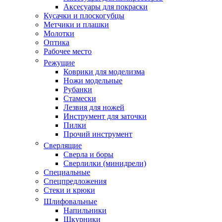
Аксесуары для покраски
Кусачки и плоскогубцы
Метчики и плашки
Молотки
Оптика
Рабочее место
Режущие
Коврики для моделизма
Ножи модельные
Рубанки
Стамески
Лезвия для ножей
Инструмент для заточки
Пилки
Прочий инструмент
Сверлящие
Сверла и боры
Сверлилки (минидрели)
Специальные
Спецпредложения
Стеки и крюки
Шлифовальные
Напильники
Шкурники