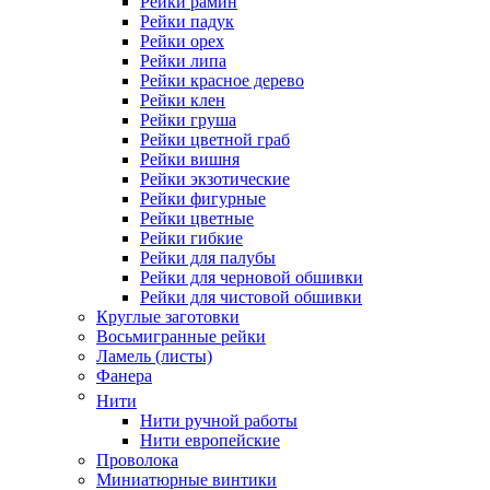
Рейки рамин
Рейки падук
Рейки орех
Рейки липа
Рейки красное дерево
Рейки клен
Рейки груша
Рейки цветной граб
Рейки вишня
Рейки экзотические
Рейки фигурные
Рейки цветные
Рейки гибкие
Рейки для палубы
Рейки для черновой обшивки
Рейки для чистовой обшивки
Круглые заготовки
Восьмигранные рейки
Ламель (листы)
Фанера
Нити
Нити ручной работы
Нити европейские
Проволока
Миниатюрные винтики