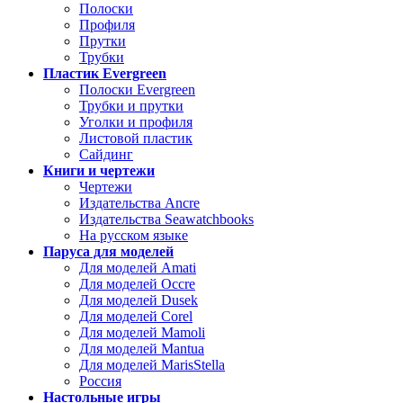
Полоски
Профиля
Прутки
Трубки
Пластик Evergreen
Полоски Evergreen
Трубки и прутки
Уголки и профиля
Листовой пластик
Сайдинг
Книги и чертежи
Чертежи
Издательства Ancre
Издательства Seawatchbooks
На русском языке
Паруса для моделей
Для моделей Amati
Для моделей Occre
Для моделей Dusek
Для моделей Corel
Для моделей Mamoli
Для моделей Mantua
Для моделей MarisStella
Россия
Настольные игры