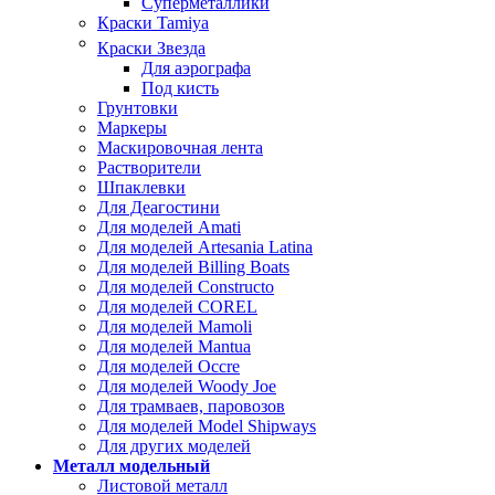
Суперметаллики
Краски Tamiya
Краски Звезда
Для аэрографа
Под кисть
Грунтовки
Маркеры
Маскировочная лента
Растворители
Шпаклевки
Для Деагостини
Для моделей Amati
Для моделей Artesania Latina
Для моделей Billing Boats
Для моделей Constructo
Для моделей COREL
Для моделей Mamoli
Для моделей Mantua
Для моделей Occre
Для моделей Woody Joe
Для трамваев, паровозов
Для моделей Model Shipways
Для других моделей
Металл модельный
Листовой металл