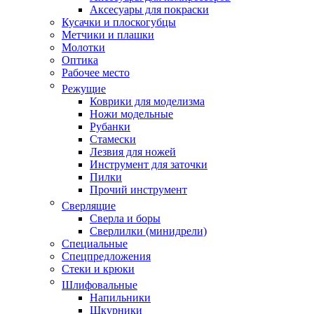
Аксесуары для покраски
Кусачки и плоскогубцы
Метчики и плашки
Молотки
Оптика
Рабочее место
Режущие
Коврики для моделизма
Ножи модельные
Рубанки
Стамески
Лезвия для ножей
Инструмент для заточки
Пилки
Прочий инструмент
Сверлящие
Сверла и боры
Сверлилки (минидрели)
Специальные
Спецпредложения
Стеки и крюки
Шлифовальные
Напильники
Шкурники