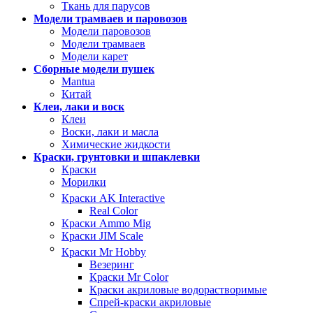
Ткань для парусов
Модели трамваев и паровозов
Модели паровозов
Модели трамваев
Модели карет
Сборные модели пушек
Mantua
Китай
Клеи, лаки и воск
Клеи
Воски, лаки и масла
Химические жидкости
Краски, грунтовки и шпаклевки
Краски
Морилки
Краски AK Interactive
Real Color
Краски Ammo Mig
Краски JIM Scale
Краски Mr Hobby
Везеринг
Краски Mr Color
Краски акриловые водорастворимые
Спрей-краски акриловые