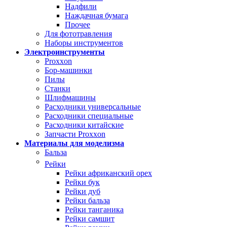
Надфили
Наждачная бумага
Прочее
Для фототравления
Наборы инструментов
Электроинструменты
Proxxon
Бор-машинки
Пилы
Станки
Шлифмашины
Расходники универсальные
Расходники специальные
Расходники китайские
Запчасти Proxxon
Материалы для моделизма
Бальза
Рейки
Рейки африканский орех
Рейки бук
Рейки дуб
Рейки бальза
Рейки танганика
Рейки самшит