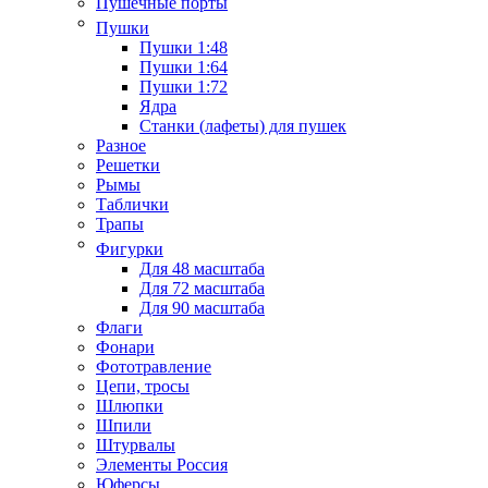
Пушечные порты
Пушки
Пушки 1:48
Пушки 1:64
Пушки 1:72
Ядра
Станки (лафеты) для пушек
Разное
Решетки
Рымы
Таблички
Трапы
Фигурки
Для 48 масштаба
Для 72 масштаба
Для 90 масштаба
Флаги
Фонари
Фототравление
Цепи, тросы
Шлюпки
Шпили
Штурвалы
Элементы Россия
Юферсы