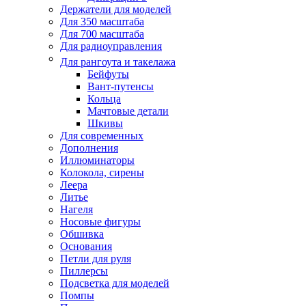
Держатели для моделей
Для 350 масштаба
Для 700 масштаба
Для радиоуправления
Для рангоута и такелажа
Бейфуты
Вант-путенсы
Кольца
Мачтовые детали
Шкивы
Для современных
Дополнения
Иллюминаторы
Колокола, сирены
Леера
Литье
Нагеля
Носовые фигуры
Обшивка
Основания
Петли для руля
Пиллерсы
Подсветка для моделей
Помпы