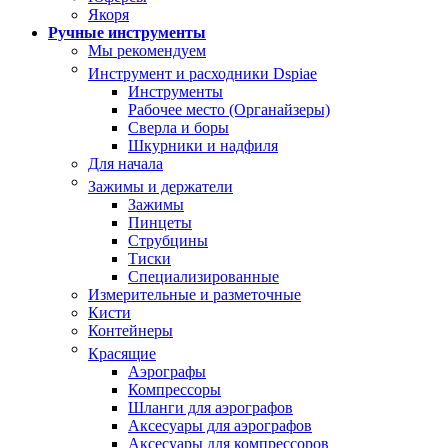
Якоря
Ручные инструменты
Мы рекомендуем
Инструмент и расходники Dspiae
Инструменты
Рабочее место (Органайзеры)
Сверла и боры
Шкурники и надфиля
Для начала
Зажимы и держатели
Зажимы
Пинцеты
Струбцины
Тиски
Специализированные
Измерительные и разметочные
Кисти
Контейнеры
Красящие
Аэрографы
Компрессоры
Шланги для аэрографов
Аксесуары для аэрографов
Аксесуары для компрессоров