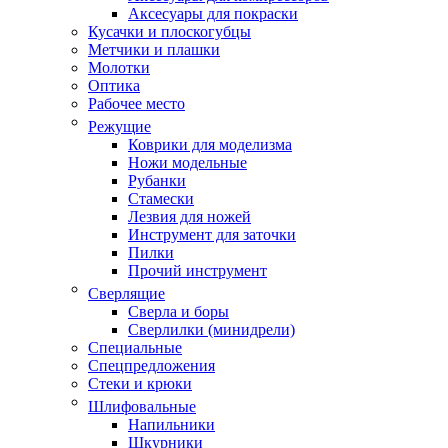
Аксесуары для покраски
Кусачки и плоскогубцы
Метчики и плашки
Молотки
Оптика
Рабочее место
Режущие
Коврики для моделизма
Ножи модельные
Рубанки
Стамески
Лезвия для ножей
Инструмент для заточки
Пилки
Прочий инструмент
Сверлящие
Сверла и боры
Сверлилки (минидрели)
Специальные
Спецпредложения
Стеки и крюки
Шлифовальные
Напильники
Шкурники