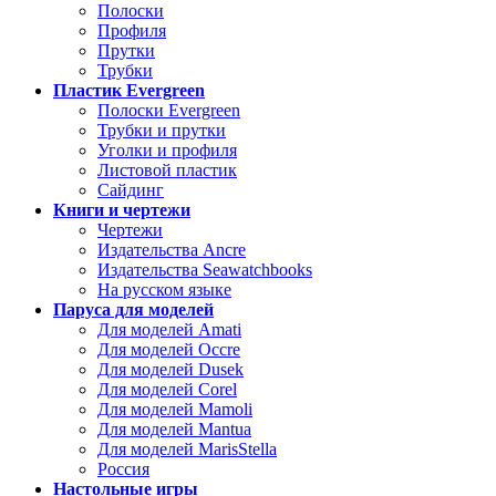
Полоски
Профиля
Прутки
Трубки
Пластик Evergreen
Полоски Evergreen
Трубки и прутки
Уголки и профиля
Листовой пластик
Сайдинг
Книги и чертежи
Чертежи
Издательства Ancre
Издательства Seawatchbooks
На русском языке
Паруса для моделей
Для моделей Amati
Для моделей Occre
Для моделей Dusek
Для моделей Corel
Для моделей Mamoli
Для моделей Mantua
Для моделей MarisStella
Россия
Настольные игры