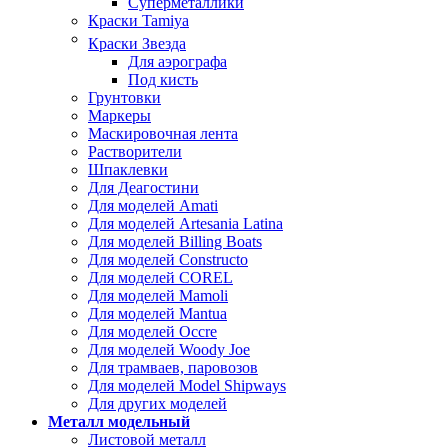
Суперметаллики
Краски Tamiya
Краски Звезда
Для аэрографа
Под кисть
Грунтовки
Маркеры
Маскировочная лента
Растворители
Шпаклевки
Для Деагостини
Для моделей Amati
Для моделей Artesania Latina
Для моделей Billing Boats
Для моделей Constructo
Для моделей COREL
Для моделей Mamoli
Для моделей Mantua
Для моделей Occre
Для моделей Woody Joe
Для трамваев, паровозов
Для моделей Model Shipways
Для других моделей
Металл модельный
Листовой металл