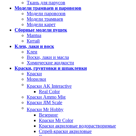
Ткань для парусов
Модели трамваев и паровозов
Модели паровозов
Модели трамваев
Модели карет
Сборные модели пушек
Mantua
Китай
Клеи, лаки и воск
Клеи
Воски, лаки и масла
Химические жидкости
Краски, грунтовки и шпаклевки
Краски
Морилки
Краски AK Interactive
Real Color
Краски Ammo Mig
Краски JIM Scale
Краски Mr Hobby
Везеринг
Краски Mr Color
Краски акриловые водорастворимые
Спрей-краски акриловые