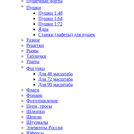
Пушечные порты
Пушки
Пушки 1:48
Пушки 1:64
Пушки 1:72
Ядра
Станки (лафеты) для пушек
Разное
Решетки
Рымы
Таблички
Трапы
Фигурки
Для 48 масштаба
Для 72 масштаба
Для 90 масштаба
Флаги
Фонари
Фототравление
Цепи, тросы
Шлюпки
Шпили
Штурвалы
Элементы Россия
Юферсы