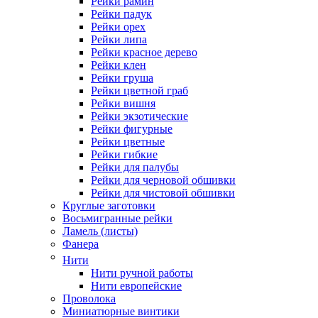
Рейки рамин
Рейки падук
Рейки орех
Рейки липа
Рейки красное дерево
Рейки клен
Рейки груша
Рейки цветной граб
Рейки вишня
Рейки экзотические
Рейки фигурные
Рейки цветные
Рейки гибкие
Рейки для палубы
Рейки для черновой обшивки
Рейки для чистовой обшивки
Круглые заготовки
Восьмигранные рейки
Ламель (листы)
Фанера
Нити
Нити ручной работы
Нити европейские
Проволока
Миниатюрные винтики