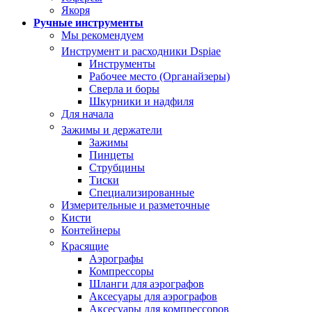
Якоря
Ручные инструменты
Мы рекомендуем
Инструмент и расходники Dspiae
Инструменты
Рабочее место (Органайзеры)
Сверла и боры
Шкурники и надфиля
Для начала
Зажимы и держатели
Зажимы
Пинцеты
Струбцины
Тиски
Специализированные
Измерительные и разметочные
Кисти
Контейнеры
Красящие
Аэрографы
Компрессоры
Шланги для аэрографов
Аксесуары для аэрографов
Аксесуары для компрессоров