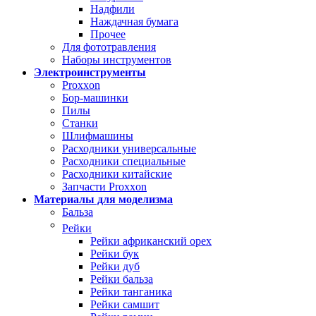
Надфили
Наждачная бумага
Прочее
Для фототравления
Наборы инструментов
Электроинструменты
Proxxon
Бор-машинки
Пилы
Станки
Шлифмашины
Расходники универсальные
Расходники специальные
Расходники китайские
Запчасти Proxxon
Материалы для моделизма
Бальза
Рейки
Рейки африканский орех
Рейки бук
Рейки дуб
Рейки бальза
Рейки танганика
Рейки самшит