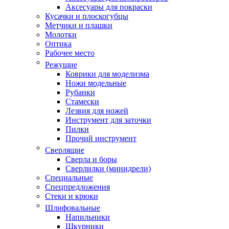
Аксесуары для покраски
Кусачки и плоскогубцы
Метчики и плашки
Молотки
Оптика
Рабочее место
Режущие
Коврики для моделизма
Ножи модельные
Рубанки
Стамески
Лезвия для ножей
Инструмент для заточки
Пилки
Прочий инструмент
Сверлящие
Сверла и боры
Сверлилки (минидрели)
Специальные
Спецпредложения
Стеки и крюки
Шлифовальные
Напильники
Шкурники