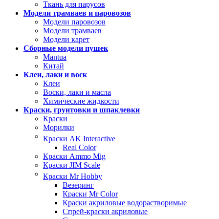
Ткань для парусов
Модели трамваев и паровозов
Модели паровозов
Модели трамваев
Модели карет
Сборные модели пушек
Mantua
Китай
Клеи, лаки и воск
Клеи
Воски, лаки и масла
Химические жидкости
Краски, грунтовки и шпаклевки
Краски
Морилки
Краски AK Interactive
Real Color
Краски Ammo Mig
Краски JIM Scale
Краски Mr Hobby
Везеринг
Краски Mr Color
Краски акриловые водорастворимые
Спрей-краски акриловые