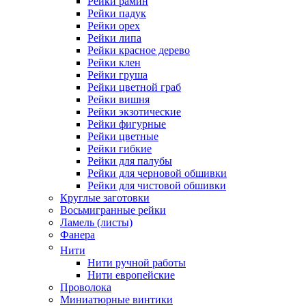
Рейки рамин
Рейки падук
Рейки орех
Рейки липа
Рейки красное дерево
Рейки клен
Рейки груша
Рейки цветной граб
Рейки вишня
Рейки экзотические
Рейки фигурные
Рейки цветные
Рейки гибкие
Рейки для палубы
Рейки для черновой обшивки
Рейки для чистовой обшивки
Круглые заготовки
Восьмигранные рейки
Ламель (листы)
Фанера
Нити
Нити ручной работы
Нити европейские
Проволока
Миниатюрные винтики