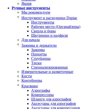
Якоря
Ручные инструменты
Мы рекомендуем
Инструмент и расходники Dspiae
Инструменты
Рабочее место (Органайзеры)
Сверла и боры
Шкурники и надфиля
Для начала
Зажимы и держатели
Зажимы
Пинцеты
Струбцины
Тиски
Специализированные
Измерительные и разметочные
Кисти
Контейнеры
Красящие
Аэрографы
Компрессоры
Шланги для аэрографов
Аксесуары для аэрографов
Аксесуары для компрессоров