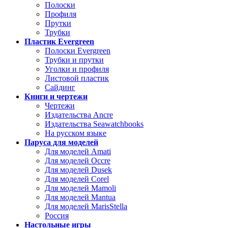
Полоски
Профиля
Прутки
Трубки
Пластик Evergreen
Полоски Evergreen
Трубки и прутки
Уголки и профиля
Листовой пластик
Сайдинг
Книги и чертежи
Чертежи
Издательства Ancre
Издательства Seawatchbooks
На русском языке
Паруса для моделей
Для моделей Amati
Для моделей Occre
Для моделей Dusek
Для моделей Corel
Для моделей Mamoli
Для моделей Mantua
Для моделей MarisStella
Россия
Настольные игры