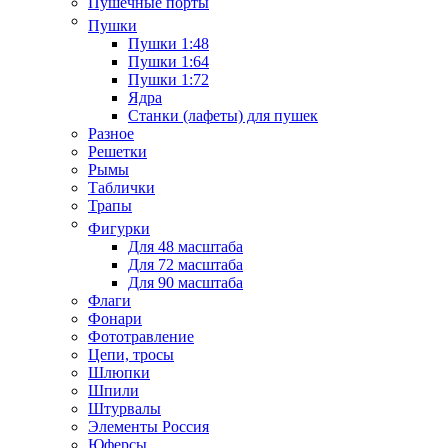
Пушечные порты
Пушки
Пушки 1:48
Пушки 1:64
Пушки 1:72
Ядра
Станки (лафеты) для пушек
Разное
Решетки
Рымы
Таблички
Трапы
Фигурки
Для 48 масштаба
Для 72 масштаба
Для 90 масштаба
Флаги
Фонари
Фототравление
Цепи, тросы
Шлюпки
Шпили
Штурвалы
Элементы Россия
Юферсы