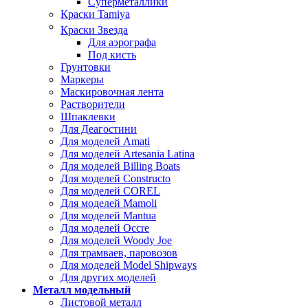
Суперметаллики
Краски Tamiya
Краски Звезда
Для аэрографа
Под кисть
Грунтовки
Маркеры
Маскировочная лента
Растворители
Шпаклевки
Для Деагостини
Для моделей Amati
Для моделей Artesania Latina
Для моделей Billing Boats
Для моделей Constructo
Для моделей COREL
Для моделей Mamoli
Для моделей Mantua
Для моделей Occre
Для моделей Woody Joe
Для трамваев, паровозов
Для моделей Model Shipways
Для других моделей
Металл модельный
Листовой металл