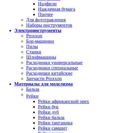
Надфили
Наждачная бумага
Прочее
Для фототравления
Наборы инструментов
Электроинструменты
Proxxon
Бор-машинки
Пилы
Станки
Шлифмашины
Расходники универсальные
Расходники специальные
Расходники китайские
Запчасти Proxxon
Материалы для моделизма
Бальза
Рейки
Рейки африканский орех
Рейки бук
Рейки дуб
Рейки бальза
Рейки танганика
Рейки самшит