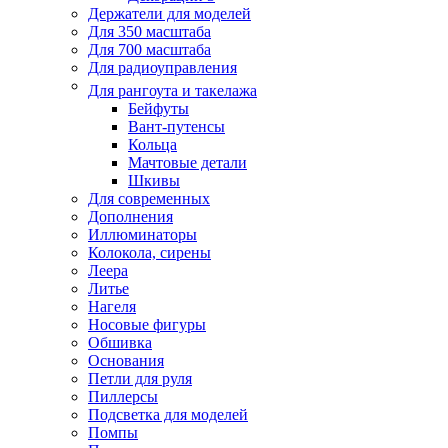
Держатели для моделей
Для 350 масштаба
Для 700 масштаба
Для радиоуправления
Для рангоута и такелажа
Бейфуты
Вант-путенсы
Кольца
Мачтовые детали
Шкивы
Для современных
Дополнения
Иллюминаторы
Колокола, сирены
Леера
Литье
Нагеля
Носовые фигуры
Обшивка
Основания
Петли для руля
Пиллерсы
Подсветка для моделей
Помпы