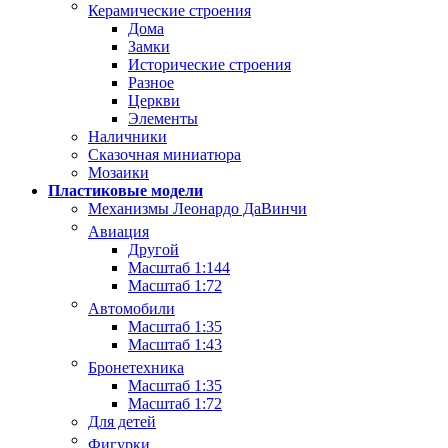
Керамические строения
Дома
Замки
Исторические строения
Разное
Церкви
Элементы
Наличники
Сказочная миниатюра
Мозаики
Пластиковые модели
Механизмы Леонардо ДаВинчи
Авиация
Другой
Масштаб 1:144
Масштаб 1:72
Автомобили
Масштаб 1:35
Масштаб 1:43
Бронетехника
Масштаб 1:35
Масштаб 1:72
Для детей
Фигурки