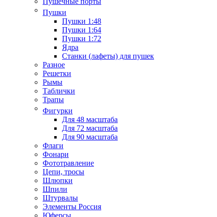
Пушечные порты
Пушки
Пушки 1:48
Пушки 1:64
Пушки 1:72
Ядра
Станки (лафеты) для пушек
Разное
Решетки
Рымы
Таблички
Трапы
Фигурки
Для 48 масштаба
Для 72 масштаба
Для 90 масштаба
Флаги
Фонари
Фототравление
Цепи, тросы
Шлюпки
Шпили
Штурвалы
Элементы Россия
Юферсы