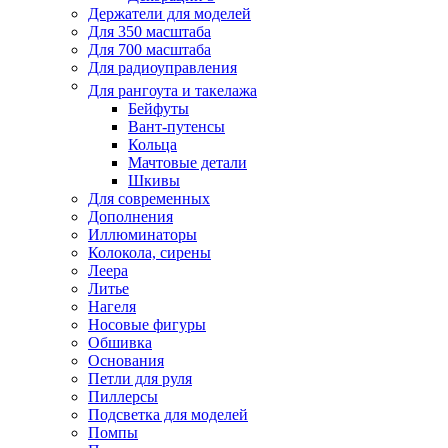
Держатели для моделей
Для 350 масштаба
Для 700 масштаба
Для радиоуправления
Для рангоута и такелажа
Бейфуты
Вант-путенсы
Кольца
Мачтовые детали
Шкивы
Для современных
Дополнения
Иллюминаторы
Колокола, сирены
Леера
Литье
Нагеля
Носовые фигуры
Обшивка
Основания
Петли для руля
Пиллерсы
Подсветка для моделей
Помпы