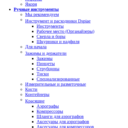
Якоря
Ручные инструменты
Мы рекомендуем
Инструмент и расходники Dspiae
Инструменты
Рабочее место (Органайзеры)
Сверла и боры
Шкурники и надфиля
Для начала
Зажимы и держатели
Зажимы
Пинцеты
Струбцины
Тиски
Специализированные
Измерительные и разметочные
Кисти
Контейнеры
Красящие
Аэрографы
Компрессоры
Шланги для аэрографов
Аксесуары для аэрографов
Аксесуары для компрессоров