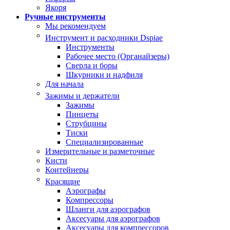
Якоря
Ручные инструменты
Мы рекомендуем
Инструмент и расходники Dspiae
Инструменты
Рабочее место (Органайзеры)
Сверла и боры
Шкурники и надфиля
Для начала
Зажимы и держатели
Зажимы
Пинцеты
Струбцины
Тиски
Специализированные
Измерительные и разметочные
Кисти
Контейнеры
Красящие
Аэрографы
Компрессоры
Шланги для аэрографов
Аксесуары для аэрографов
Аксесуары для компрессоров