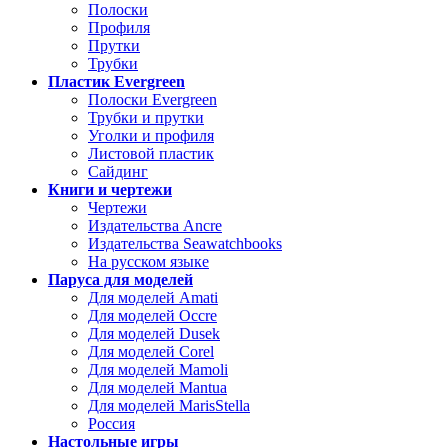
Полоски
Профиля
Прутки
Трубки
Пластик Evergreen
Полоски Evergreen
Трубки и прутки
Уголки и профиля
Листовой пластик
Сайдинг
Книги и чертежи
Чертежи
Издательства Ancre
Издательства Seawatchbooks
На русском языке
Паруса для моделей
Для моделей Amati
Для моделей Occre
Для моделей Dusek
Для моделей Corel
Для моделей Mamoli
Для моделей Mantua
Для моделей MarisStella
Россия
Настольные игры