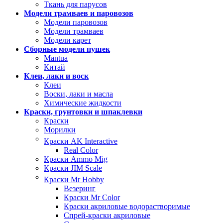
Ткань для парусов
Модели трамваев и паровозов
Модели паровозов
Модели трамваев
Модели карет
Сборные модели пушек
Mantua
Китай
Клеи, лаки и воск
Клеи
Воски, лаки и масла
Химические жидкости
Краски, грунтовки и шпаклевки
Краски
Морилки
Краски AK Interactive
Real Color
Краски Ammo Mig
Краски JIM Scale
Краски Mr Hobby
Везеринг
Краски Mr Color
Краски акриловые водорастворимые
Спрей-краски акриловые