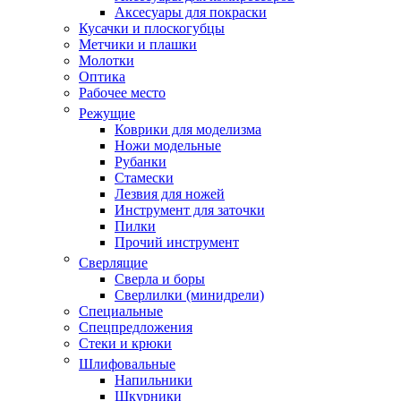
Аксесуары для покраски
Кусачки и плоскогубцы
Метчики и плашки
Молотки
Оптика
Рабочее место
Режущие
Коврики для моделизма
Ножи модельные
Рубанки
Стамески
Лезвия для ножей
Инструмент для заточки
Пилки
Прочий инструмент
Сверлящие
Сверла и боры
Сверлилки (минидрели)
Специальные
Спецпредложения
Стеки и крюки
Шлифовальные
Напильники
Шкурники