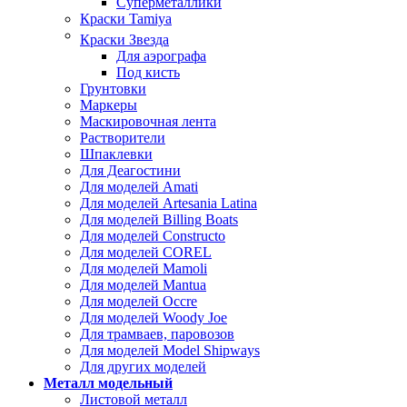
Суперметаллики
Краски Tamiya
Краски Звезда
Для аэрографа
Под кисть
Грунтовки
Маркеры
Маскировочная лента
Растворители
Шпаклевки
Для Деагостини
Для моделей Amati
Для моделей Artesania Latina
Для моделей Billing Boats
Для моделей Constructo
Для моделей COREL
Для моделей Mamoli
Для моделей Mantua
Для моделей Occre
Для моделей Woody Joe
Для трамваев, паровозов
Для моделей Model Shipways
Для других моделей
Металл модельный
Листовой металл