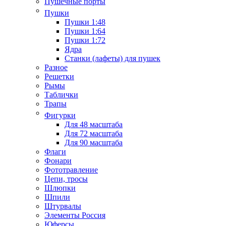
Пушечные порты
Пушки
Пушки 1:48
Пушки 1:64
Пушки 1:72
Ядра
Станки (лафеты) для пушек
Разное
Решетки
Рымы
Таблички
Трапы
Фигурки
Для 48 масштаба
Для 72 масштаба
Для 90 масштаба
Флаги
Фонари
Фототравление
Цепи, тросы
Шлюпки
Шпили
Штурвалы
Элементы Россия
Юферсы