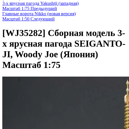
3-х ярусная пагода Yakushiji (западная)
Масштаб 1:75
Предыдущий
Главные ворота Nikko (новая версия)
Масштаб 1:50
Следующий
[WJ35282]
Сборная модель 3-
х ярусная пагода SEIGANTO-
JI, Woody Joe (Япония)
Масштаб 1:75