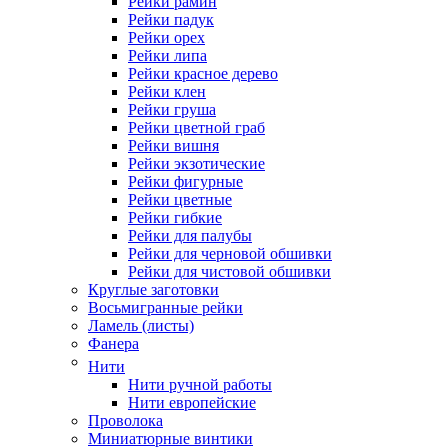
Рейки рамин
Рейки падук
Рейки орех
Рейки липа
Рейки красное дерево
Рейки клен
Рейки груша
Рейки цветной граб
Рейки вишня
Рейки экзотические
Рейки фигурные
Рейки цветные
Рейки гибкие
Рейки для палубы
Рейки для черновой обшивки
Рейки для чистовой обшивки
Круглые заготовки
Восьмигранные рейки
Ламель (листы)
Фанера
Нити
Нити ручной работы
Нити европейские
Проволока
Миниатюрные винтики