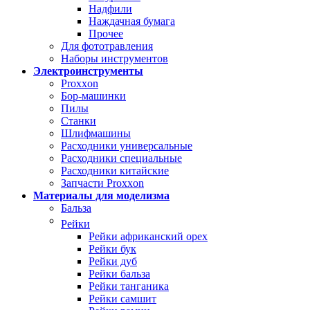
Надфили
Наждачная бумага
Прочее
Для фототравления
Наборы инструментов
Электроинструменты
Proxxon
Бор-машинки
Пилы
Станки
Шлифмашины
Расходники универсальные
Расходники специальные
Расходники китайские
Запчасти Proxxon
Материалы для моделизма
Бальза
Рейки
Рейки африканский орех
Рейки бук
Рейки дуб
Рейки бальза
Рейки танганика
Рейки самшит