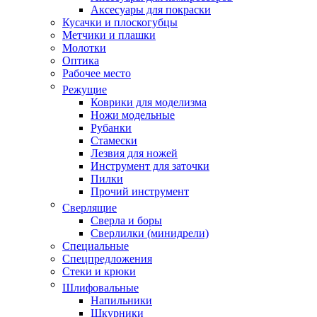
Аксесуары для покраски
Кусачки и плоскогубцы
Метчики и плашки
Молотки
Оптика
Рабочее место
Режущие
Коврики для моделизма
Ножи модельные
Рубанки
Стамески
Лезвия для ножей
Инструмент для заточки
Пилки
Прочий инструмент
Сверлящие
Сверла и боры
Сверлилки (минидрели)
Специальные
Спецпредложения
Стеки и крюки
Шлифовальные
Напильники
Шкурники