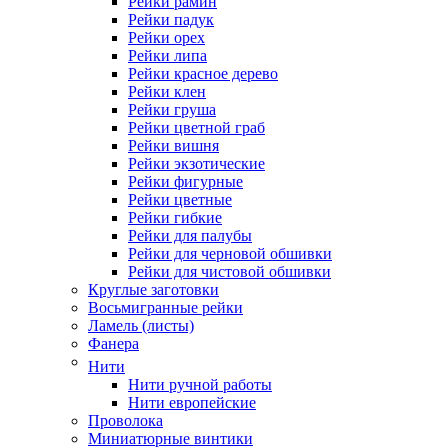
Рейки рамин
Рейки падук
Рейки орех
Рейки липа
Рейки красное дерево
Рейки клен
Рейки груша
Рейки цветной граб
Рейки вишня
Рейки экзотические
Рейки фигурные
Рейки цветные
Рейки гибкие
Рейки для палубы
Рейки для черновой обшивки
Рейки для чистовой обшивки
Круглые заготовки
Восьмигранные рейки
Ламель (листы)
Фанера
Нити
Нити ручной работы
Нити европейские
Проволока
Миниатюрные винтики