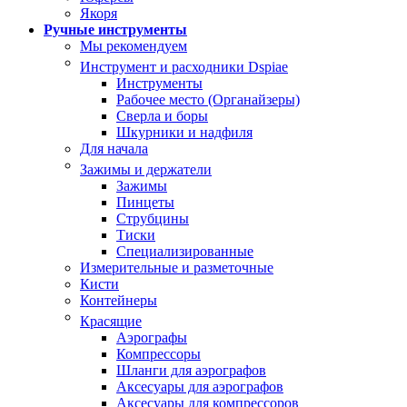
Якоря
Ручные инструменты
Мы рекомендуем
Инструмент и расходники Dspiae
Инструменты
Рабочее место (Органайзеры)
Сверла и боры
Шкурники и надфиля
Для начала
Зажимы и держатели
Зажимы
Пинцеты
Струбцины
Тиски
Специализированные
Измерительные и разметочные
Кисти
Контейнеры
Красящие
Аэрографы
Компрессоры
Шланги для аэрографов
Аксесуары для аэрографов
Аксесуары для компрессоров