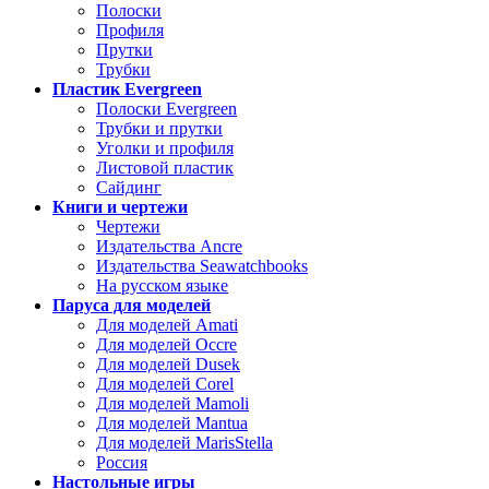
Полоски
Профиля
Прутки
Трубки
Пластик Evergreen
Полоски Evergreen
Трубки и прутки
Уголки и профиля
Листовой пластик
Сайдинг
Книги и чертежи
Чертежи
Издательства Ancre
Издательства Seawatchbooks
На русском языке
Паруса для моделей
Для моделей Amati
Для моделей Occre
Для моделей Dusek
Для моделей Corel
Для моделей Mamoli
Для моделей Mantua
Для моделей MarisStella
Россия
Настольные игры