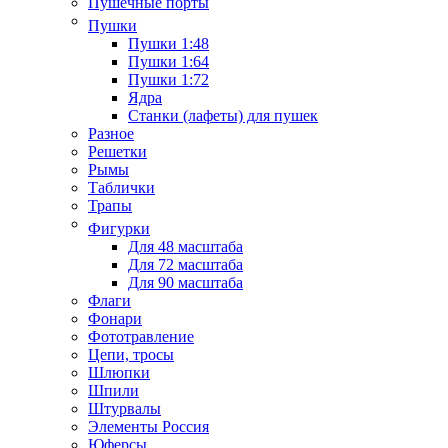
Пушечные порты
Пушки
Пушки 1:48
Пушки 1:64
Пушки 1:72
Ядра
Станки (лафеты) для пушек
Разное
Решетки
Рымы
Таблички
Трапы
Фигурки
Для 48 масштаба
Для 72 масштаба
Для 90 масштаба
Флаги
Фонари
Фототравление
Цепи, тросы
Шлюпки
Шпили
Штурвалы
Элементы Россия
Юферсы