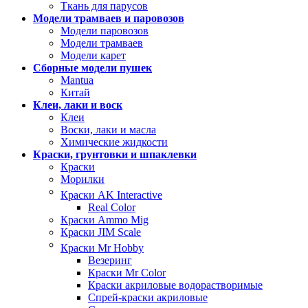
Ткань для парусов
Модели трамваев и паровозов
Модели паровозов
Модели трамваев
Модели карет
Сборные модели пушек
Mantua
Китай
Клеи, лаки и воск
Клеи
Воски, лаки и масла
Химические жидкости
Краски, грунтовки и шпаклевки
Краски
Морилки
Краски AK Interactive
Real Color
Краски Ammo Mig
Краски JIM Scale
Краски Mr Hobby
Везеринг
Краски Mr Color
Краски акриловые водорастворимые
Спрей-краски акриловые