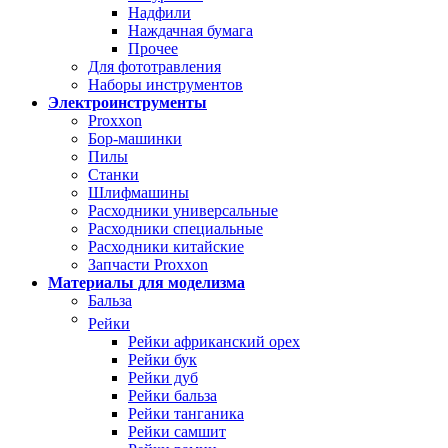
Надфили
Наждачная бумага
Прочее
Для фототравления
Наборы инструментов
Электроинструменты
Proxxon
Бор-машинки
Пилы
Станки
Шлифмашины
Расходники универсальные
Расходники специальные
Расходники китайские
Запчасти Proxxon
Материалы для моделизма
Бальза
Рейки
Рейки африканский орех
Рейки бук
Рейки дуб
Рейки бальза
Рейки танганика
Рейки самшит