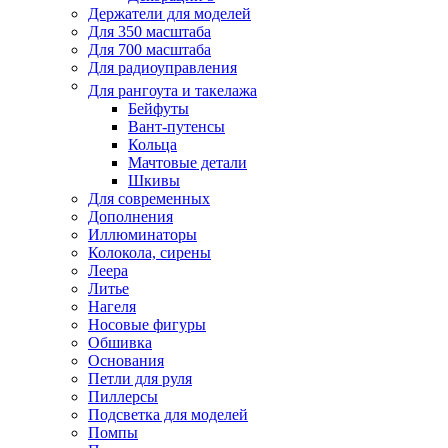
Держатели для моделей
Для 350 масштаба
Для 700 масштаба
Для радиоуправления
Для рангоута и такелажа
Бейфуты
Вант-путенсы
Кольца
Мачтовые детали
Шкивы
Для современных
Дополнения
Иллюминаторы
Колокола, сирены
Леера
Литье
Нагеля
Носовые фигуры
Обшивка
Основания
Петли для руля
Пиллерсы
Подсветка для моделей
Помпы