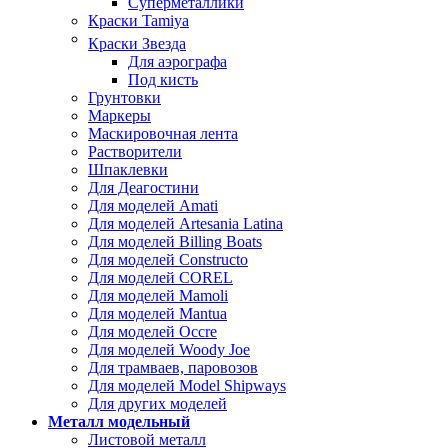
Суперметаллики
Краски Tamiya
Краски Звезда
Для аэрографа
Под кисть
Грунтовки
Маркеры
Маскировочная лента
Растворители
Шпаклевки
Для Деагостини
Для моделей Amati
Для моделей Artesania Latina
Для моделей Billing Boats
Для моделей Constructo
Для моделей COREL
Для моделей Mamoli
Для моделей Mantua
Для моделей Occre
Для моделей Woody Joe
Для трамваев, паровозов
Для моделей Model Shipways
Для других моделей
Металл модельный
Листовой металл