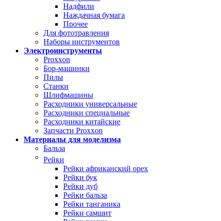
Надфили
Наждачная бумага
Прочее
Для фототравления
Наборы инструментов
Электроинструменты
Proxxon
Бор-машинки
Пилы
Станки
Шлифмашины
Расходники универсальные
Расходники специальные
Расходники китайские
Запчасти Proxxon
Материалы для моделизма
Бальза
Рейки
Рейки африканский орех
Рейки бук
Рейки дуб
Рейки бальза
Рейки танганика
Рейки самшит