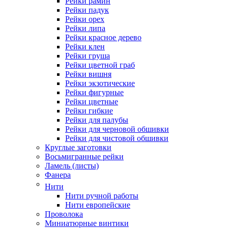
Рейки рамин
Рейки падук
Рейки орех
Рейки липа
Рейки красное дерево
Рейки клен
Рейки груша
Рейки цветной граб
Рейки вишня
Рейки экзотические
Рейки фигурные
Рейки цветные
Рейки гибкие
Рейки для палубы
Рейки для черновой обшивки
Рейки для чистовой обшивки
Круглые заготовки
Восьмигранные рейки
Ламель (листы)
Фанера
Нити
Нити ручной работы
Нити европейские
Проволока
Миниатюрные винтики