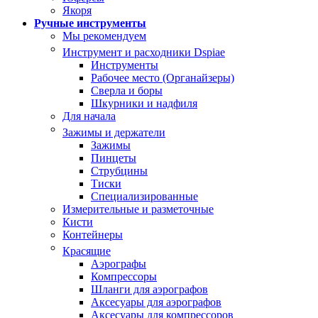
Якоря
Ручные инструменты
Мы рекомендуем
Инструмент и расходники Dspiae
Инструменты
Рабочее место (Органайзеры)
Сверла и боры
Шкурники и надфиля
Для начала
Зажимы и держатели
Зажимы
Пинцеты
Струбцины
Тиски
Специализированные
Измерительные и разметочные
Кисти
Контейнеры
Красящие
Аэрографы
Компрессоры
Шланги для аэрографов
Аксесуары для аэрографов
Аксесуары для компрессоров