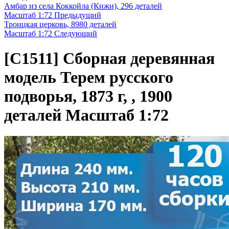
Амбар из села Коккойла (Кижи), 296 деталей
Масштаб 1:72
Предыдущий
Троицкая церковь, 8980 деталей
Масштаб 1:72
Следующий
[C1511]
Сборная деревянная
модель Терем русского
подворья, 1873 г, , 1900
деталей Масштаб 1:72