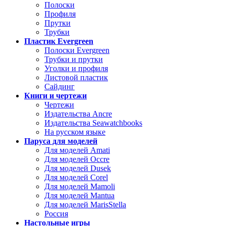
Полоски
Профиля
Прутки
Трубки
Пластик Evergreen
Полоски Evergreen
Трубки и прутки
Уголки и профиля
Листовой пластик
Сайдинг
Книги и чертежи
Чертежи
Издательства Ancre
Издательства Seawatchbooks
На русском языке
Паруса для моделей
Для моделей Amati
Для моделей Occre
Для моделей Dusek
Для моделей Corel
Для моделей Mamoli
Для моделей Mantua
Для моделей MarisStella
Россия
Настольные игры