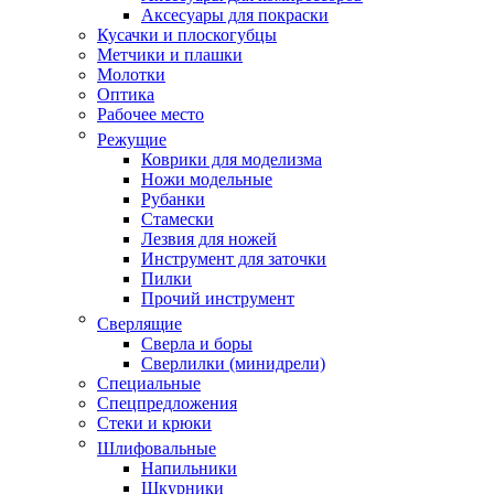
Аксесуары для покраски
Кусачки и плоскогубцы
Метчики и плашки
Молотки
Оптика
Рабочее место
Режущие
Коврики для моделизма
Ножи модельные
Рубанки
Стамески
Лезвия для ножей
Инструмент для заточки
Пилки
Прочий инструмент
Сверлящие
Сверла и боры
Сверлилки (минидрели)
Специальные
Спецпредложения
Стеки и крюки
Шлифовальные
Напильники
Шкурники