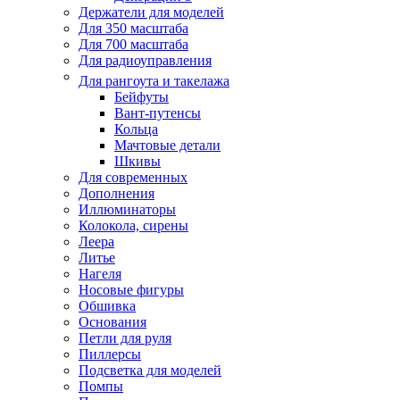
Держатели для моделей
Для 350 масштаба
Для 700 масштаба
Для радиоуправления
Для рангоута и такелажа
Бейфуты
Вант-путенсы
Кольца
Мачтовые детали
Шкивы
Для современных
Дополнения
Иллюминаторы
Колокола, сирены
Леера
Литье
Нагеля
Носовые фигуры
Обшивка
Основания
Петли для руля
Пиллерсы
Подсветка для моделей
Помпы