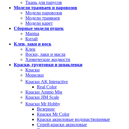
Ткань для парусов
Модели трамваев и паровозов
Модели паровозов
Модели трамваев
Модели карет
Сборные модели пушек
Mantua
Китай
Клеи, лаки и воск
Клеи
Воски, лаки и масла
Химические жидкости
Краски, грунтовки и шпаклевки
Краски
Морилки
Краски AK Interactive
Real Color
Краски Ammo Mig
Краски JIM Scale
Краски Mr Hobby
Везеринг
Краски Mr Color
Краски акриловые водорастворимые
Спрей-краски акриловые