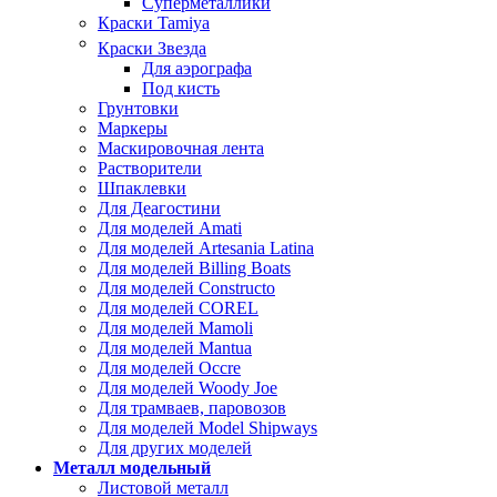
Суперметаллики
Краски Tamiya
Краски Звезда
Для аэрографа
Под кисть
Грунтовки
Маркеры
Маскировочная лента
Растворители
Шпаклевки
Для Деагостини
Для моделей Amati
Для моделей Artesania Latina
Для моделей Billing Boats
Для моделей Constructo
Для моделей COREL
Для моделей Mamoli
Для моделей Mantua
Для моделей Occre
Для моделей Woody Joe
Для трамваев, паровозов
Для моделей Model Shipways
Для других моделей
Металл модельный
Листовой металл