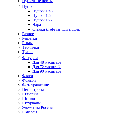
Пушечные порты
Пушки
Пушки 1:48
Пушки 1:64
Пушки 1:72
Ядра
Станки (лафеты) для пушек
Разное
Решетки
Рымы
Таблички
Трапы
Фигурки
Для 48 масштаба
Для 72 масштаба
Для 90 масштаба
Флаги
Фонари
Фототравление
Цепи, тросы
Шлюпки
Шпили
Штурвалы
Элементы Россия
Юферсы