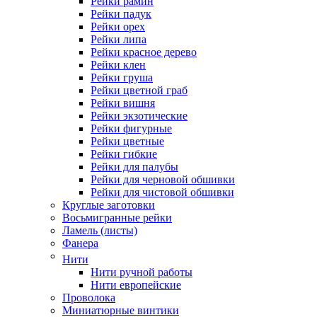
Рейки рамин
Рейки падук
Рейки орех
Рейки липа
Рейки красное дерево
Рейки клен
Рейки груша
Рейки цветной граб
Рейки вишня
Рейки экзотические
Рейки фигурные
Рейки цветные
Рейки гибкие
Рейки для палубы
Рейки для черновой обшивки
Рейки для чистовой обшивки
Круглые заготовки
Восьмигранные рейки
Ламель (листы)
Фанера
Нити
Нити ручной работы
Нити европейские
Проволока
Миниатюрные винтики