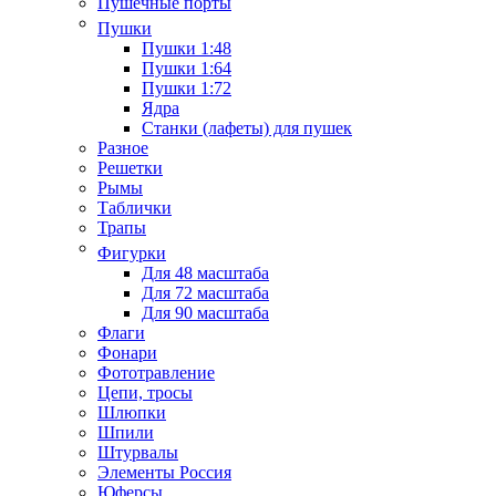
Пушечные порты
Пушки
Пушки 1:48
Пушки 1:64
Пушки 1:72
Ядра
Станки (лафеты) для пушек
Разное
Решетки
Рымы
Таблички
Трапы
Фигурки
Для 48 масштаба
Для 72 масштаба
Для 90 масштаба
Флаги
Фонари
Фототравление
Цепи, тросы
Шлюпки
Шпили
Штурвалы
Элементы Россия
Юферсы