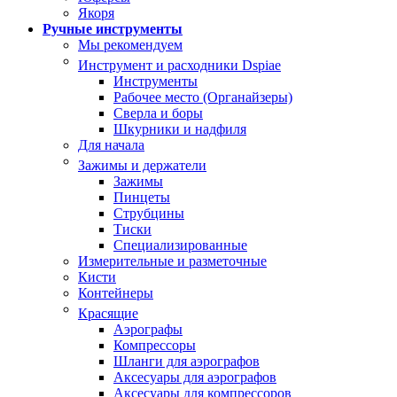
Якоря
Ручные инструменты
Мы рекомендуем
Инструмент и расходники Dspiae
Инструменты
Рабочее место (Органайзеры)
Сверла и боры
Шкурники и надфиля
Для начала
Зажимы и держатели
Зажимы
Пинцеты
Струбцины
Тиски
Специализированные
Измерительные и разметочные
Кисти
Контейнеры
Красящие
Аэрографы
Компрессоры
Шланги для аэрографов
Аксесуары для аэрографов
Аксесуары для компрессоров