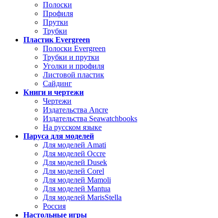
Полоски
Профиля
Прутки
Трубки
Пластик Evergreen
Полоски Evergreen
Трубки и прутки
Уголки и профиля
Листовой пластик
Сайдинг
Книги и чертежи
Чертежи
Издательства Ancre
Издательства Seawatchbooks
На русском языке
Паруса для моделей
Для моделей Amati
Для моделей Occre
Для моделей Dusek
Для моделей Corel
Для моделей Mamoli
Для моделей Mantua
Для моделей MarisStella
Россия
Настольные игры