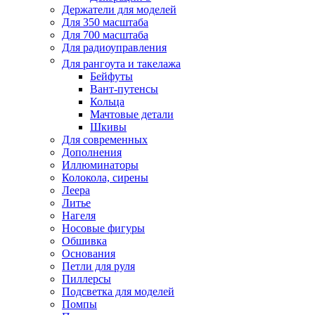
Держатели для моделей
Для 350 масштаба
Для 700 масштаба
Для радиоуправления
Для рангоута и такелажа
Бейфуты
Вант-путенсы
Кольца
Мачтовые детали
Шкивы
Для современных
Дополнения
Иллюминаторы
Колокола, сирены
Леера
Литье
Нагеля
Носовые фигуры
Обшивка
Основания
Петли для руля
Пиллерсы
Подсветка для моделей
Помпы