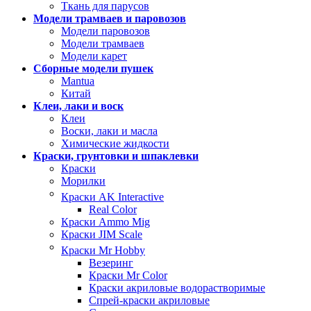
Ткань для парусов
Модели трамваев и паровозов
Модели паровозов
Модели трамваев
Модели карет
Сборные модели пушек
Mantua
Китай
Клеи, лаки и воск
Клеи
Воски, лаки и масла
Химические жидкости
Краски, грунтовки и шпаклевки
Краски
Морилки
Краски AK Interactive
Real Color
Краски Ammo Mig
Краски JIM Scale
Краски Mr Hobby
Везеринг
Краски Mr Color
Краски акриловые водорастворимые
Спрей-краски акриловые