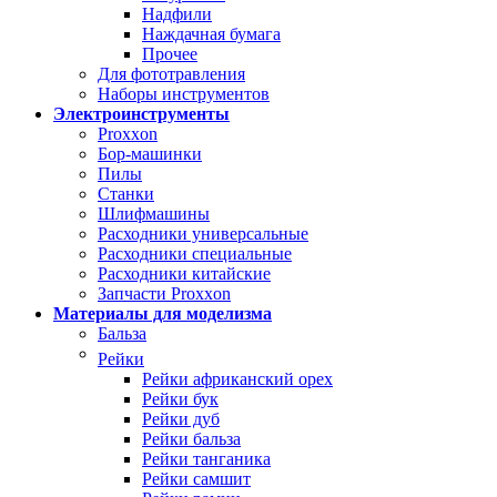
Надфили
Наждачная бумага
Прочее
Для фототравления
Наборы инструментов
Электроинструменты
Proxxon
Бор-машинки
Пилы
Станки
Шлифмашины
Расходники универсальные
Расходники специальные
Расходники китайские
Запчасти Proxxon
Материалы для моделизма
Бальза
Рейки
Рейки африканский орех
Рейки бук
Рейки дуб
Рейки бальза
Рейки танганика
Рейки самшит