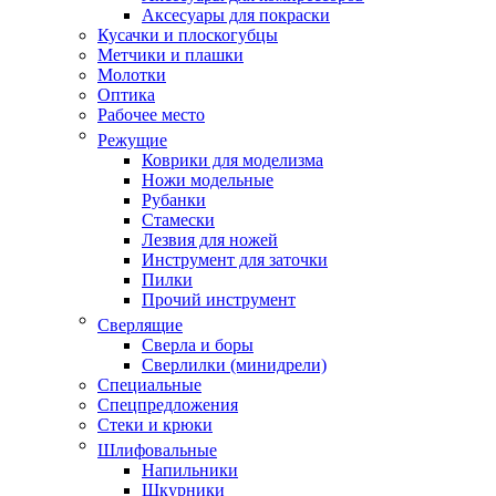
Аксесуары для покраски
Кусачки и плоскогубцы
Метчики и плашки
Молотки
Оптика
Рабочее место
Режущие
Коврики для моделизма
Ножи модельные
Рубанки
Стамески
Лезвия для ножей
Инструмент для заточки
Пилки
Прочий инструмент
Сверлящие
Сверла и боры
Сверлилки (минидрели)
Специальные
Спецпредложения
Стеки и крюки
Шлифовальные
Напильники
Шкурники