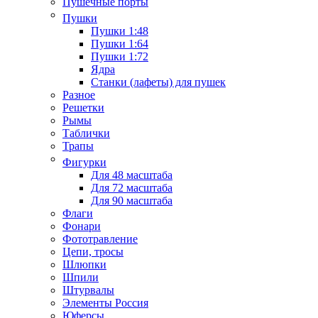
Пушечные порты
Пушки
Пушки 1:48
Пушки 1:64
Пушки 1:72
Ядра
Станки (лафеты) для пушек
Разное
Решетки
Рымы
Таблички
Трапы
Фигурки
Для 48 масштаба
Для 72 масштаба
Для 90 масштаба
Флаги
Фонари
Фототравление
Цепи, тросы
Шлюпки
Шпили
Штурвалы
Элементы Россия
Юферсы