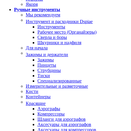
Якоря
Ручные инструменты
Мы рекомендуем
Инструмент и расходники Dspiae
Инструменты
Рабочее место (Органайзеры)
Сверла и боры
Шкурники и надфиля
Для начала
Зажимы и держатели
Зажимы
Пинцеты
Струбцины
Тиски
Специализированные
Измерительные и разметочные
Кисти
Контейнеры
Красящие
Аэрографы
Компрессоры
Шланги для аэрографов
Аксесуары для аэрографов
Аксесуары для компрессоров