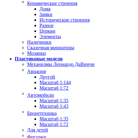
Керамические строения
Дома
Замки
Исторические строения
Разное
Церкви
Элементы
Наличники
Сказочная миниатюра
Мозаики
Пластиковые модели
Механизмы Леонардо ДаВинчи
Авиация
Другой
Масштаб 1:144
Масштаб 1:72
Автомобили
Масштаб 1:35
Масштаб 1:43
Бронетехника
Масштаб 1:35
Масштаб 1:72
Для детей
Фигурки