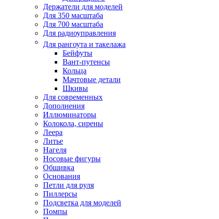
Держатели для моделей
Для 350 масштаба
Для 700 масштаба
Для радиоуправления
Для рангоута и такелажа
Бейфуты
Вант-путенсы
Кольца
Мачтовые детали
Шкивы
Для современных
Дополнения
Иллюминаторы
Колокола, сирены
Леера
Литье
Нагеля
Носовые фигуры
Обшивка
Основания
Петли для руля
Пиллерсы
Подсветка для моделей
Помпы