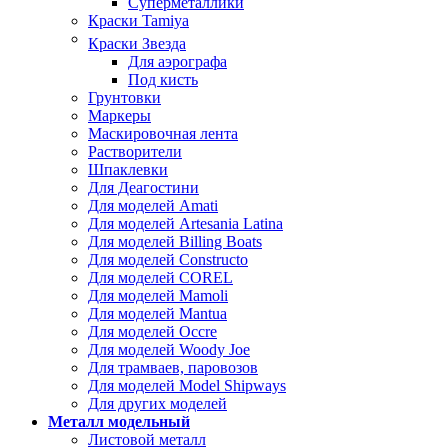
Суперметаллики
Краски Tamiya
Краски Звезда
Для аэрографа
Под кисть
Грунтовки
Маркеры
Маскировочная лента
Растворители
Шпаклевки
Для Деагостини
Для моделей Amati
Для моделей Artesania Latina
Для моделей Billing Boats
Для моделей Constructo
Для моделей COREL
Для моделей Mamoli
Для моделей Mantua
Для моделей Occre
Для моделей Woody Joe
Для трамваев, паровозов
Для моделей Model Shipways
Для других моделей
Металл модельный
Листовой металл