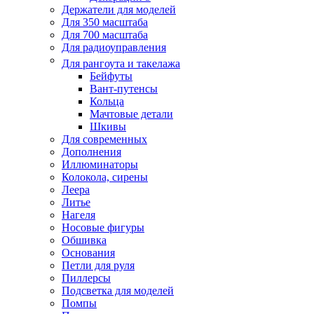
Держатели для моделей
Для 350 масштаба
Для 700 масштаба
Для радиоуправления
Для рангоута и такелажа
Бейфуты
Вант-путенсы
Кольца
Мачтовые детали
Шкивы
Для современных
Дополнения
Иллюминаторы
Колокола, сирены
Леера
Литье
Нагеля
Носовые фигуры
Обшивка
Основания
Петли для руля
Пиллерсы
Подсветка для моделей
Помпы