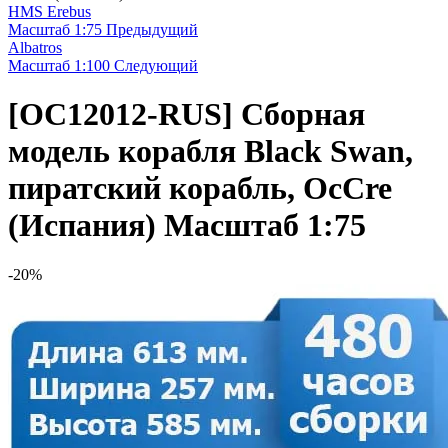
HMS Erebus
Масштаб 1:75
Предыдущий
Albatros
Масштаб 1:100
Следующий
[OC12012-RUS]
Сборная
модель корабля Black Swan,
пиратский корабль, OcCre
(Испания) Масштаб 1:75
-20%