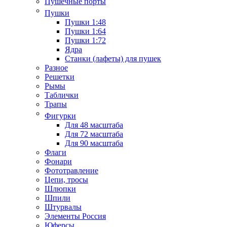
Пушечные порты
Пушки
Пушки 1:48
Пушки 1:64
Пушки 1:72
Ядра
Станки (лафеты) для пушек
Разное
Решетки
Рымы
Таблички
Трапы
Фигурки
Для 48 масштаба
Для 72 масштаба
Для 90 масштаба
Флаги
Фонари
Фототравление
Цепи, тросы
Шлюпки
Шпили
Штурвалы
Элементы Россия
Юферсы