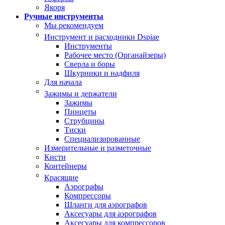
Якоря
Ручные инструменты
Мы рекомендуем
Инструмент и расходники Dspiae
Инструменты
Рабочее место (Органайзеры)
Сверла и боры
Шкурники и надфиля
Для начала
Зажимы и держатели
Зажимы
Пинцеты
Струбцины
Тиски
Специализированные
Измерительные и разметочные
Кисти
Контейнеры
Красящие
Аэрографы
Компрессоры
Шланги для аэрографов
Аксесуары для аэрографов
Аксесуары для компрессоров