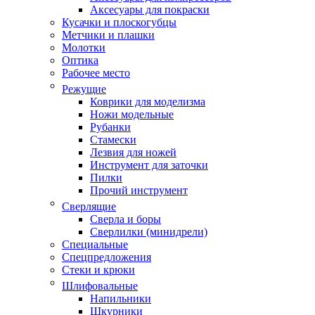
Аксесуары для покраски
Кусачки и плоскогубцы
Метчики и плашки
Молотки
Оптика
Рабочее место
Режущие
Коврики для моделизма
Ножи модельные
Рубанки
Стамески
Лезвия для ножей
Инструмент для заточки
Пилки
Прочий инструмент
Сверлящие
Сверла и боры
Сверлилки (минидрели)
Специальные
Спецпредложения
Стеки и крюки
Шлифовальные
Напильники
Шкурники