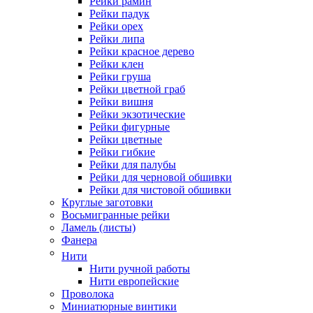
Рейки рамин
Рейки падук
Рейки орех
Рейки липа
Рейки красное дерево
Рейки клен
Рейки груша
Рейки цветной граб
Рейки вишня
Рейки экзотические
Рейки фигурные
Рейки цветные
Рейки гибкие
Рейки для палубы
Рейки для черновой обшивки
Рейки для чистовой обшивки
Круглые заготовки
Восьмигранные рейки
Ламель (листы)
Фанера
Нити
Нити ручной работы
Нити европейские
Проволока
Миниатюрные винтики