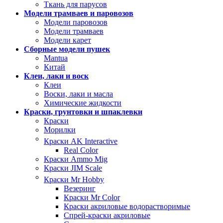
Ткань для парусов
Модели трамваев и паровозов
Модели паровозов
Модели трамваев
Модели карет
Сборные модели пушек
Mantua
Китай
Клеи, лаки и воск
Клеи
Воски, лаки и масла
Химические жидкости
Краски, грунтовки и шпаклевки
Краски
Морилки
Краски AK Interactive
Real Color
Краски Ammo Mig
Краски JIM Scale
Краски Mr Hobby
Везеринг
Краски Mr Color
Краски акриловые водорастворимые
Спрей-краски акриловые