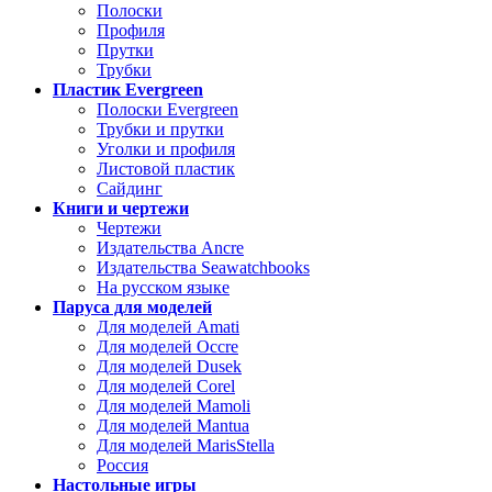
Полоски
Профиля
Прутки
Трубки
Пластик Evergreen
Полоски Evergreen
Трубки и прутки
Уголки и профиля
Листовой пластик
Сайдинг
Книги и чертежи
Чертежи
Издательства Ancre
Издательства Seawatchbooks
На русском языке
Паруса для моделей
Для моделей Amati
Для моделей Occre
Для моделей Dusek
Для моделей Corel
Для моделей Mamoli
Для моделей Mantua
Для моделей MarisStella
Россия
Настольные игры