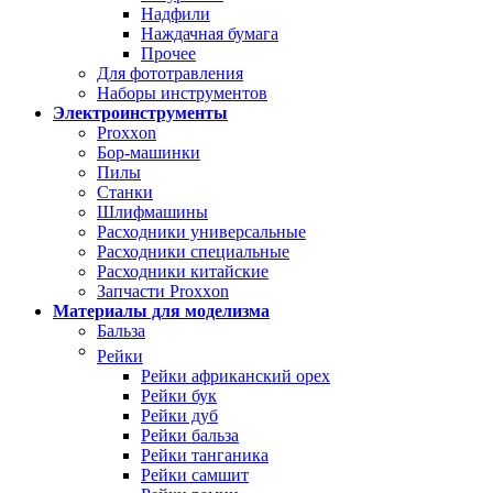
Надфили
Наждачная бумага
Прочее
Для фототравления
Наборы инструментов
Электроинструменты
Proxxon
Бор-машинки
Пилы
Станки
Шлифмашины
Расходники универсальные
Расходники специальные
Расходники китайские
Запчасти Proxxon
Материалы для моделизма
Бальза
Рейки
Рейки африканский орех
Рейки бук
Рейки дуб
Рейки бальза
Рейки танганика
Рейки самшит