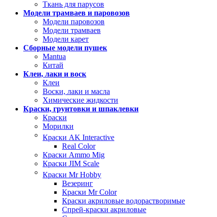
Ткань для парусов
Модели трамваев и паровозов
Модели паровозов
Модели трамваев
Модели карет
Сборные модели пушек
Mantua
Китай
Клеи, лаки и воск
Клеи
Воски, лаки и масла
Химические жидкости
Краски, грунтовки и шпаклевки
Краски
Морилки
Краски AK Interactive
Real Color
Краски Ammo Mig
Краски JIM Scale
Краски Mr Hobby
Везеринг
Краски Mr Color
Краски акриловые водорастворимые
Спрей-краски акриловые