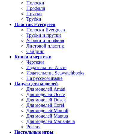
Полоски
Профиля
Прутки
Трубки
Пластик Evergreen
Полоски Evergreen
Трубки и прутки
Уголки и профиля
Листовой пластик
Сайдинг
Книги и чертежи
Чертежи
Издательства Ancre
Издательства Seawatchbooks
На русском языке
Паруса для моделей
Для моделей Amati
Для моделей Occre
Для моделей Dusek
Для моделей Corel
Для моделей Mamoli
Для моделей Mantua
Для моделей MarisStella
Россия
Настольные игры