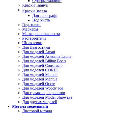
Суперметаллики
Краски Tamiya
Краски Звезда
Для аэрографа
Под кисть
Грунтовки
Маркеры
Маскировочная лента
Растворители
Шпаклевки
Для Деагостини
Для моделей Amati
Для моделей Artesania Latina
Для моделей Billing Boats
Для моделей Constructo
Для моделей COREL
Для моделей Mamoli
Для моделей Mantua
Для моделей Occre
Для моделей Woody Joe
Для трамваев, паровозов
Для моделей Model Shipways
Для других моделей
Металл модельный
Листовой металл