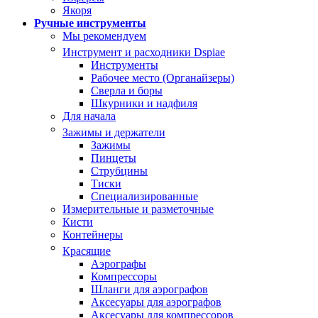
Якоря
Ручные инструменты
Мы рекомендуем
Инструмент и расходники Dspiae
Инструменты
Рабочее место (Органайзеры)
Сверла и боры
Шкурники и надфиля
Для начала
Зажимы и держатели
Зажимы
Пинцеты
Струбцины
Тиски
Специализированные
Измерительные и разметочные
Кисти
Контейнеры
Красящие
Аэрографы
Компрессоры
Шланги для аэрографов
Аксесуары для аэрографов
Аксесуары для компрессоров