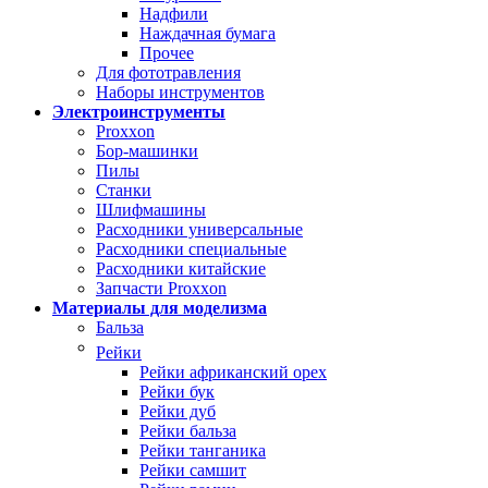
Надфили
Наждачная бумага
Прочее
Для фототравления
Наборы инструментов
Электроинструменты
Proxxon
Бор-машинки
Пилы
Станки
Шлифмашины
Расходники универсальные
Расходники специальные
Расходники китайские
Запчасти Proxxon
Материалы для моделизма
Бальза
Рейки
Рейки африканский орех
Рейки бук
Рейки дуб
Рейки бальза
Рейки танганика
Рейки самшит