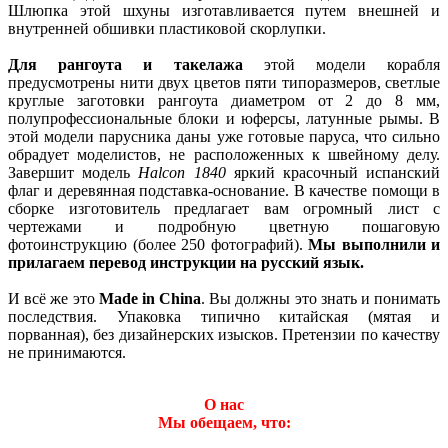
Шлюпка этой шхуны изготавливается путем внешней и
внутренней обшивки пластиковой скорлупки.
Для рангоута и такелажа
этой модели корабля
предусмотрены нити двух цветов пяти типоразмеров, светлые
круглые заготовки рангоута диаметром от 2 до 8 мм,
полупрофессиональные блоки и юферсы, латунные рымы. В
этой модели парусника даны уже готовые паруса, что сильно
обрадует моделистов, не расположенных к швейному делу.
Завершит модель
Halcon 1840
яркий красочный испанский
флаг и деревянная подставка-основание. В качестве помощи в
сборке изготовитель предлагает вам огромный лист с
чертежами и подробную цветную пошаговую
фотоинструкцию (более 250 фотографий).
Мы выполнили и
прилагаем перевод инструкции на русский язык.
И всё же это
Made in China
. Вы должны это знать и понимать
последствия. Упаковка типично китайская (мятая и
порванная), без дизайнерских изысков. Претензии по качеству
не принимаются.
О нас
Мы обещаем, что: