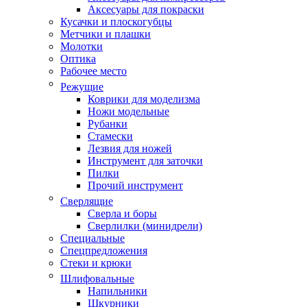
Аксесуары для покраски
Кусачки и плоскогубцы
Метчики и плашки
Молотки
Оптика
Рабочее место
Режущие
Коврики для моделизма
Ножи модельные
Рубанки
Стамески
Лезвия для ножей
Инструмент для заточки
Пилки
Прочий инструмент
Сверлящие
Сверла и боры
Сверлилки (минидрели)
Специальные
Спецпредложения
Стеки и крюки
Шлифовальные
Напильники
Шкурники