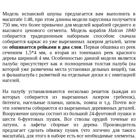
Модель испанской шхуны предлагается вам выполнить в
масштабе 1:48, при этом длинна модели парусника получается
750 мм, что более привычно для моделей кораблей среднего и
высокого ценового сегмента. Модель корабля
Halcon 1840
собирается традиционным наборным способом: сначала
собирается каркас из уже вырезанных лазером деталей, затем
он
обшивается рейками в два слоя
. Первая обшивка из реек
сечением 1,5*4 мм, а вторая из тоненьких реек красного
дерева шириной 4 мм. Особенностью данной модели является
палуба: присутствует как и полноценная толстая палуба (на
которой уже размечены места установки дельных вещей), так
и фальшпалуба с разметкой на отдельные доски и с имитацией
нагелей.
На палубу устанавливаются несколько решеток (каждая из
которых собирается из вырезанных лазером гребенок),
битенги, нагельные планки, шпиль, помпа и т.д. Почти все
эти элементы собираются из вырезанных деревянных деталей.
Вооружение шхуны состоит из большой 24-фунтовой пушки и
шести 6-фунтовых пушек. Все стволы орудий точеные из
латуни, а лафеты сборные из дерева. Производитель
предлагает сделать обвязку пушек (что логично для такого
масштаба), для этого в наборе есть все необходимые элементы.