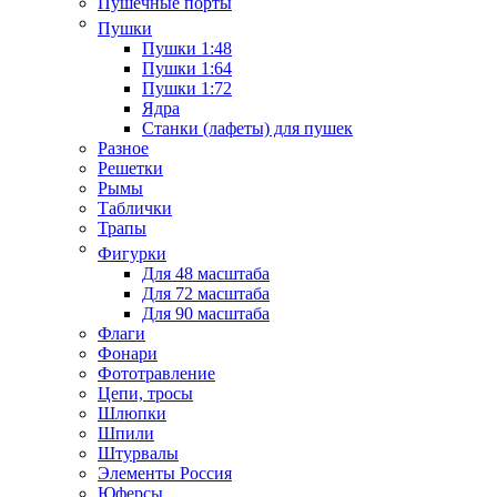
Пушечные порты
Пушки
Пушки 1:48
Пушки 1:64
Пушки 1:72
Ядра
Станки (лафеты) для пушек
Разное
Решетки
Рымы
Таблички
Трапы
Фигурки
Для 48 масштаба
Для 72 масштаба
Для 90 масштаба
Флаги
Фонари
Фототравление
Цепи, тросы
Шлюпки
Шпили
Штурвалы
Элементы Россия
Юферсы