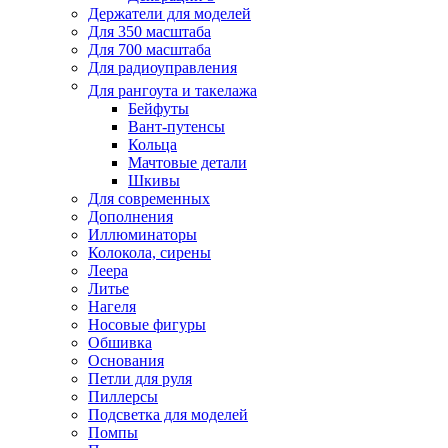
Держатели для моделей
Для 350 масштаба
Для 700 масштаба
Для радиоуправления
Для рангоута и такелажа
Бейфуты
Вант-путенсы
Кольца
Мачтовые детали
Шкивы
Для современных
Дополнения
Иллюминаторы
Колокола, сирены
Леера
Литье
Нагеля
Носовые фигуры
Обшивка
Основания
Петли для руля
Пиллерсы
Подсветка для моделей
Помпы