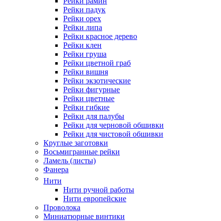
Рейки рамин
Рейки падук
Рейки орех
Рейки липа
Рейки красное дерево
Рейки клен
Рейки груша
Рейки цветной граб
Рейки вишня
Рейки экзотические
Рейки фигурные
Рейки цветные
Рейки гибкие
Рейки для палубы
Рейки для черновой обшивки
Рейки для чистовой обшивки
Круглые заготовки
Восьмигранные рейки
Ламель (листы)
Фанера
Нити
Нити ручной работы
Нити европейские
Проволока
Миниатюрные винтики