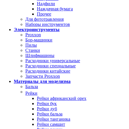
Надфили
Наждачная бумага
Прочее
Для фототравления
Наборы инструментов
Электроинструменты
Proxxon
Бор-машинки
Пилы
Станки
Шлифмашины
Расходники универсальные
Расходники специальные
Расходники китайские
Запчасти Proxxon
Материалы для моделизма
Бальза
Рейки
Рейки африканский орех
Рейки бук
Рейки дуб
Рейки бальза
Рейки танганика
Рейки самшит