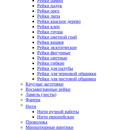
Рейки рамин
Рейки падук
Рейки орех
Рейки липа
Рейки красное дерево
Рейки клен
Рейки груша
Рейки цветной граб
Рейки вишня
Рейки экзотические
Рейки фигурные
Рейки цветные
Рейки гибкие
Рейки для палубы
Рейки для черновой обшивки
Рейки для чистовой обшивки
Круглые заготовки
Восьмигранные рейки
Ламель (листы)
Фанера
Нити
Нити ручной работы
Нити европейские
Проволока
Миниатюрные винтики