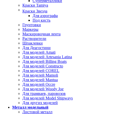
Суперметаллики
Краски Tamiya
Краски Звезда
Для аэрографа
Под кисть
Грунтовки
Маркеры
Маскировочная лента
Растворители
Шпаклевки
Для Деагостини
Для моделей Amati
Для моделей Artesania Latina
Для моделей Billing Boats
Для моделей Constructo
Для моделей COREL
Для моделей Mamoli
Для моделей Mantua
Для моделей Occre
Для моделей Woody Joe
Для трамваев, паровозов
Для моделей Model Shipways
Для других моделей
Металл модельный
Листовой металл