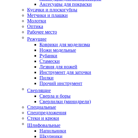
Аксесуары для покраски
Кусачки и плоскогубцы
Метчики и плашки
Молотки
Оптика
Рабочее место
Режущие
Коврики для моделизма
Ножи модельные
Рубанки
Стамески
Лезвия для ножей
Инструмент для заточки
Пилки
Прочий инструмент
Сверлящие
Сверла и боры
Сверлилки (минидрели)
Специальные
Спецпредложения
Стеки и крюки
Шлифовальные
Напильники
Шкурники