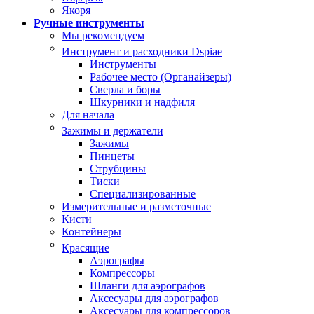
Якоря
Ручные инструменты
Мы рекомендуем
Инструмент и расходники Dspiae
Инструменты
Рабочее место (Органайзеры)
Сверла и боры
Шкурники и надфиля
Для начала
Зажимы и держатели
Зажимы
Пинцеты
Струбцины
Тиски
Специализированные
Измерительные и разметочные
Кисти
Контейнеры
Красящие
Аэрографы
Компрессоры
Шланги для аэрографов
Аксесуары для аэрографов
Аксесуары для компрессоров