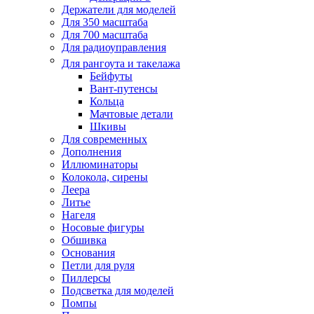
Держатели для моделей
Для 350 масштаба
Для 700 масштаба
Для радиоуправления
Для рангоута и такелажа
Бейфуты
Вант-путенсы
Кольца
Мачтовые детали
Шкивы
Для современных
Дополнения
Иллюминаторы
Колокола, сирены
Леера
Литье
Нагеля
Носовые фигуры
Обшивка
Основания
Петли для руля
Пиллерсы
Подсветка для моделей
Помпы