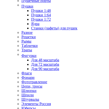
Пушечные порты
Пушки
Пушки 1:48
Пушки 1:64
Пушки 1:72
Ядра
Станки (лафеты) для пушек
Разное
Решетки
Рымы
Таблички
Трапы
Фигурки
Для 48 масштаба
Для 72 масштаба
Для 90 масштаба
Флаги
Фонари
Фототравление
Цепи, тросы
Шлюпки
Шпили
Штурвалы
Элементы Россия
Юферсы