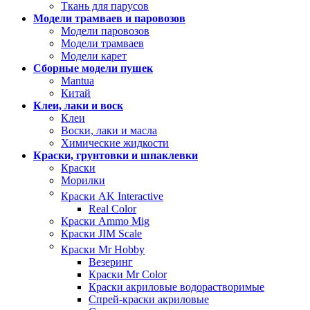
Ткань для парусов
Модели трамваев и паровозов
Модели паровозов
Модели трамваев
Модели карет
Сборные модели пушек
Mantua
Китай
Клеи, лаки и воск
Клеи
Воски, лаки и масла
Химические жидкости
Краски, грунтовки и шпаклевки
Краски
Морилки
Краски AK Interactive
Real Color
Краски Ammo Mig
Краски JIM Scale
Краски Mr Hobby
Везеринг
Краски Mr Color
Краски акриловые водорастворимые
Спрей-краски акриловые