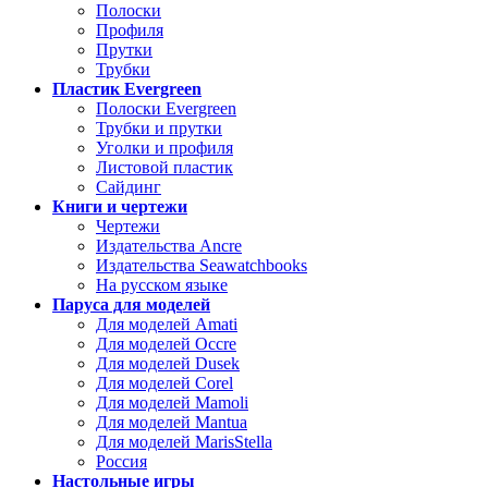
Полоски
Профиля
Прутки
Трубки
Пластик Evergreen
Полоски Evergreen
Трубки и прутки
Уголки и профиля
Листовой пластик
Сайдинг
Книги и чертежи
Чертежи
Издательства Ancre
Издательства Seawatchbooks
На русском языке
Паруса для моделей
Для моделей Amati
Для моделей Occre
Для моделей Dusek
Для моделей Corel
Для моделей Mamoli
Для моделей Mantua
Для моделей MarisStella
Россия
Настольные игры